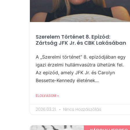
Szerelem Történet 8. Epizód:
Zártság JFK Jr. és CBK Lakásában
A „Szerelmi történet” 8. epizódjában egy
igazi érzelmi hullámvasútra ülhetünk fel.
Az epizód, amely JFK Jr. és Carolyn
Bessette-Kennedy életének...
ELOLVASOM »
2026.03.21.
Nincs Hozzászólás