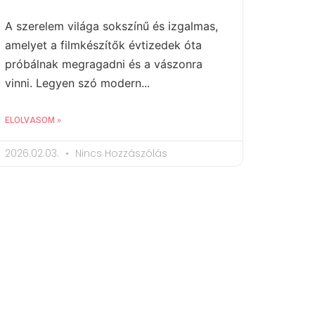
A szerelem világa sokszínű és izgalmas,
amelyet a filmkészítők évtizedek óta
próbálnak megragadni és a vászonra
vinni. Legyen szó modern...
ELOLVASOM »
2026.02.03.
Nincs Hozzászólás