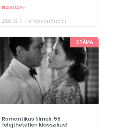
ELOLVASOM »
2026.02.13.
Nincs Hozzászólás
DRÁMA
Romantikus filmek: 55
felejthetetlen klasszikus!