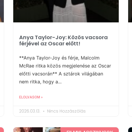
Anya Taylor-Joy: Közös vacsora
férjével az Oscar előtt!
**Anya Taylor-Joy és férje, Malcolm
McRae ritka közös megjelenése az Oscar
előtti vacsorán** A sztárok világában
nem ritka, hogy a...
ELOLVASOM »
2026.03.13.
Nincs Hozzászólás