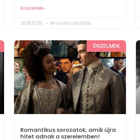
ELOLVASOM »
2026.02.15.
Nincs Hozzászólás
ÉRZELMEK
Romantikus sorozatok, amik újra
hitet adnak a szerelemben!