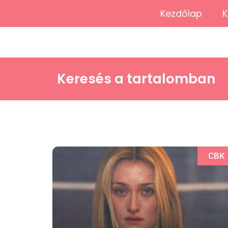
Kezdőlap
K
Keresés a tartalomban
CBK