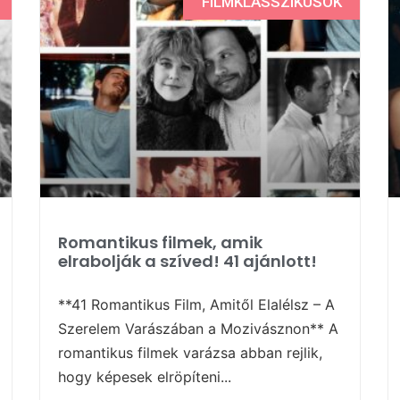
FILMKLASSZIKUSOK
Romantikus filmek, amik
elrabolják a szíved! 41 ajánlott!
**41 Romantikus Film, Amitől Elalélsz – A
Szerelem Varászában a Mozivásznon** A
romantikus filmek varázsa abban rejlik,
hogy képesek elröpíteni...