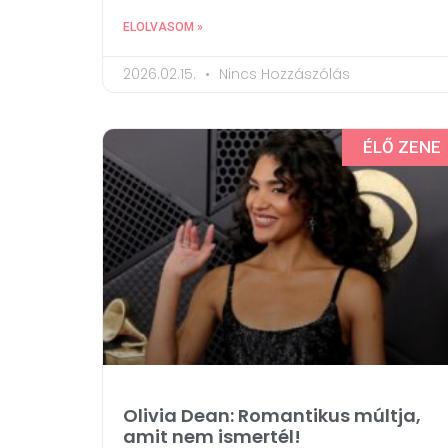
ELOLVASOM »
2026.02.15.
Nincs Hozzászólás
ÉLŐ ZENE
Olivia Dean: Romantikus múltja,
amit nem ismertél!