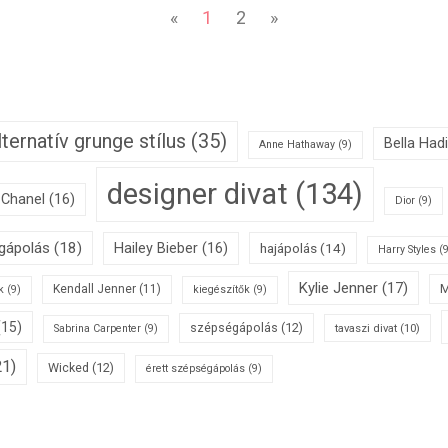
«
1
2
»
lternatív grunge stílus
(35)
Bella Had
Anne Hathaway
(9)
designer divat
(134)
Chanel
(16)
Dior
(9)
égápolás
(18)
Hailey Bieber
(16)
hajápolás
(14)
Harry Styles
(9
Kylie Jenner
(17)
M
Kendall Jenner
(11)
k
(9)
kiegészítők
(9)
(15)
szépségápolás
(12)
tavaszi divat
(10)
Sabrina Carpenter
(9)
1)
Wicked
(12)
érett szépségápolás
(9)