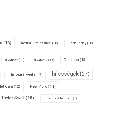
id
(16)
Berlini Filmfesztivál
(10)
Black Friday
(10)
Dua Lipa
(13)
divatipar
(10)
divatstílus
(9)
hírességek
(27)
)
hercegné Meghan
(9)
New York
(14)
et Gala
(12)
Taylor Swift
(18)
Timothée Chalamet
(9)