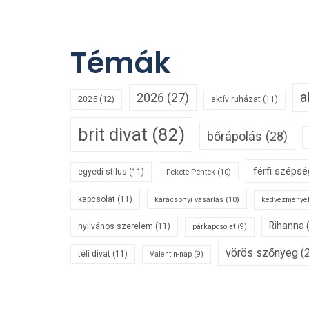
Témák
a
2026
(27)
2025
(12)
aktív ruházat
(11)
brit divat
(82)
bőrápolás
(28)
férfi széps
egyedi stílus
(11)
Fekete Péntek
(10)
kapcsolat
(11)
karácsonyi vásárlás
(10)
kedvezménye
Rihanna
nyilvános szerelem
(11)
párkapcsolat
(9)
vörös szőnyeg
(2
téli divat
(11)
Valentin-nap
(9)