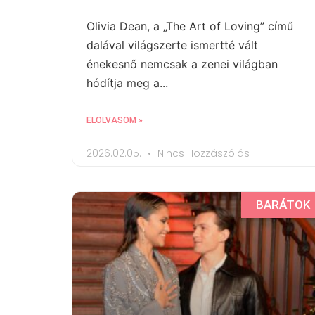
Olivia Dean, a „The Art of Loving” című
dalával világszerte ismertté vált
énekesnő nemcsak a zenei világban
hódítja meg a...
ELOLVASOM »
2026.02.05.
Nincs Hozzászólás
BARÁTOK