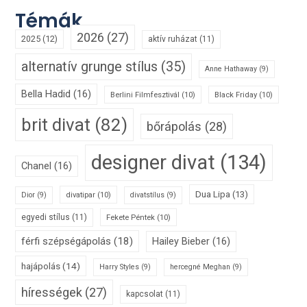
Témák
2026
(27)
2025
(12)
aktív ruházat
(11)
alternatív grunge stílus
(35)
Anne Hathaway
(9)
Bella Hadid
(16)
Berlini Filmfesztivál
(10)
Black Friday
(10)
brit divat
(82)
bőrápolás
(28)
designer divat
(134)
Chanel
(16)
Dua Lipa
(13)
divatipar
(10)
Dior
(9)
divatstílus
(9)
egyedi stílus
(11)
Fekete Péntek
(10)
férfi szépségápolás
(18)
Hailey Bieber
(16)
hajápolás
(14)
Harry Styles
(9)
hercegné Meghan
(9)
hírességek
(27)
kapcsolat
(11)