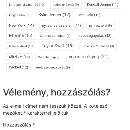
karácsonyi vásárlás
(10)
Kendall Jenner
(11)
kedvezmények
(9)
Kylie Jenner
(17)
Met Gala
(12)
kiegészítők
(9)
New York
(14)
nyilvános szerelem
(11)
párkapcsolat
(9)
Rihanna
(15)
szépségápolás
(12)
Sabrina Carpenter
(9)
Taylor Swift
(18)
tavaszi divat
(10)
Timothée Chalamet
(9)
vörös szőnyeg
(21)
téli divat
(11)
Valentin-nap
(9)
Wicked
(12)
érett szépségápolás
(9)
Vélemény, hozzászólás?
Az e-mail címet nem tesszük közzé.
A kötelező
mezőket
*
karakterrel jelöltük
Hozzászólás
*