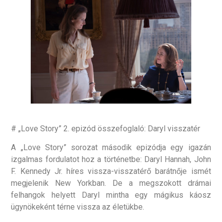
# „Love Story” 2. epizód összefoglaló: Daryl visszatér
A „Love Story” sorozat második epizódja egy igazán
izgalmas fordulatot hoz a történetbe: Daryl Hannah, John
F. Kennedy Jr. híres vissza-visszatérő barátnője ismét
megjelenik New Yorkban. De a megszokott drámai
felhangok helyett Daryl mintha egy mágikus káosz
ügynökeként térne vissza az életükbe.