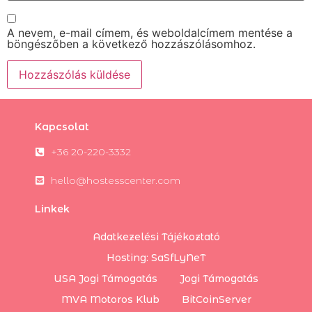
A nevem, e-mail címem, és weboldalcímem mentése a
böngészőben a következő hozzászólásomhoz.
Kapcsolat
+36 20-220-3332
hello@hostesscenter.com
Linkek
Adatkezelési Tájékoztató
Hosting: SaSfLyNeT
USA Jogi Támogatás
Jogi Támogatás
MVA Motoros Klub
BitCoinServer