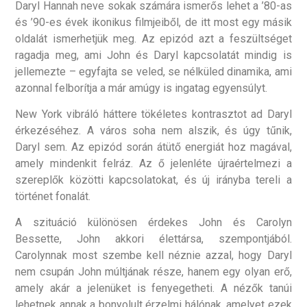
Daryl Hannah neve sokak számára ismerős lehet a ’80-as
és ’90-es évek ikonikus filmjeiből, de itt most egy másik
oldalát ismerhetjük meg. Az epizód azt a feszültséget
ragadja meg, ami John és Daryl kapcsolatát mindig is
jellemezte – egyfajta se veled, se nélküled dinamika, ami
azonnal felborítja a már amúgy is ingatag egyensúlyt.
New York vibráló háttere tökéletes kontrasztot ad Daryl
érkezéséhez. A város soha nem alszik, és úgy tűnik,
Daryl sem. Az epizód során átütő energiát hoz magával,
amely mindenkit felráz. Az ő jelenléte újraértelmezi a
szereplők közötti kapcsolatokat, és új irányba tereli a
történet fonalát.
A szituáció különösen érdekes John és Carolyn
Bessette, John akkori élettársa, szempontjából.
Carolynnak most szembe kell néznie azzal, hogy Daryl
nem csupán John múltjának része, hanem egy olyan erő,
amely akár a jelenüket is fenyegetheti. A nézők tanúi
lehetnek annak a bonyolult érzelmi hálónak, amelyet ezek