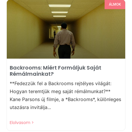
ÁLMOK
Backrooms: Miért Formáljuk Saját
Rémálmainkat?
**Fedezzük fel a Backrooms rejtélyes világát:
Hogyan teremtjük meg saját rémálmunkat?**
Kane Parsons új filmje, a *Backrooms*, különleges
utazásra invitálja...
Elolvasom >