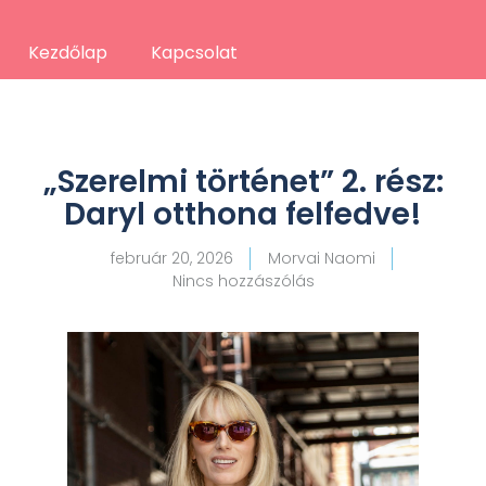
Kezdőlap
Kapcsolat
„Szerelmi történet” 2. rész:
Daryl otthona felfedve!
február 20, 2026
Morvai Naomi
Nincs hozzászólás