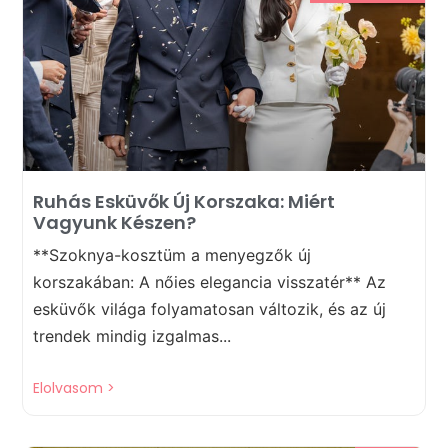
Ruhás Esküvők Új Korszaka: Miért
Vagyunk Készen?
**Szoknya-kosztüm a menyegzők új
korszakában: A nőies elegancia visszatér** Az
esküvők világa folyamatosan változik, és az új
trendek mindig izgalmas...
Elolvasom >