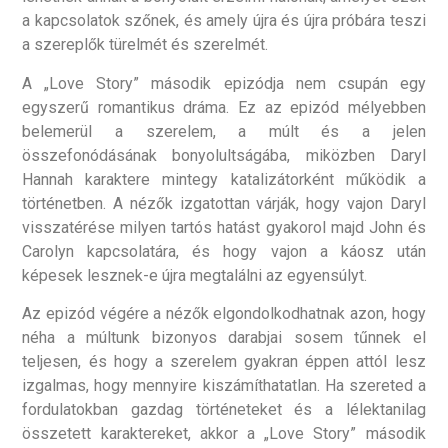
a kapcsolatok szőnek, és amely újra és újra próbára teszi
a szereplők türelmét és szerelmét.
A „Love Story” második epizódja nem csupán egy
egyszerű romantikus dráma. Ez az epizód mélyebben
belemerül a szerelem, a múlt és a jelen
összefonódásának bonyolultságába, miközben Daryl
Hannah karaktere mintegy katalizátorként működik a
történetben. A nézők izgatottan várják, hogy vajon Daryl
visszatérése milyen tartós hatást gyakorol majd John és
Carolyn kapcsolatára, és hogy vajon a káosz után
képesek lesznek-e újra megtalálni az egyensúlyt.
Az epizód végére a nézők elgondolkodhatnak azon, hogy
néha a múltunk bizonyos darabjai sosem tűnnek el
teljesen, és hogy a szerelem gyakran éppen attól lesz
izgalmas, hogy mennyire kiszámíthatatlan. Ha szereted a
fordulatokban gazdag történeteket és a lélektanilag
összetett karaktereket, akkor a „Love Story” második