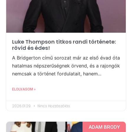
Luke Thompson titkos randi története:
rövid és édes!
A Bridgerton című sorozat már az első évad óta
hatalmas népszerűségnek örvend, és a rajongók
nemcsak a történet fordulatait, hanem...
ELOLVASOM »
2026.01.29.
Nincs Hozzászólás
ADAM BRODY