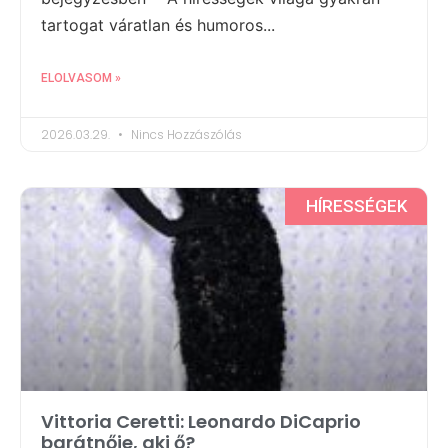
tartogat váratlan és humoros...
ELOLVASOM »
2026.03.29.
Nincs Hozzászólás
HÍRESSÉGEK
Vittoria Ceretti: Leonardo DiCaprio
barátnője, aki ő?