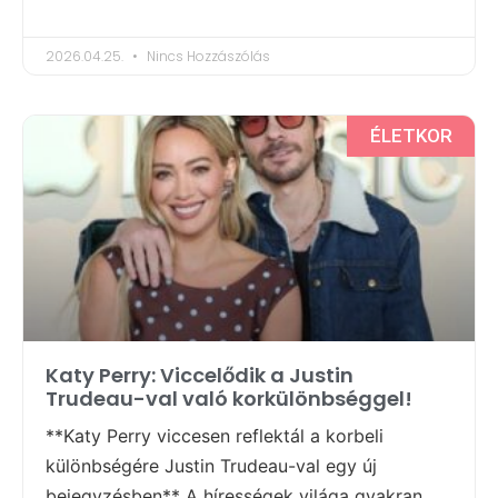
2026.04.25.
Nincs Hozzászólás
ÉLETKOR
Katy Perry: Viccelődik a Justin
Trudeau-val való korkülönbséggel!
**Katy Perry viccesen reflektál a korbeli
különbségére Justin Trudeau-val egy új
bejegyzésben** A hírességek világa gyakran