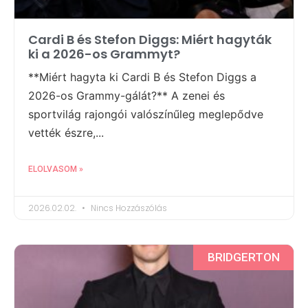
Cardi B és Stefon Diggs: Miért hagyták
ki a 2026-os Grammyt?
**Miért hagyta ki Cardi B és Stefon Diggs a
2026-os Grammy-gálát?** A zenei és
sportvilág rajongói valószínűleg meglepődve
vették észre,...
ELOLVASOM »
2026.02.02.
Nincs Hozzászólás
BRIDGERTON