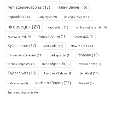
férfi szépségápolás
(18)
Hailey Bieber
(16)
hajápolás
(14)
Harry Styles
(9)
hercegné Meghan
(9)
hírességek
(27)
kapcsolat
(11)
karácsonyi vásárlás
(10)
Kendall Jenner
(11)
kedvezmények
(9)
kiegészítők
(9)
Kylie Jenner
(17)
New York
(14)
Met Gala
(12)
Rihanna
(15)
nyilvános szerelem
(11)
párkapcsolat
(9)
szépségápolás
(12)
tavaszi divat
(10)
Sabrina Carpenter
(9)
Taylor Swift
(18)
téli divat
(11)
Timothée Chalamet
(9)
vörös szőnyeg
(21)
Wicked
(12)
Valentin-nap
(9)
érett szépségápolás
(9)