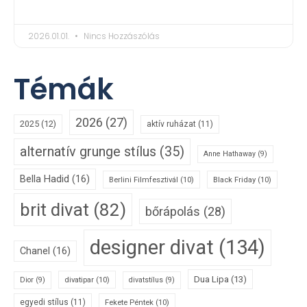
2026.01.01.
Nincs Hozzászólás
Témák
2026
(27)
2025
(12)
aktív ruházat
(11)
alternatív grunge stílus
(35)
Anne Hathaway
(9)
Bella Hadid
(16)
Berlini Filmfesztivál
(10)
Black Friday
(10)
brit divat
(82)
bőrápolás
(28)
designer divat
(134)
Chanel
(16)
Dua Lipa
(13)
divatipar
(10)
Dior
(9)
divatstílus
(9)
egyedi stílus
(11)
Fekete Péntek
(10)