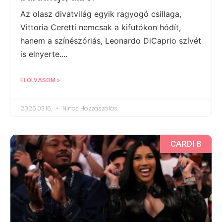
Az olasz divatvilág egyik ragyogó csillaga,
Vittoria Ceretti nemcsak a kifutókon hódít,
hanem a színészóriás, Leonardo DiCaprio szívét
is elnyerte....
ELOLVASOM »
2026.03.16.
Nincs Hozzászólás
CARDI B