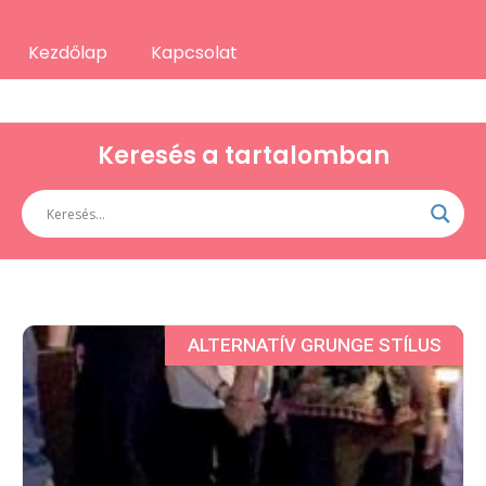
Kezdőlap
Kapcsolat
Keresés a tartalomban
ALTERNATÍV GRUNGE STÍLUS