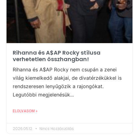
Rihanna és A$AP Rocky stílusa
verhetetlen összhangban!
Rihanna és A$AP Rocky nem csupán a zenei
világ kiemelkedő alakjai, de divatérzékükkel is
rendszeresen lenyűgözik a rajongókat.
Legutóbbi megjelenésük...
ELOLVASOM »
2026.05.12.
Nincs Hozzászólás