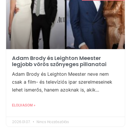
Adam Brody és Leighton Meester
legjobb vörös szőnyeges pillanatai
Adam Brody és Leighton Meester neve nem
csak a film- és televíziós ipar szerelmeseinek
lehet ismerős, hanem azoknak is, akik...
ELOLVASOM »
2026.01.07.
Nincs Hozzászólás