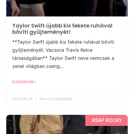
Taylor Swift újabb kis fekete ruhával
bővíti gyűjteményét!
**Taylor Swift újabb kis fekete ruhával bővíti
gyűjteményét: Vacsora Travis Kelce
társaságában** Taylor Swift neve nemcsak a
zenei világban cseng...
ELOLVASOM »
2026.05.24.
Nincs Hozzászólás
A$AP ROCKY