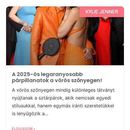
KYLIE JENNER
A 2025-ös legaranyosabb
párpillanatok a vörös szőnyegen!
A vörös szőnyegen mindig különleges látványt
nyújtanak a sztárpárok, akik nemcsak egyedi
stílusukkal, hanem egymás iránti szeretetükkel
is lenyűgözik a...
ELOLVASOM »