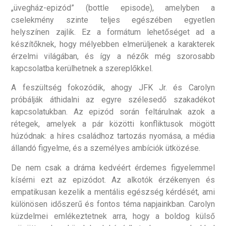
„üvegház-epizód” (bottle episode), amelyben a
cselekmény szinte teljes egészében egyetlen
helyszínen zajlik. Ez a formátum lehetőséget ad a
készítőknek, hogy mélyebben elmerüljenek a karakterek
érzelmi világában, és így a nézők még szorosabb
kapcsolatba kerülhetnek a szereplőkkel.
A feszültség fokozódik, ahogy JFK Jr. és Carolyn
próbálják áthidalni az egyre szélesedő szakadékot
kapcsolatukban. Az epizód során feltárulnak azok a
rétegek, amelyek a pár közötti konfliktusok mögött
húzódnak: a híres családhoz tartozás nyomása, a média
állandó figyelme, és a személyes ambíciók ütközése.
De nem csak a dráma kedvéért érdemes figyelemmel
kísérni ezt az epizódot. Az alkotók érzékenyen és
empatikusan kezelik a mentális egészség kérdését, ami
különösen időszerű és fontos téma napjainkban. Carolyn
küzdelmei emlékeztetnek arra, hogy a boldog külső