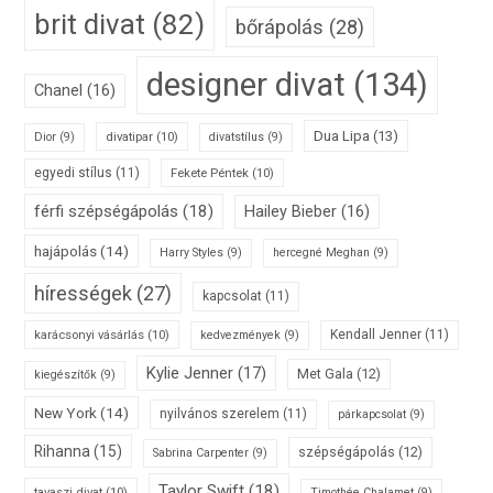
brit divat
(82)
bőrápolás
(28)
designer divat
(134)
Chanel
(16)
Dua Lipa
(13)
divatipar
(10)
Dior
(9)
divatstílus
(9)
egyedi stílus
(11)
Fekete Péntek
(10)
férfi szépségápolás
(18)
Hailey Bieber
(16)
hajápolás
(14)
Harry Styles
(9)
hercegné Meghan
(9)
hírességek
(27)
kapcsolat
(11)
karácsonyi vásárlás
(10)
Kendall Jenner
(11)
kedvezmények
(9)
Kylie Jenner
(17)
Met Gala
(12)
kiegészítők
(9)
New York
(14)
nyilvános szerelem
(11)
párkapcsolat
(9)
Rihanna
(15)
szépségápolás
(12)
Sabrina Carpenter
(9)
Taylor Swift
(18)
tavaszi divat
(10)
Timothée Chalamet
(9)