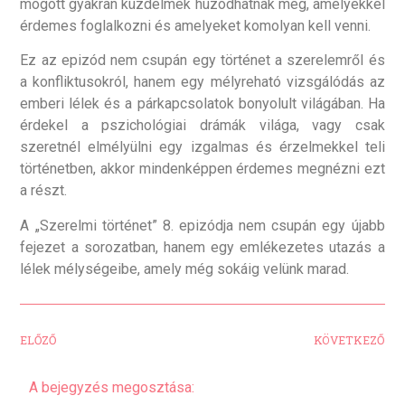
mögött gyakran küzdelmek húzódhatnak meg, amelyekkel
érdemes foglalkozni és amelyeket komolyan kell venni.
Ez az epizód nem csupán egy történet a szerelemről és
a konfliktusokról, hanem egy mélyreható vizsgálódás az
emberi lélek és a párkapcsolatok bonyolult világában. Ha
érdekel a pszichológiai drámák világa, vagy csak
szeretnél elmélyülni egy izgalmas és érzelmekkel teli
történetben, akkor mindenképpen érdemes megnézni ezt
a részt.
A „Szerelmi történet” 8. epizódja nem csupán egy újabb
fejezet a sorozatban, hanem egy emlékezetes utazás a
lélek mélységeibe, amely még sokáig velünk marad.
ELŐZŐ
KÖVETKEZŐ
A bejegyzés megosztása: