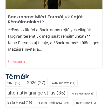
Backrooms: Miért Formáljuk Saját
Rémálmainkat?
**Fedezzük fel a Backrooms rejtélyes világát:
Hogyan teremtjük meg saját rémálmunkat?**
Kane Parsons új filmje, a *Backrooms*, különleges
utazásra invitálja...
Elolvasom >
Témák
2026
(27)
2025
(12)
aktív ruházat
(11)
alternatív grunge stílus
(35)
Anne Hathaway
(9)
Bella Hadid
(16)
Berlini Filmfesztivál
(10)
Black Friday
(10)