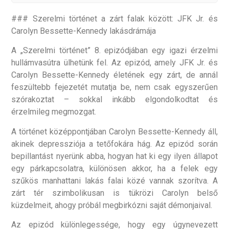
### Szerelmi történet a zárt falak között: JFK Jr. és
Carolyn Bessette-Kennedy lakásdrámája
A „Szerelmi történet” 8. epizódjában egy igazi érzelmi
hullámvasútra ülhetünk fel. Az epizód, amely JFK Jr. és
Carolyn Bessette-Kennedy életének egy zárt, de annál
feszültebb fejezetét mutatja be, nem csak egyszerűen
szórakoztat – sokkal inkább elgondolkodtat és
érzelmileg megmozgat.
A történet középpontjában Carolyn Bessette-Kennedy áll,
akinek depressziója a tetőfokára hág. Az epizód során
bepillantást nyerünk abba, hogyan hat ki egy ilyen állapot
egy párkapcsolatra, különösen akkor, ha a felek egy
szűkös manhattani lakás falai közé vannak szorítva. A
zárt tér szimbolikusan is tükrözi Carolyn belső
küzdelmeit, ahogy próbál megbirkózni saját démonjaival.
Az epizód különlegessége, hogy egy úgynevezett