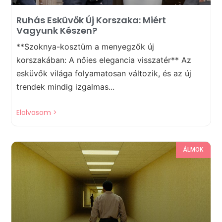
Ruhás Esküvők Új Korszaka: Miért
Vagyunk Készen?
**Szoknya-kosztüm a menyegzők új
korszakában: A nőies elegancia visszatér** Az
esküvők világa folyamatosan változik, és az új
trendek mindig izgalmas...
Elolvasom >
ÁLMOK