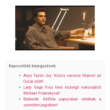
Kapcsolódó bejegyzések
Anya Taylor-Joy: Közös vacsora férjével az
Oscar előtt!
Lady Gaga friss hírei közelgő esküvőjéről
Michael Polanskyval!
Bieberék: Kétféle papucsban sétálnak a
szerelem jegyében!