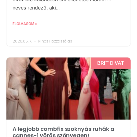
neves rendező, aki...
ELOLVASOM »
2026.05.17.
Nincs Hozzászólás
BRIT DIVAT
A legjobb combfix szoknyás ruhák a
cannes-i vörös szőnyegen!