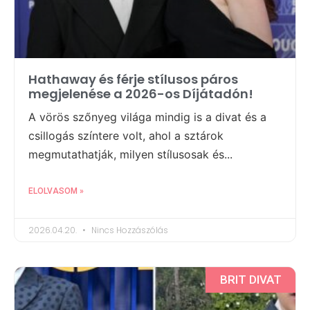
Hathaway és férje stílusos páros
megjelenése a 2026-os Díjátadón!
A vörös szőnyeg világa mindig is a divat és a
csillogás színtere volt, ahol a sztárok
megmutathatják, milyen stílusosak és...
ELOLVASOM »
2026.04.20.
Nincs Hozzászólás
BRIT DIVAT