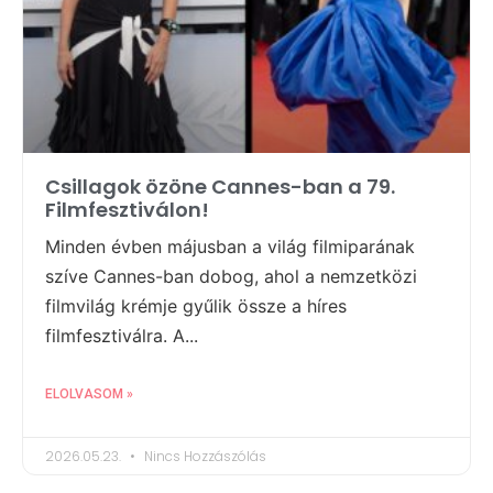
Csillagok özöne Cannes-ban a 79.
Filmfesztiválon!
Minden évben májusban a világ filmiparának
szíve Cannes-ban dobog, ahol a nemzetközi
filmvilág krémje gyűlik össze a híres
filmfesztiválra. A...
ELOLVASOM »
2026.05.23.
Nincs Hozzászólás