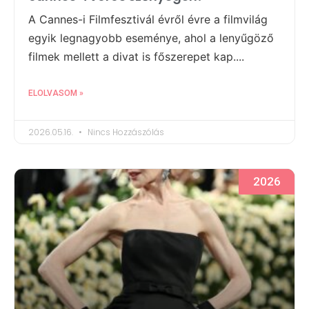
A Cannes-i Filmfesztivál évről évre a filmvilág
egyik legnagyobb eseménye, ahol a lenyűgöző
filmek mellett a divat is főszerepet kap....
ELOLVASOM »
2026.05.16.
Nincs Hozzászólás
2026