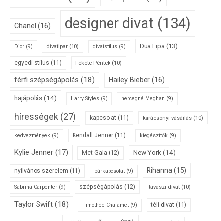
designer divat
(134)
Chanel
(16)
Dua Lipa
(13)
divatipar
(10)
Dior
(9)
divatstílus
(9)
egyedi stílus
(11)
Fekete Péntek
(10)
férfi szépségápolás
(18)
Hailey Bieber
(16)
hajápolás
(14)
Harry Styles
(9)
hercegné Meghan
(9)
hírességek
(27)
kapcsolat
(11)
karácsonyi vásárlás
(10)
Kendall Jenner
(11)
kedvezmények
(9)
kiegészítők
(9)
Kylie Jenner
(17)
New York
(14)
Met Gala
(12)
Rihanna
(15)
nyilvános szerelem
(11)
párkapcsolat
(9)
szépségápolás
(12)
tavaszi divat
(10)
Sabrina Carpenter
(9)
Taylor Swift
(18)
téli divat
(11)
Timothée Chalamet
(9)