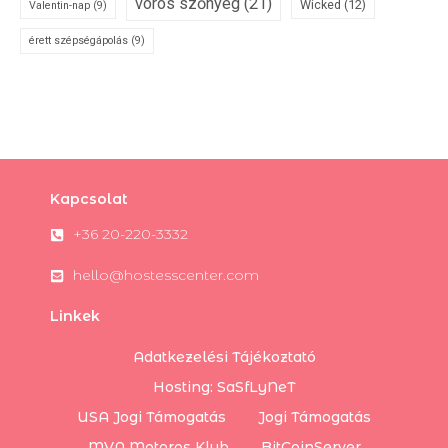
vörös szőnyeg
(21)
Wicked
(12)
Valentin-nap
(9)
érett szépségápolás
(9)
Kapcsolat
+36 20-220-3332
hello@hostesscenter.com
Linkek
Adatkezelési Tájékoztató
Hosting: SaSfLyNeT
USA Jogi Támogatás
Jogi Támogatás
MVA Motoros Klub
BitCoinServer