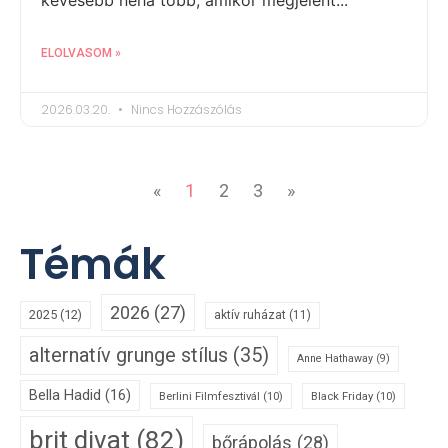
kevesebb néha több, amikor megjelent...
ELOLVASOM »
2026.03.20.
Nincs Hozzászólás
«
1
2
3
»
Témák
2026
(27)
2025
(12)
aktív ruházat
(11)
alternatív grunge stílus
(35)
Anne Hathaway
(9)
Bella Hadid
(16)
Berlini Filmfesztivál
(10)
Black Friday
(10)
brit divat
(82)
bőrápolás
(28)