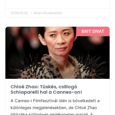
2026.05.20.
Nincs Hozzászólás
BRIT DIVAT
Chloé Zhao: Tüskés, csillogó
Schiaparelli hal a Cannes-on!
A Cannes-i Filmfesztivál idén is bővelkedett a
különleges megjelenésekben, de Chloé Zhao
öltözéke különösen emlékezetes marad. A