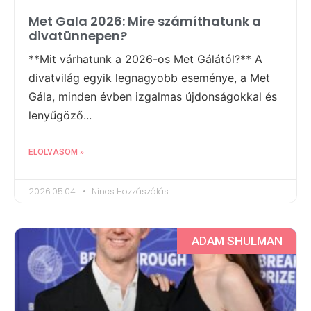
Met Gala 2026: Mire számíthatunk a
divatünnepen?
**Mit várhatunk a 2026-os Met Gálától?** A
divatvilág egyik legnagyobb eseménye, a Met
Gála, minden évben izgalmas újdonságokkal és
lenyűgöző...
ELOLVASOM »
2026.05.04.
Nincs Hozzászólás
ADAM SHULMAN