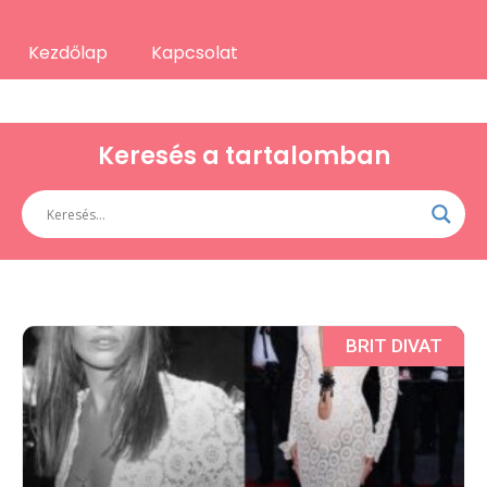
Kezdőlap
Kapcsolat
Keresés a tartalomban
BRIT DIVAT