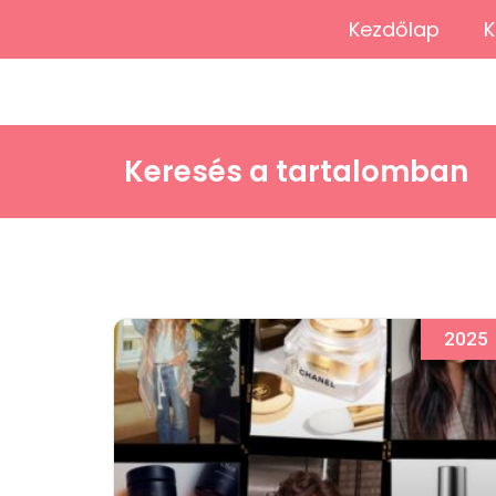
Kezdőlap
K
Keresés a tartalomban
2025