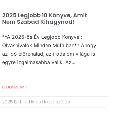
2025 Legjobb 10 Könyve, Amit
Nem Szabad Kihagynod!
**A 2025-ös Év Legjobb Könyvei:
Olvasnivalók Minden Műfajban** Ahogy
az idő előrehalad, az irodalom világa is
egyre izgalmasabbá válik. Az...
ELOLVASOM »
2025.12.11.
Nincs Hozzászólás