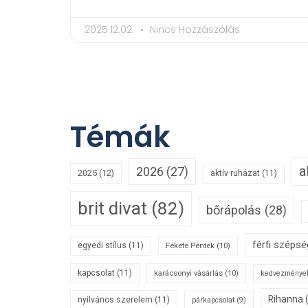
2025.12.02.
Nincs Hozzászólás
Témák
a
2026
(27)
2025
(12)
aktív ruházat
(11)
brit divat
(82)
bőrápolás
(28)
férfi széps
egyedi stílus
(11)
Fekete Péntek
(10)
kapcsolat
(11)
karácsonyi vásárlás
(10)
kedvezménye
Rihanna
nyilvános szerelem
(11)
párkapcsolat
(9)