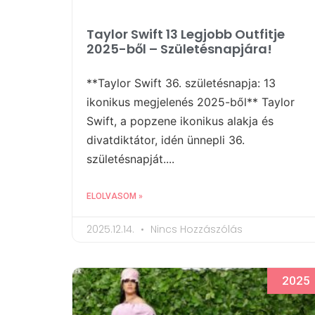
Taylor Swift 13 Legjobb Outfitje
2025-ből – Születésnapjára!
**Taylor Swift 36. születésnapja: 13
ikonikus megjelenés 2025-ből** Taylor
Swift, a popzene ikonikus alakja és
divatdiktátor, idén ünnepli 36.
születésnapját....
ELOLVASOM »
2025.12.14.
Nincs Hozzászólás
2025