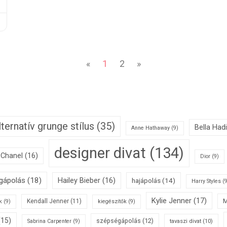
«
1
2
»
lternatív grunge stílus
(35)
Bella Had
Anne Hathaway
(9)
designer divat
(134)
Chanel
(16)
Dior
(9)
égápolás
(18)
Hailey Bieber
(16)
hajápolás
(14)
Harry Styles
(9
Kylie Jenner
(17)
M
Kendall Jenner
(11)
k
(9)
kiegészítők
(9)
(15)
szépségápolás
(12)
tavaszi divat
(10)
Sabrina Carpenter
(9)