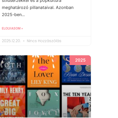
stílusérzékkel és a popkultúra
meghatározó pillanataival. Azonban
2025-ben...
ELOLVASOM »
2025.12.20.
Nincs Hozzászólás
2025