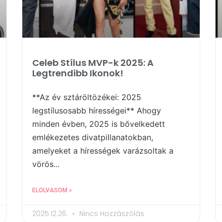
Celeb Stílus MVP-k 2025: A
Legtrendibb Ikonok!
**Az év sztáröltözékei: 2025
legstílusosabb hírességei** Ahogy
minden évben, 2025 is bővelkedett
emlékezetes divatpillanatokban,
amelyeket a hírességek varázsoltak a
vörös...
ELOLVASOM »
2025.12.26.
Nincs Hozzászólás