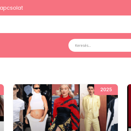
apcsolat
2025