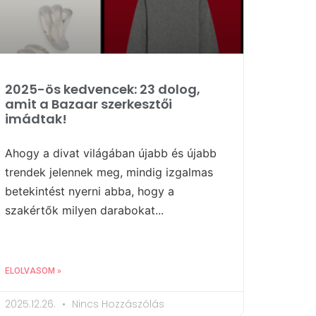
2025-ös kedvencek: 23 dolog,
amit a Bazaar szerkesztői
imádtak!
Ahogy a divat világában újabb és újabb
trendek jelennek meg, mindig izgalmas
betekintést nyerni abba, hogy a
szakértők milyen darabokat...
ELOLVASOM »
2025.12.26.
Nincs Hozzászólás