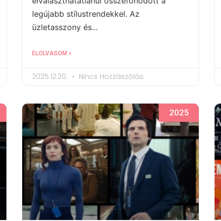
elválaszthatatlanul összefonódott a
legújabb stílustrendekkel. Az
üzletasszony és...
ELOLVASOM »
2025.12.20.
Nincs Hozzászólás
2025