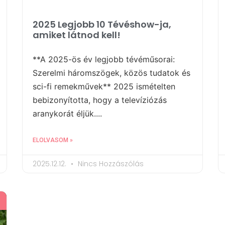
2025 Legjobb 10 Tévéshow-ja,
amiket látnod kell!
**A 2025-ös év legjobb tévéműsorai:
Szerelmi háromszögek, közös tudatok és
sci-fi remekművek** 2025 ismételten
bebizonyította, hogy a televíziózás
aranykorát éljük....
ELOLVASOM »
2025.12.12.
Nincs Hozzászólás