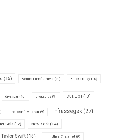
id
(16)
Berlini Filmfesztivál
(10)
Black Friday
(10)
Dua Lipa
(13)
divatipar
(10)
divatstílus
(9)
hírességek
(27)
)
hercegné Meghan
(9)
New York
(14)
et Gala
(12)
Taylor Swift
(18)
Timothée Chalamet
(9)