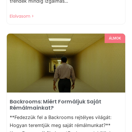
trendek mindig izgalmas...
Elolvasom >
ÁLMOK
Backrooms: Miért Formáljuk Saját
Rémálmainkat?
**Fedezzük fel a Backrooms rejtélyes világát:
Hogyan teremtjük meg saját rémálmunkat?**