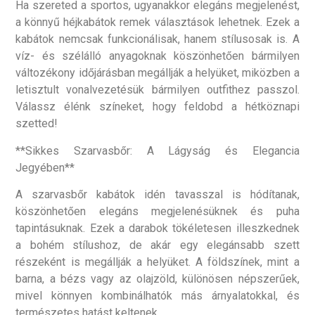
Ha szereted a sportos, ugyanakkor elegáns megjelenést,
a könnyű héjkabátok remek választások lehetnek. Ezek a
kabátok nemcsak funkcionálisak, hanem stílusosak is. A
víz- és szélálló anyagoknak köszönhetően bármilyen
változékony időjárásban megállják a helyüket, miközben a
letisztult vonalvezetésük bármilyen outfithez passzol.
Válassz élénk színeket, hogy feldobd a hétköznapi
szetted!
**Sikkes Szarvasbőr: A Lágyság és Elegancia
Jegyében**
A szarvasbőr kabátok idén tavasszal is hódítanak,
köszönhetően elegáns megjelenésüknek és puha
tapintásuknak. Ezek a darabok tökéletesen illeszkednek
a bohém stílushoz, de akár egy elegánsabb szett
részeként is megállják a helyüket. A földszínek, mint a
barna, a bézs vagy az olajzöld, különösen népszerűek,
mivel könnyen kombinálhatók más árnyalatokkal, és
természetes hatást keltenek.