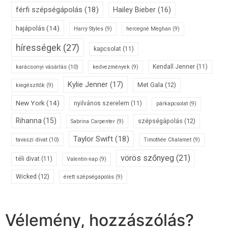
férfi szépségápolás
(18)
Hailey Bieber
(16)
hajápolás
(14)
Harry Styles
(9)
hercegné Meghan
(9)
hírességek
(27)
kapcsolat
(11)
karácsonyi vásárlás
(10)
Kendall Jenner
(11)
kedvezmények
(9)
Kylie Jenner
(17)
Met Gala
(12)
kiegészítők
(9)
New York
(14)
nyilvános szerelem
(11)
párkapcsolat
(9)
Rihanna
(15)
szépségápolás
(12)
Sabrina Carpenter
(9)
Taylor Swift
(18)
tavaszi divat
(10)
Timothée Chalamet
(9)
vörös szőnyeg
(21)
téli divat
(11)
Valentin-nap
(9)
Wicked
(12)
érett szépségápolás
(9)
Vélemény, hozzászólás?