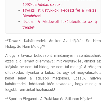
1992-es Adidas dzseki!
Tavaszi stílustrükkök: Fedezd fel a Párizsi
Divathéten!
It-Jean: A Madewell tökéletesítette az új
trendet!
**Tavaszi Kabáttrendek: Amikor Az Időjárás Se Nem
Hideg, Se Nem Meleg**
Ahogy a tavasz beköszönt, mindannyian szembesülünk
azzal a jól ismert dilemmával: mit vegyünk fel, amikor az
időjárás se nem túl hideg, se nem túl meleg? A réteges
öltözködés ilyenkor a kulcs, és egy jól megválasztott
kabát lehet a stílusos megoldás. Lássuk, milyen
kabáttrendek hódítanak idén tavasszal, hogy mindig a
legjobb formánkat hozhassuk!
**Sportos Elegancia: A Praktikus és Stílusos Héjak**