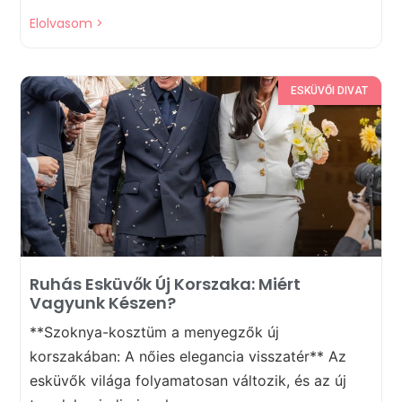
Elolvasom >
ESKÜVŐI DIVAT
Ruhás Esküvők Új Korszaka: Miért
Vagyunk Készen?
**Szoknya-kosztüm a menyegzők új
korszakában: A nőies elegancia visszatér** Az
esküvők világa folyamatosan változik, és az új