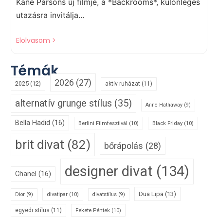
Kane Parsons új filmje, a *Backrooms*, különleges
utazásra invitálja...
Elolvasom >
Témák
2026
(27)
2025
(12)
aktív ruházat
(11)
alternatív grunge stílus
(35)
Anne Hathaway
(9)
Bella Hadid
(16)
Berlini Filmfesztivál
(10)
Black Friday
(10)
brit divat
(82)
bőrápolás
(28)
designer divat
(134)
Chanel
(16)
Dua Lipa
(13)
divatipar
(10)
Dior
(9)
divatstílus
(9)
egyedi stílus
(11)
Fekete Péntek
(10)