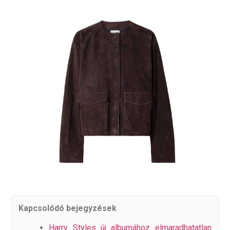
Kapcsolódó bejegyzések
Harry Styles új albumához elmaradhatatlan