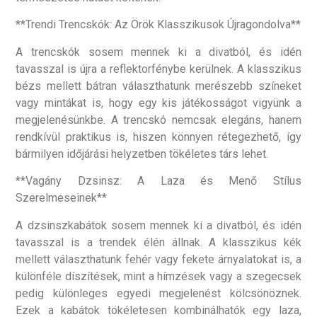
**Trendi Trencskók: Az Örök Klasszikusok Újragondolva**
A trencskók sosem mennek ki a divatból, és idén
tavasszal is újra a reflektorfénybe kerülnek. A klasszikus
bézs mellett bátran választhatunk merészebb színeket
vagy mintákat is, hogy egy kis játékosságot vigyünk a
megjelenésünkbe. A trencskó nemcsak elegáns, hanem
rendkívül praktikus is, hiszen könnyen rétegezhető, így
bármilyen időjárási helyzetben tökéletes társ lehet.
**Vagány Dzsinsz: A Laza és Menő Stílus
Szerelmeseinek**
A dzsinszkabátok sosem mennek ki a divatból, és idén
tavasszal is a trendek élén állnak. A klasszikus kék
mellett választhatunk fehér vagy fekete árnyalatokat is, a
különféle díszítések, mint a hímzések vagy a szegecsek
pedig különleges egyedi megjelenést kölcsönöznek.
Ezek a kabátok tökéletesen kombinálhatók egy laza,