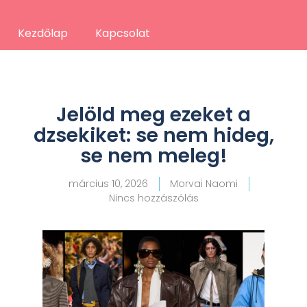
Kezdőlap
Kapcsolat
Jelöld meg ezeket a
dzsekiket: se nem hideg,
se nem meleg!
március 10, 2026
Morvai Naomi
Nincs hozzászólás