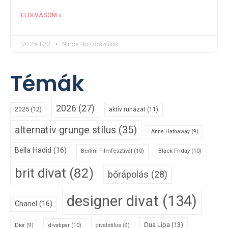
ELOLVASOM »
2025.11.22.
Nincs Hozzászólás
Témák
2026
(27)
2025
(12)
aktív ruházat
(11)
alternatív grunge stílus
(35)
Anne Hathaway
(9)
Bella Hadid
(16)
Berlini Filmfesztivál
(10)
Black Friday
(10)
brit divat
(82)
bőrápolás
(28)
designer divat
(134)
Chanel
(16)
Dua Lipa
(13)
divatipar
(10)
Dior
(9)
divatstílus
(9)