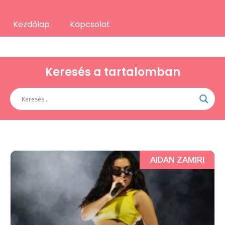
Kezdőlap
Kapcsolat
Keresés a tartalomban
AIDAN ZAMIRI