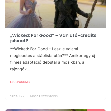
„Wicked: For Good” – Van utó-credits
jelenet?
**Wicked: For Good - Lesz-e valami
meglepetés a stáblista után?** Amikor egy új
filmes adaptáció debütál a mozikban, a
rajongók...
ELOLVASOM »
2025.11.22.
Nincs Hozzászólás