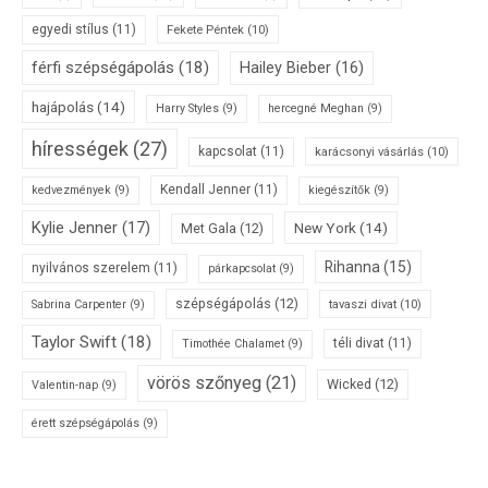
egyedi stílus
(11)
Fekete Péntek
(10)
férfi szépségápolás
(18)
Hailey Bieber
(16)
hajápolás
(14)
Harry Styles
(9)
hercegné Meghan
(9)
hírességek
(27)
kapcsolat
(11)
karácsonyi vásárlás
(10)
Kendall Jenner
(11)
kedvezmények
(9)
kiegészítők
(9)
Kylie Jenner
(17)
New York
(14)
Met Gala
(12)
Rihanna
(15)
nyilvános szerelem
(11)
párkapcsolat
(9)
szépségápolás
(12)
tavaszi divat
(10)
Sabrina Carpenter
(9)
Taylor Swift
(18)
téli divat
(11)
Timothée Chalamet
(9)
vörös szőnyeg
(21)
Wicked
(12)
Valentin-nap
(9)
érett szépségápolás
(9)