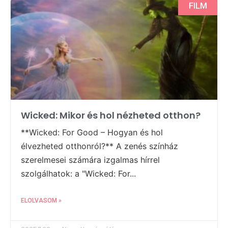
FILM
Wicked: Mikor és hol nézheted otthon?
**Wicked: For Good – Hogyan és hol
élvezheted otthonról?** A zenés színház
szerelmesei számára izgalmas hírrel
szolgálhatok: a "Wicked: For...
ELOLVASOM »