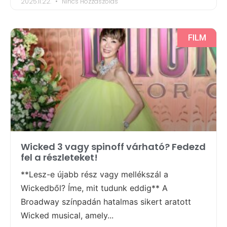
2025.11.22.
Nincs Hozzászólás
FILM
Wicked 3 vagy spinoff várható? Fedezd
fel a részleteket!
**Lesz-e újabb rész vagy mellékszál a
Wickedből? Íme, mit tudunk eddig** A
Broadway színpadán hatalmas sikert aratott
Wicked musical, amely...