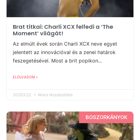
Brat titkai: Charli XCX felfedi a ‘The
Moment’ világát!
Az elmúlt évek során Charli XCX neve egyet
jelentett az innovációval és a zenei határok
feszegetésével. Most a brit popikon...
ELOLVASOM »
2025.11.22.
Nincs Hozzászólás
BOSZORKÁNYOK