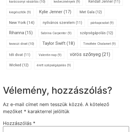
karácsonyi vásárlás
(10)
Kendall Jenner
(11)
kedvezmények
(9)
Kylie Jenner
(17)
Met Gala
(12)
kiegészítők
(9)
New York
(14)
nyilvános szerelem
(11)
párkapcsolat
(9)
Rihanna
(15)
szépségápolás
(12)
Sabrina Carpenter
(9)
Taylor Swift
(18)
tavaszi divat
(10)
Timothée Chalamet
(9)
vörös szőnyeg
(21)
téli divat
(11)
Valentin-nap
(9)
Wicked
(12)
érett szépségápolás
(9)
Vélemény, hozzászólás?
Az e-mail címet nem tesszük közzé.
A kötelező
mezőket
*
karakterrel jelöltük
Hozzászólás
*