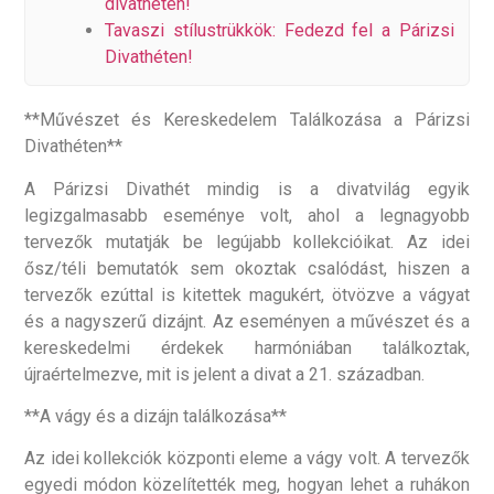
divathéten!
Tavaszi stílustrükkök: Fedezd fel a Párizsi
Divathéten!
**Művészet és Kereskedelem Találkozása a Párizsi
Divathéten**
A Párizsi Divathét mindig is a divatvilág egyik
legizgalmasabb eseménye volt, ahol a legnagyobb
tervezők mutatják be legújabb kollekcióikat. Az idei
ősz/téli bemutatók sem okoztak csalódást, hiszen a
tervezők ezúttal is kitettek magukért, ötvözve a vágyat
és a nagyszerű dizájnt. Az eseményen a művészet és a
kereskedelmi érdekek harmóniában találkoztak,
újraértelmezve, mit is jelent a divat a 21. században.
**A vágy és a dizájn találkozása**
Az idei kollekciók központi eleme a vágy volt. A tervezők
egyedi módon közelítették meg, hogyan lehet a ruhákon