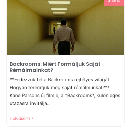
ÁLMOK
Backrooms: Miért Formáljuk Saját
Rémálmainkat?
**Fedezzük fel a Backrooms rejtélyes világát:
Hogyan teremtjük meg saját rémálmunkat?**
Kane Parsons új filmje, a *Backrooms*, különleges
utazásra invitálja...
Elolvasom >