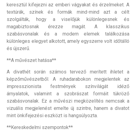
keresztül kifejezni az emberi vágyakat és érzelmeket. A
textúrák, színek és formák mind-mind azt a célt
szolgálták, hogy a viselőjük különlegesnek és
magabiztosnak érezze magát. A klasszikus
szabásvonalak és a modern elemek találkozása
különleges elegyet alkotott, amely egyszerre volt időtálló
és újszerű.
**A művészet hatása**
A divathét során számos tervező merített ihletet a
képzőművészetből. A ruhadarabokon megjelentek az
impresszionista festmények színvilágát idéző
árnyalatok, valamint a szobrászat formáit tükröző
szabásvonalak. Ez a művészi megközelítés nemcsak a
vizuális megjelenést emelte új szintre, hanem a divatot
mint önkifejezési eszközt is hangsúlyozta.
**Kereskedelmi szempontok**