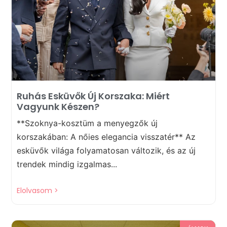
Ruhás Esküvők Új Korszaka: Miért
Vagyunk Készen?
**Szoknya-kosztüm a menyegzők új
korszakában: A nőies elegancia visszatér** Az
esküvők világa folyamatosan változik, és az új
trendek mindig izgalmas...
Elolvasom >