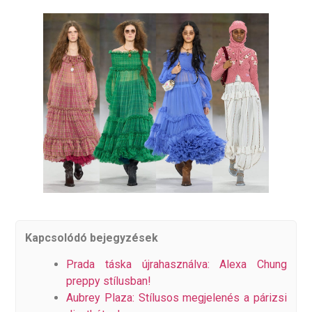
Kapcsolódó bejegyzések
Prada táska újrahasználva: Alexa Chung
preppy stílusban!
Aubrey Plaza: Stílusos megjelenés a párizsi