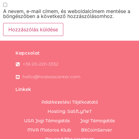
A nevem, e-mail címem, és weboldalcímem mentése a
böngészőben a következő hozzászólásomhoz.
Kapcsolat
+36 20-220-3332
hello@hostesscenter.com
Linkek
Adatkezelési Tájékoztató
Hosting: SaSfLyNeT
USA Jogi Támogatás
Jogi Támogatás
MVA Motoros Klub
BitCoinServer