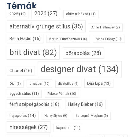
Témák
2026
(27)
2025
(12)
aktív ruházat
(11)
alternatív grunge stílus
(35)
Anne Hathaway
(9)
Bella Hadid
(16)
Berlini Filmfesztivál
(10)
Black Friday
(10)
brit divat
(82)
bőrápolás
(28)
designer divat
(134)
Chanel
(16)
Dua Lipa
(13)
divatipar
(10)
Dior
(9)
divatstílus
(9)
egyedi stílus
(11)
Fekete Péntek
(10)
férfi szépségápolás
(18)
Hailey Bieber
(16)
hajápolás
(14)
Harry Styles
(9)
hercegné Meghan
(9)
hírességek
(27)
kapcsolat
(11)