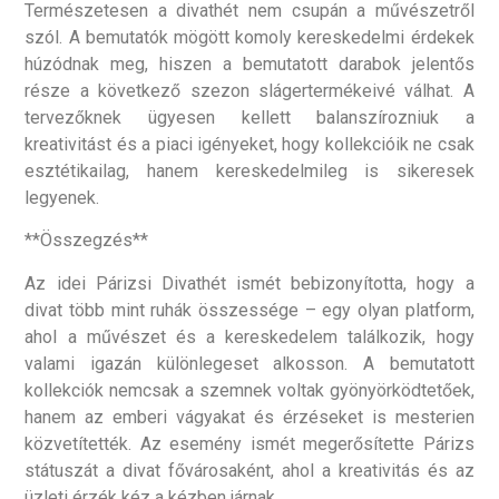
Természetesen a divathét nem csupán a művészetről
szól. A bemutatók mögött komoly kereskedelmi érdekek
húzódnak meg, hiszen a bemutatott darabok jelentős
része a következő szezon slágertermékeivé válhat. A
tervezőknek ügyesen kellett balanszírozniuk a
kreativitást és a piaci igényeket, hogy kollekcióik ne csak
esztétikailag, hanem kereskedelmileg is sikeresek
legyenek.
**Összegzés**
Az idei Párizsi Divathét ismét bebizonyította, hogy a
divat több mint ruhák összessége – egy olyan platform,
ahol a művészet és a kereskedelem találkozik, hogy
valami igazán különlegeset alkosson. A bemutatott
kollekciók nemcsak a szemnek voltak gyönyörködtetőek,
hanem az emberi vágyakat és érzéseket is mesterien
közvetítették. Az esemény ismét megerősítette Párizs
státuszát a divat fővárosaként, ahol a kreativitás és az
üzleti érzék kéz a kézben járnak.