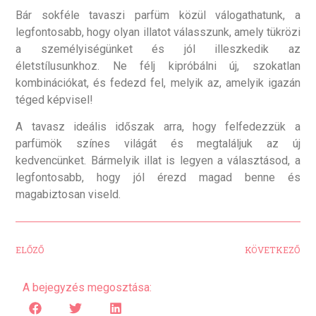
Bár sokféle tavaszi parfüm közül válogathatunk, a
legfontosabb, hogy olyan illatot válasszunk, amely tükrözi
a személyiségünket és jól illeszkedik az
életstílusunkhoz. Ne félj kipróbálni új, szokatlan
kombinációkat, és fedezd fel, melyik az, amelyik igazán
téged képvisel!
A tavasz ideális időszak arra, hogy felfedezzük a
parfümök színes világát és megtaláljuk az új
kedvencünket. Bármelyik illat is legyen a választásod, a
legfontosabb, hogy jól érezd magad benne és
magabiztosan viseld.
ELŐZŐ
KÖVETKEZŐ
A bejegyzés megosztása: