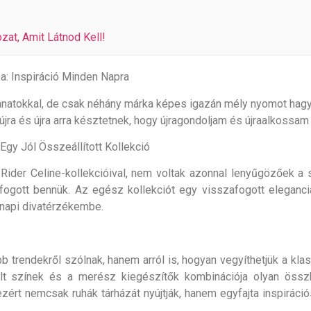
at, Amit Látnod Kell!
: Inspiráció Minden Napra
llanatokkal, de csak néhány márka képes igazán mély nyomot hag
újra és újra arra késztetnek, hogy újragondoljam és újraalkossa
y Jól Összeállított Kollekció
Rider Celine-kollekcióival, nem voltak azonnal lenyűgözőek a 
ogott bennük. Az egész kollekciót egy visszafogott elegancia
nnapi divatérzékembe.
bb trendekről szólnak, hanem arról is, hogyan vegyíthetjük a kla
tult színek és a merész kiegészítők kombinációja olyan össz
ért nemcsak ruhák tárházát nyújtják, hanem egyfajta inspirációs