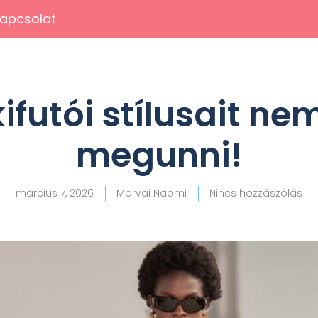
apcsolat
kifutói stílusait n
megunni!
március 7, 2026
Morvai Naomi
Nincs hozzászólás