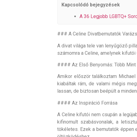
Kapcsolódó bejegyzések
A 36 Legjobb LGBTQ+ Soroz
### A Celine Divatbemutatók Varázsa
A divat világa tele van lenyűgöző pi
számomra a Celine, amelynek kifutói 
#### Az Első Benyomás: Több Mint Eg
Amikor először találkoztam Michael 
kiabáltak rám, de valami mégis megf
lassan, de biztosan beépült a minde
#### Az Inspiráció Forrása
A Celine kifutói nem csupán a legúja
kifinomult szabásvonalak, a letisz
tökéletes. Ezek a bemutatók éppen ez
öltözködéshez.