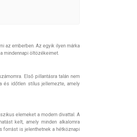
yni az emberben. Az egyik ilyen márka
m a mindennapi öltözékeimet.
számomra. Első pillantásra talán nem
 és időtlen stílus jellemezte, amely
sszikus elemeket a modern divattal. A
hatást kelt, amely minden alkalomra
 forrást is jelenthetnek a hétköznapi