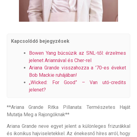
Kapcsolódó bejegyzések
Bowen Yang búcsúzik az SNL-től: érzelmes
jelenet Ariannával és Cher-rel
Ariana Grande visszahozza a ’70-es éveket
Bob Mackie ruhájában!
„Wicked: For Good” – Van utó-credits
jelenet?
**Ariana Grande Ritka Pillanata: Természetes Haját
Mutatja Meg a Rajongóknak**
Ariana Grande neve egyet jelent a különleges frizurákkal
és ikonikus hajviseletekkel. Az énekesnő híres arról, hogy