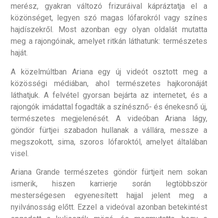
merész, gyakran változó frizuráival kápráztatja el a
közönséget, legyen szó magas lófarokról vagy színes
hajdíszekről. Most azonban egy olyan oldalát mutatta
meg a rajongóinak, amelyet ritkán láthatunk: természetes
haját.
A közelmúltban Ariana egy új videót osztott meg a
közösségi médiában, ahol természetes hajkoronáját
láthatjuk. A felvétel gyorsan bejárta az internetet, és a
rajongók imádattal fogadták a színésznő- és énekesnő új,
természetes megjelenését. A videóban Ariana lágy,
göndör fürtjei szabadon hullanak a vállára, messze a
megszokott, sima, szoros lófaroktól, amelyet általában
visel.
Ariana Grande természetes göndör fürtjeit nem sokan
ismerik, hiszen karrierje során legtöbbször
mesterségesen egyenesített hajjal jelent meg a
nyilvánosság előtt. Ezzel a videóval azonban betekintést