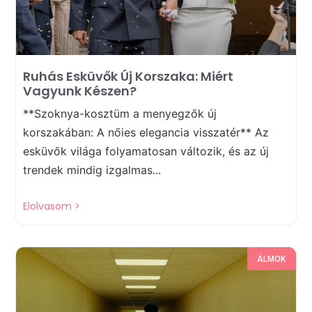
Ruhás Esküvők Új Korszaka: Miért
Vagyunk Készen?
**Szoknya-kosztüm a menyegzők új
korszakában: A nőies elegancia visszatér** Az
esküvők világa folyamatosan változik, és az új
trendek mindig izgalmas...
Elolvasom >
ÁLMOK