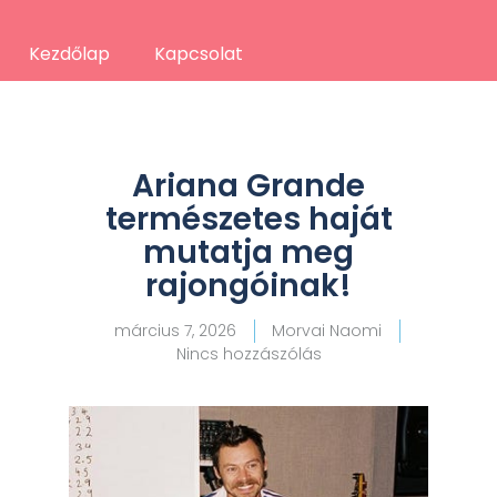
Kezdőlap
Kapcsolat
Ariana Grande
természetes haját
mutatja meg
rajongóinak!
március 7, 2026
Morvai Naomi
Nincs hozzászólás