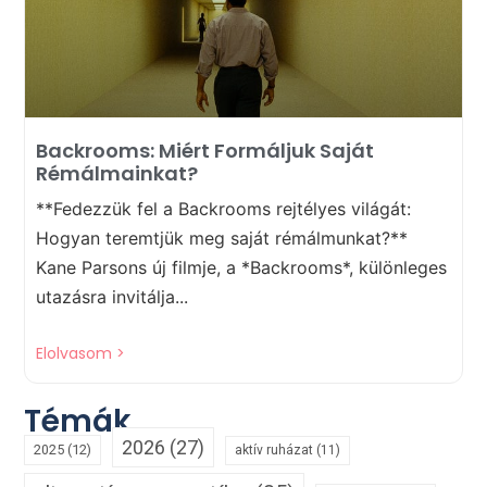
Backrooms: Miért Formáljuk Saját
Rémálmainkat?
**Fedezzük fel a Backrooms rejtélyes világát:
Hogyan teremtjük meg saját rémálmunkat?**
Kane Parsons új filmje, a *Backrooms*, különleges
utazásra invitálja...
Elolvasom >
Témák
2026
(27)
2025
(12)
aktív ruházat
(11)