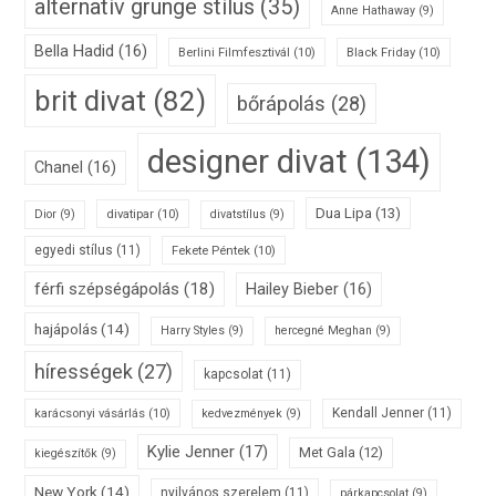
alternatív grunge stílus
(35)
Anne Hathaway
(9)
Bella Hadid
(16)
Berlini Filmfesztivál
(10)
Black Friday
(10)
brit divat
(82)
bőrápolás
(28)
designer divat
(134)
Chanel
(16)
Dua Lipa
(13)
divatipar
(10)
Dior
(9)
divatstílus
(9)
egyedi stílus
(11)
Fekete Péntek
(10)
férfi szépségápolás
(18)
Hailey Bieber
(16)
hajápolás
(14)
Harry Styles
(9)
hercegné Meghan
(9)
hírességek
(27)
kapcsolat
(11)
karácsonyi vásárlás
(10)
Kendall Jenner
(11)
kedvezmények
(9)
Kylie Jenner
(17)
Met Gala
(12)
kiegészítők
(9)
New York
(14)
nyilvános szerelem
(11)
párkapcsolat
(9)