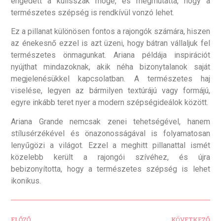
engedett a kulisszák mögé, és megmutatta, hogy a
természetes szépség is rendkívül vonzó lehet.
Ez a pillanat különösen fontos a rajongók számára, hiszen
az énekesnő ezzel is azt üzeni, hogy bátran vállaljuk fel
természetes önmagunkat. Ariana példája inspirációt
nyújthat mindazoknak, akik néha bizonytalanok saját
megjelenésükkel kapcsolatban. A természetes haj
viselése, legyen az bármilyen textúrájú vagy formájú,
egyre inkább teret nyer a modern szépségideálok között.
Ariana Grande nemcsak zenei tehetségével, hanem
stílusérzékével és önazonosságával is folyamatosan
lenyűgözi a világot. Ezzel a meghitt pillanattal ismét
közelebb került a rajongói szívéhez, és újra
bebizonyította, hogy a természetes szépség is lehet
ikonikus.
ELŐZŐ
KÖVETKEZŐ