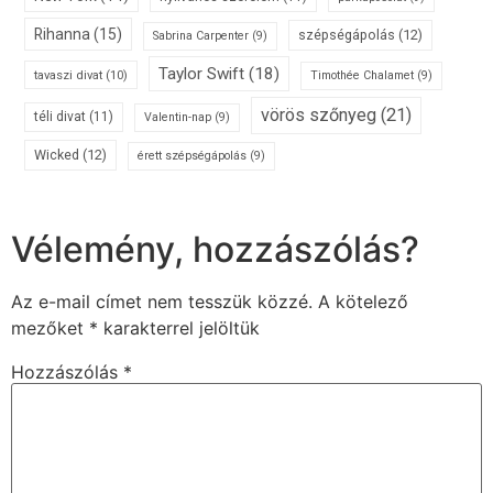
Rihanna
(15)
szépségápolás
(12)
Sabrina Carpenter
(9)
Taylor Swift
(18)
tavaszi divat
(10)
Timothée Chalamet
(9)
vörös szőnyeg
(21)
téli divat
(11)
Valentin-nap
(9)
Wicked
(12)
érett szépségápolás
(9)
Vélemény, hozzászólás?
Az e-mail címet nem tesszük közzé.
A kötelező
mezőket
*
karakterrel jelöltük
Hozzászólás
*