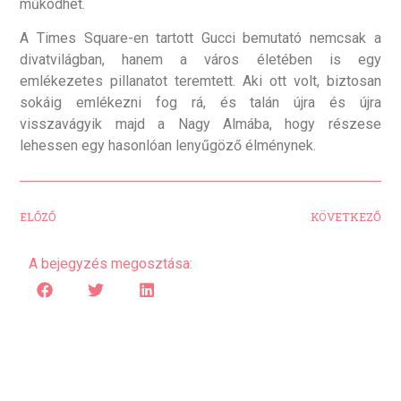
működhet.
A Times Square-en tartott Gucci bemutató nemcsak a
divatvilágban, hanem a város életében is egy
emlékezetes pillanatot teremtett. Aki ott volt, biztosan
sokáig emlékezni fog rá, és talán újra és újra
visszavágyik majd a Nagy Almába, hogy részese
lehessen egy hasonlóan lenyűgöző élménynek.
ELŐZŐ
KÖVETKEZŐ
A bejegyzés megosztása: