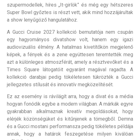
szupermodellek, híres „It-girlök” és még egy hétszeres
Super Bowl győztes is részt vett, akik mind hozzájárultak
a show lenyűgöző hangulatához.
A Gucci Cruise 2027 kollekció bemutatója nem csupán
egy hagyományos divatshow volt, hanem egy igazi
audiovizuális élmény. A hatalmas kivetítőkön megjelenő
képek, a fények és a zene együttesen teremtették meg
azt a különleges atmoszférát, amely a résztvevőket és a
Times Square látogatóit egyaránt magával ragadta. A
kollekció darabjai pedig tökéletesen tükrözték a Gucci
jellegzetes stílusát és innovatív megközelítését.
Ez az esemény is rávilágít arra, hogy a divat és a média
hogyan fonódik egybe a modern világban. A márkák egyre
gyakrabban alkalmaznak kreatív megoldásokat, hogy
elérjék közönségüket és kitűnjenek a tömegből. Demna
és a Gucci mostani performansza pedig tökéletes példája
annak, hogy a határok feszegetése milyen kiválóan