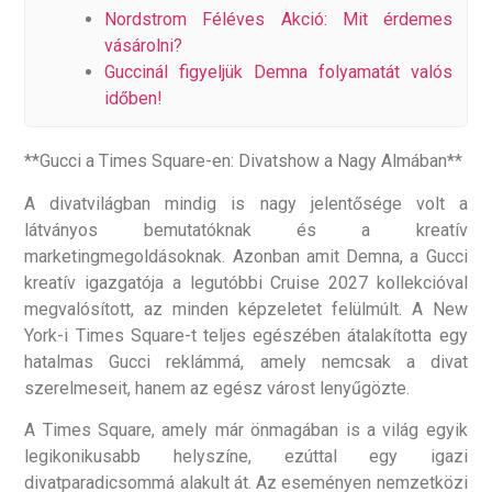
Nordstrom Féléves Akció: Mit érdemes
vásárolni?
Guccinál figyeljük Demna folyamatát valós
időben!
**Gucci a Times Square-en: Divatshow a Nagy Almában**
A divatvilágban mindig is nagy jelentősége volt a
látványos bemutatóknak és a kreatív
marketingmegoldásoknak. Azonban amit Demna, a Gucci
kreatív igazgatója a legutóbbi Cruise 2027 kollekcióval
megvalósított, az minden képzeletet felülmúlt. A New
York-i Times Square-t teljes egészében átalakította egy
hatalmas Gucci reklámmá, amely nemcsak a divat
szerelmeseit, hanem az egész várost lenyűgözte.
A Times Square, amely már önmagában is a világ egyik
legikonikusabb helyszíne, ezúttal egy igazi
divatparadicsommá alakult át. Az eseményen nemzetközi