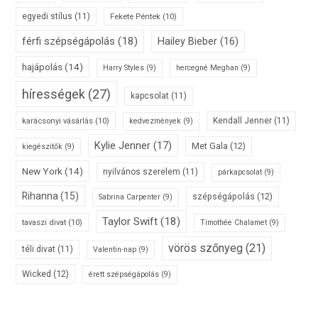
egyedi stílus
(11)
Fekete Péntek
(10)
férfi szépségápolás
(18)
Hailey Bieber
(16)
hajápolás
(14)
Harry Styles
(9)
hercegné Meghan
(9)
hírességek
(27)
kapcsolat
(11)
karácsonyi vásárlás
(10)
Kendall Jenner
(11)
kedvezmények
(9)
Kylie Jenner
(17)
Met Gala
(12)
kiegészítők
(9)
New York
(14)
nyilvános szerelem
(11)
párkapcsolat
(9)
Rihanna
(15)
szépségápolás
(12)
Sabrina Carpenter
(9)
Taylor Swift
(18)
tavaszi divat
(10)
Timothée Chalamet
(9)
vörös szőnyeg
(21)
téli divat
(11)
Valentin-nap
(9)
Wicked
(12)
érett szépségápolás
(9)