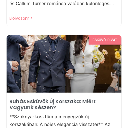
és Callum Turner románca valóban különleges....
Elolvasom >
ESKÜVŐI DIVAT
Ruhás Esküvők Új Korszaka: Miért
Vagyunk Készen?
**Szoknya-kosztüm a menyegzők új
korszakában: A nőies elegancia visszatér** Az