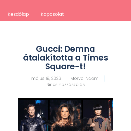
Kezdőlap
Kapcsolat
Gucci: Demna
átalakította a Times
Square-t!
május 18, 2026
Morvai Naomi
Nincs hozzászólás