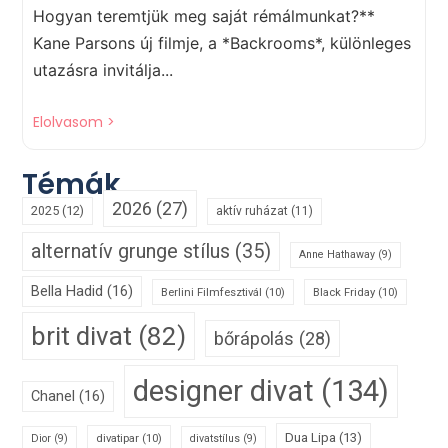
Hogyan teremtjük meg saját rémálmunkat?**
Kane Parsons új filmje, a *Backrooms*, különleges
utazásra invitálja...
Elolvasom >
Témák
2026
(27)
2025
(12)
aktív ruházat
(11)
alternatív grunge stílus
(35)
Anne Hathaway
(9)
Bella Hadid
(16)
Berlini Filmfesztivál
(10)
Black Friday
(10)
brit divat
(82)
bőrápolás
(28)
designer divat
(134)
Chanel
(16)
Dua Lipa
(13)
divatipar
(10)
Dior
(9)
divatstílus
(9)