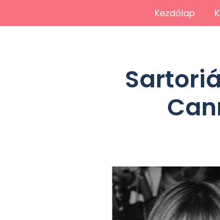
Kezdőlap
K
Sartoriá
Cann