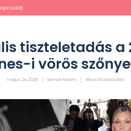
apcsolat
lis tiszteletadás 
es-i vörös szőny
május 24, 2026
Morvai Naomi
Nincs hozzászólás