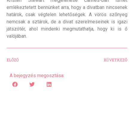
Kristen Stewart megjelenése Cannes-ban ismét
emlékeztetett bennünket arra, hogy a divatban nincsenek
határok, csak végtelen lehetőségek. A vörös szőnyeg
nemcsak a sztárok, de a divat szerelmeseinek is igazi
játszótér, ahol mindenki megmutathatja, hogy ki is ő
valójában.
ELŐZŐ
KÖVETKEZŐ
A bejegyzés megosztása: