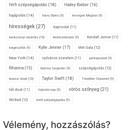
férfi szépségápolás
(18)
Hailey Bieber
(16)
hajápolás
(14)
Harry Styles
(9)
hercegné Meghan
(9)
hírességek
(27)
kapcsolat
(11)
karácsonyi vásárlás
(10)
Kendall Jenner
(11)
kedvezmények
(9)
Kylie Jenner
(17)
Met Gala
(12)
kiegészítők
(9)
New York
(14)
nyilvános szerelem
(11)
párkapcsolat
(9)
Rihanna
(15)
szépségápolás
(12)
Sabrina Carpenter
(9)
Taylor Swift
(18)
tavaszi divat
(10)
Timothée Chalamet
(9)
vörös szőnyeg
(21)
téli divat
(11)
Valentin-nap
(9)
Wicked
(12)
érett szépségápolás
(9)
Vélemény, hozzászólás?