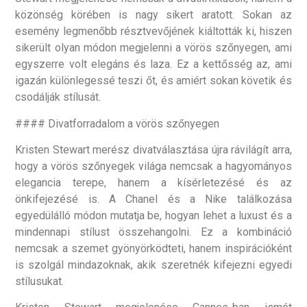
közönség körében is nagy sikert aratott. Sokan az
esemény legmenőbb résztvevőjének kiáltották ki, hiszen
sikerült olyan módon megjelenni a vörös szőnyegen, ami
egyszerre volt elegáns és laza. Ez a kettősség az, ami
igazán különlegessé teszi őt, és amiért sokan követik és
csodálják stílusát.
#### Divatforradalom a vörös szőnyegen
Kristen Stewart merész divatválasztása újra rávilágít arra,
hogy a vörös szőnyegek világa nemcsak a hagyományos
elegancia terepe, hanem a kísérletezésé és az
önkifejezésé is. A Chanel és a Nike találkozása
egyedülálló módon mutatja be, hogyan lehet a luxust és a
mindennapi stílust összehangolni. Ez a kombináció
nemcsak a szemet gyönyörködteti, hanem inspirációként
is szolgál mindazoknak, akik szeretnék kifejezni egyedi
stílusukat.