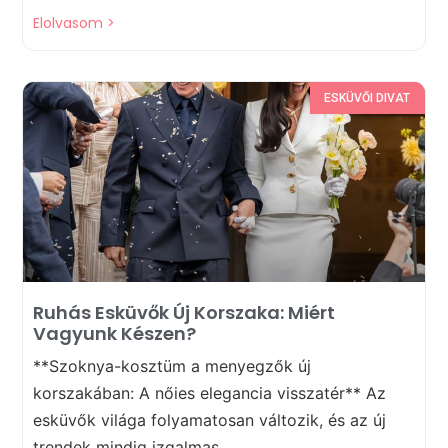
Elolvasom >
ESKÜVŐI DIVAT
Ruhás Esküvők Új Korszaka: Miért
Vagyunk Készen?
**Szoknya-kosztüm a menyegzők új
korszakában: A nőies elegancia visszatér** Az
esküvők világa folyamatosan változik, és az új
trendek mindig izgalmas...