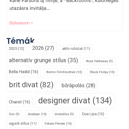
Kane Parsons új filmje, a *Backrooms*, különleges
utazásra invitálja...
Elolvasom >
Témák
2026
(27)
2025
(12)
aktív ruházat
(11)
alternatív grunge stílus
(35)
Anne Hathaway
(9)
Bella Hadid
(16)
Berlini Filmfesztivál
(10)
Black Friday
(10)
brit divat
(82)
bőrápolás
(28)
designer divat
(134)
Chanel
(16)
Dua Lipa
(13)
divatipar
(10)
Dior
(9)
divatstílus
(9)
egyedi stílus
(11)
Fekete Péntek
(10)