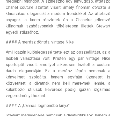
meglepni rajongóit. A színésznő egy lenyűgöző, áttetsző
Chanel couture szettet viselt, amely finoman ötvözte a
klasszikus eleganciát a modern trendekkel. Az áttetsző
anyagok, a finom részletek és a Chanelre jellemző
kifinomult szabásvonalak tökéletesen illettek Stewart
egyedi stílusához.
#### A merész döntés: vintage Nike
Ami igazán különlegessé tette ezt az összeállítást, az a
lábbeli választása volt. Kristen egy pár vintage Nike
sportcipőt viselt, amellyel sikeresen lazított a couture
darab eleganciáján. Ez a merész lépés nemcsak a
kényelmet szolgálta, hanem egyfajta üzenetet is
közvetített: a divatnak nem kell merevnek lennie, a
különböző stílusok keverése pedig igazán izgalmas
végeredményt hozhat.
#### A „Cannes legmenőbb lánya”
Stewart megjelenése nemcsak a divatkritikusok, hanem a