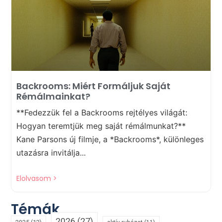
Backrooms: Miért Formáljuk Saját
Rémálmainkat?
**Fedezzük fel a Backrooms rejtélyes világát:
Hogyan teremtjük meg saját rémálmunkat?**
Kane Parsons új filmje, a *Backrooms*, különleges
utazásra invitálja...
Elolvasom >
Témák
2026
(27)