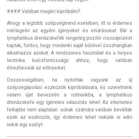
#### Valóban megéri kipróbálni?
Ahogy a legtöbb szépségtrend esetében, itt is érdemes
mérlegelni az egyéni igényeket és elvárásokat. Bár a
lymphatikus drenázskefék rengeteg pozitív visszajelzést
kaptak, fontos, hogy mindenki saját bőrével összhangban
alkalmazza azokat. A rendszeres használat és a helyes
technika kulcsfontosságú ahhoz, hogy valóban
élvezhessük az előnyeiket.
Összességében, ha nyitottak vagyunk az új
szépségápolási eszközök kipróbálására, és szeretnénk
valami újat bevezetni a rutinunkba, a lymphatikus
drenázskefe egy ígéretes választás lehet. Az internetes
felhajtás nem alaptalan: sokak számára valóban beváltak
ezek az eszközök, így érdemes lehet nekünk is adni
nekik egy esélyt.