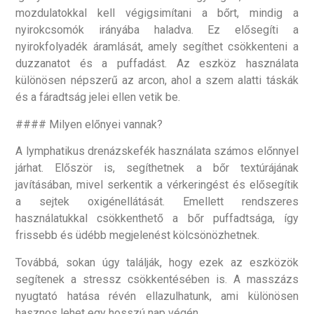
mozdulatokkal kell végigsimítani a bőrt, mindig a
nyirokcsomók irányába haladva. Ez elősegíti a
nyirokfolyadék áramlását, amely segíthet csökkenteni a
duzzanatot és a puffadást. Az eszköz használata
különösen népszerű az arcon, ahol a szem alatti táskák
és a fáradtság jelei ellen vetik be.
#### Milyen előnyei vannak?
A lymphatikus drenázskefék használata számos előnnyel
járhat. Először is, segíthetnek a bőr textúrájának
javításában, mivel serkentik a vérkeringést és elősegítik
a sejtek oxigénellátását. Emellett rendszeres
használatukkal csökkenthető a bőr puffadtsága, így
frissebb és üdébb megjelenést kölcsönözhetnek.
Továbbá, sokan úgy találják, hogy ezek az eszközök
segítenek a stressz csökkentésében is. A masszázs
nyugtató hatása révén ellazulhatunk, ami különösen
hasznos lehet egy hosszú nap végén.