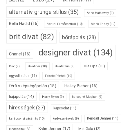
2025
(12)
aktív ruházat
(11)
alternatív grunge stílus
(35)
Anne Hathaway
(9)
Bella Hadid
(16)
Berlini Filmfesztivál
(10)
Black Friday
(10)
brit divat
(82)
bőrápolás
(28)
designer divat
(134)
Chanel
(16)
Dua Lipa
(13)
divatipar
(10)
Dior
(9)
divatstílus
(9)
egyedi stílus
(11)
Fekete Péntek
(10)
férfi szépségápolás
(18)
Hailey Bieber
(16)
hajápolás
(14)
Harry Styles
(9)
hercegné Meghan
(9)
hírességek
(27)
kapcsolat
(11)
karácsonyi vásárlás
(10)
Kendall Jenner
(11)
kedvezmények
(9)
Kylie Jenner
(17)
Met Gala
(12)
kiegészítők
(9)