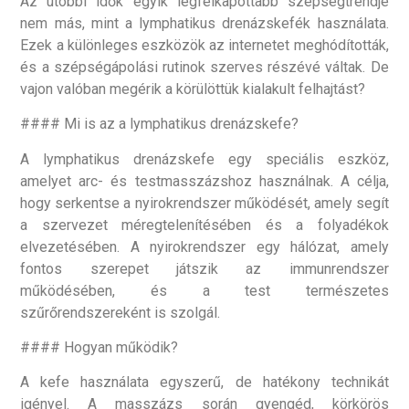
Az utóbbi idők egyik legfelkapottabb szépségtrendje
nem más, mint a lymphatikus drenázskefék használata.
Ezek a különleges eszközök az internetet meghódították,
és a szépségápolási rutinok szerves részévé váltak. De
vajon valóban megérik a körülöttük kialakult felhajtást?
#### Mi is az a lymphatikus drenázskefe?
A lymphatikus drenázskefe egy speciális eszköz,
amelyet arc- és testmasszázshoz használnak. A célja,
hogy serkentse a nyirokrendszer működését, amely segít
a szervezet méregtelenítésében és a folyadékok
elvezetésében. A nyirokrendszer egy hálózat, amely
fontos szerepet játszik az immunrendszer
működésében, és a test természetes
szűrőrendszereként is szolgál.
#### Hogyan működik?
A kefe használata egyszerű, de hatékony technikát
igényel. A masszázs során gyengéd, körkörös