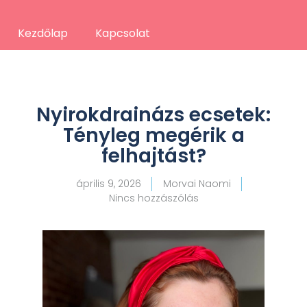
Kezdőlap
Kapcsolat
Nyirokdrainázs ecsetek:
Tényleg megérik a
felhajtást?
április 9, 2026
Morvai Naomi
Nincs hozzászólás