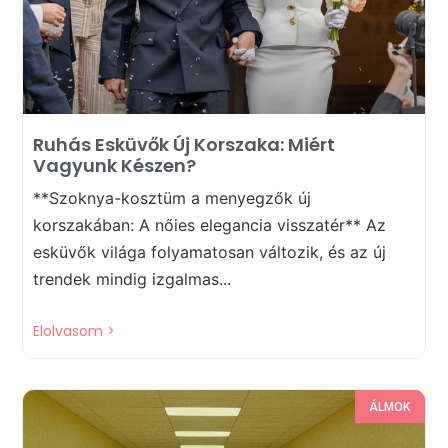
Ruhás Esküvők Új Korszaka: Miért
Vagyunk Készen?
**Szoknya-kosztüm a menyegzők új
korszakában: A nőies elegancia visszatér** Az
esküvők világa folyamatosan változik, és az új
trendek mindig izgalmas...
Elolvasom >
ÁLMOK