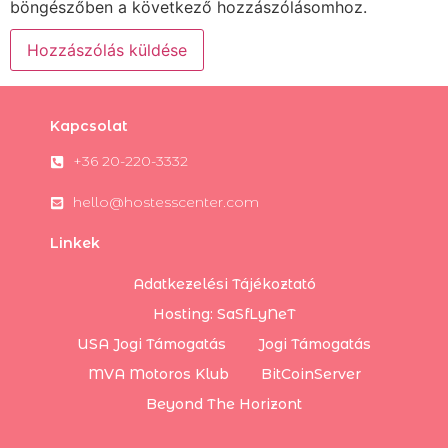
böngészőben a következő hozzászólásomhoz.
Kapcsolat
+36 20-220-3332
hello@hostesscenter.com
Linkek
Adatkezelési Tájékoztató
Hosting: SaSfLyNeT
USA Jogi Támogatás
Jogi Támogatás
MVA Motoros Klub
BitCoinServer
Beyond The Horizont