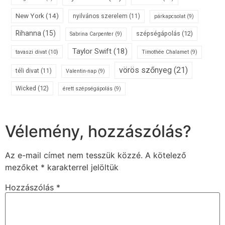
New York
(14)
nyilvános szerelem
(11)
párkapcsolat
(9)
Rihanna
(15)
szépségápolás
(12)
Sabrina Carpenter
(9)
Taylor Swift
(18)
tavaszi divat
(10)
Timothée Chalamet
(9)
vörös szőnyeg
(21)
téli divat
(11)
Valentin-nap
(9)
Wicked
(12)
érett szépségápolás
(9)
Vélemény, hozzászólás?
Az e-mail címet nem tesszük közzé.
A kötelező
mezőket
*
karakterrel jelöltük
Hozzászólás
*