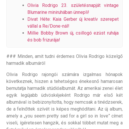
Olivia Rodrigo 23. születésnapját vintage
Blumarine miniruhában ünnepli!
Divat Héte: Kaia Gerber új kreatív szerepet
vállal a Re/Done-nál!
Millie Bobby Brown új, csillogó ezüst ruhája
és bob frizurája!
### Minden, amit tudni érdemes Olivia Rodrigo közelgő
harmadik albumáról
Olivia Rodrigo rajongói számára izgalmas hónapok
következnek, hiszen a tehetséges énekesnő hamarosan
bemutatja harmadik stúdióalbumát. Az amerikai zenei élet
egyik legújabb üdvöskéjeként Rodrigo már első két
albumával is bebizonyította, hogy nemcsak a tinédzserek,
de a felnőttek szívét is képes meghódítani. Az új album,
amely a „you seem pretty sad for a girl so in love” címet
viseli, ígéretesen hangzik, és sokkal többet mutat meg a