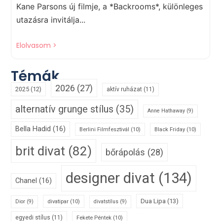
Kane Parsons új filmje, a *Backrooms*, különleges
utazásra invitálja...
Elolvasom >
Témák
2026
(27)
2025
(12)
aktív ruházat
(11)
alternatív grunge stílus
(35)
Anne Hathaway
(9)
Bella Hadid
(16)
Berlini Filmfesztivál
(10)
Black Friday
(10)
brit divat
(82)
bőrápolás
(28)
designer divat
(134)
Chanel
(16)
Dua Lipa
(13)
divatipar
(10)
Dior
(9)
divatstílus
(9)
egyedi stílus
(11)
Fekete Péntek
(10)