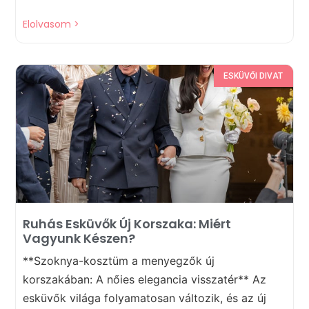
Elolvasom >
ESKÜVŐI DIVAT
Ruhás Esküvők Új Korszaka: Miért
Vagyunk Készen?
**Szoknya-kosztüm a menyegzők új
korszakában: A nőies elegancia visszatér** Az
esküvők világa folyamatosan változik, és az új