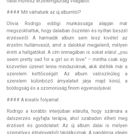
fiatal művész érzelemgazdag világából.
#### Mit várhatunk az új albumtól?
Olivia Rodrigo eddigi munkássága alapján már
megszokhattuk, hogy dalaiban őszintén és nyíltan beszél
érzéseiről. A harmadik album sem lesz kivétel: az
érzelmi hullámvasút, amit a dalokkal megjelenít, mélyen
érinti a hallgatókat. A cím önmagában is sokat elárul: „you
seem pretty sad for a girl so in love” – mintha csak egy
közvetlen üzenet lenne mindazoknak, akik átélték már a
szerelem kettősségét. Az album valószínűleg a
szerelem különböző árnyalatait járja majd körül, a
boldogság és a szomorúság finom egyensúlyával.
#### A kreatív folyamat
Rodrigo a korábbi interjúiban elárulta, hogy számára a
dalszerzés egyfajta terápia, ahol szabadon élheti meg
érzéseit és gondolatait. Az új album dalai is mélyen
személyes élményekből táplálkoznak. A pandémia idején