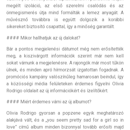
megélt izoláció, az első szerelmi csalódás és az
önmegismerés útja mind formálták a lemez anyagát. A
művésznő továbbra is együtt dolgozik a korábbi
sikereket biztosító csapattal, így a minőség garantált.
#### Mikor hallhatjuk az új dalokat?
Bár a pontos megjelenési dátumot még nem erősítették
meg, a kiszivárgott információk szerint már nem kell
sokat várnunk a megjelenésre. A rajongók már most tűkön
ülnek, és minden apró hírmorzsát izgatottan fogadnak. A
promóciós kampány valószínűleg hamarosan beindul, így
a közösségi média felületeken érdemes figyelni Olivia
Rodrigo oldalait az új információkért és ízelítőkért.
#### Miért érdemes várni az új albumot?
Olivia Rodrigo gyorsan a popzene egyik meghatározó
alakjává vált, és a „you seem pretty sad for a girl so in
love” című album minden bizonnyal tovább erősíti majd