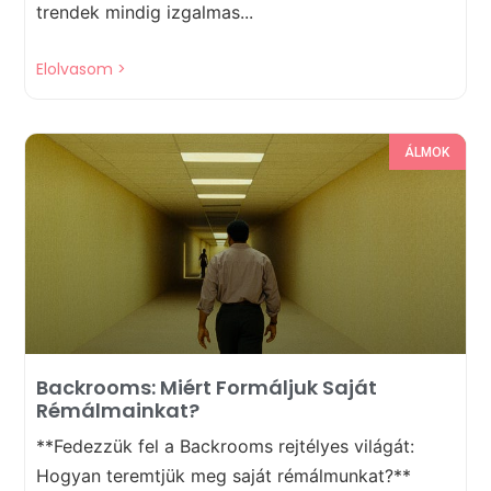
trendek mindig izgalmas...
Elolvasom >
ÁLMOK
Backrooms: Miért Formáljuk Saját
Rémálmainkat?
**Fedezzük fel a Backrooms rejtélyes világát:
Hogyan teremtjük meg saját rémálmunkat?**