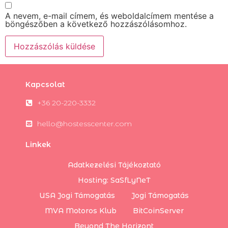
A nevem, e-mail címem, és weboldalcímem mentése a
böngészőben a következő hozzászólásomhoz.
Kapcsolat
+36 20-220-3332
hello@hostesscenter.com
Linkek
Adatkezelési Tájékoztató
Hosting: SaSfLyNeT
USA Jogi Támogatás
Jogi Támogatás
MVA Motoros Klub
BitCoinServer
Beyond The Horizont