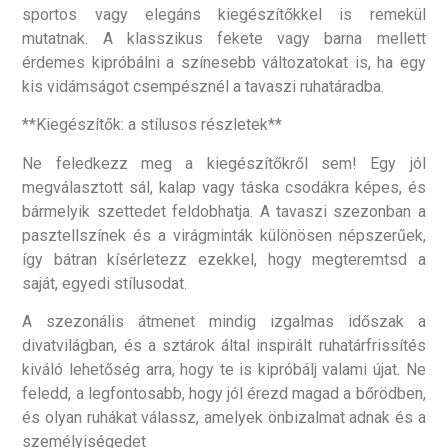
sportos vagy elegáns kiegészítőkkel is remekül
mutatnak. A klasszikus fekete vagy barna mellett
érdemes kipróbálni a színesebb változatokat is, ha egy
kis vidámságot csempésznél a tavaszi ruhatáradba.
**Kiegészítők: a stílusos részletek**
Ne feledkezz meg a kiegészítőkről sem! Egy jól
megválasztott sál, kalap vagy táska csodákra képes, és
bármelyik szettedet feldobhatja. A tavaszi szezonban a
pasztellszínek és a virágminták különösen népszerűek,
így bátran kísérletezz ezekkel, hogy megteremtsd a
saját, egyedi stílusodat.
A szezonális átmenet mindig izgalmas időszak a
divatvilágban, és a sztárok által inspirált ruhatárfrissítés
kiváló lehetőség arra, hogy te is kipróbálj valami újat. Ne
feledd, a legfontosabb, hogy jól érezd magad a bőrödben,
és olyan ruhákat válassz, amelyek önbizalmat adnak és a
személyiségedet