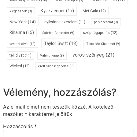
karácsonyi vásárlás
(10)
Kendall Jenner
(11)
kedvezmények
(9)
Kylie Jenner
(17)
Met Gala
(12)
kiegészítők
(9)
New York
(14)
nyilvános szerelem
(11)
párkapcsolat
(9)
Rihanna
(15)
szépségápolás
(12)
Sabrina Carpenter
(9)
Taylor Swift
(18)
tavaszi divat
(10)
Timothée Chalamet
(9)
vörös szőnyeg
(21)
téli divat
(11)
Valentin-nap
(9)
Wicked
(12)
érett szépségápolás
(9)
Vélemény, hozzászólás?
Az e-mail címet nem tesszük közzé.
A kötelező
mezőket
*
karakterrel jelöltük
Hozzászólás
*