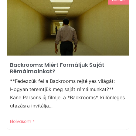
Backrooms: Miért Formáljuk Saját
Rémálmainkat?
**Fedezzük fel a Backrooms rejtélyes világát:
Hogyan teremtjük meg saját rémálmunkat?**
Kane Parsons új filmje, a *Backrooms*, különleges
utazásra invitálja...
Elolvasom >