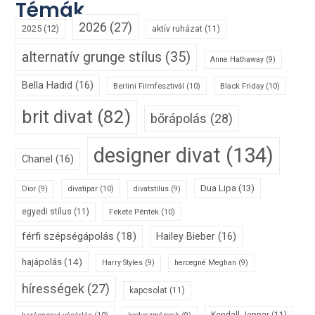
Témák
2026
(27)
2025
(12)
aktív ruházat
(11)
alternatív grunge stílus
(35)
Anne Hathaway
(9)
Bella Hadid
(16)
Berlini Filmfesztivál
(10)
Black Friday
(10)
brit divat
(82)
bőrápolás
(28)
designer divat
(134)
Chanel
(16)
Dua Lipa
(13)
divatipar
(10)
Dior
(9)
divatstílus
(9)
egyedi stílus
(11)
Fekete Péntek
(10)
férfi szépségápolás
(18)
Hailey Bieber
(16)
hajápolás
(14)
Harry Styles
(9)
hercegné Meghan
(9)
hírességek
(27)
kapcsolat
(11)