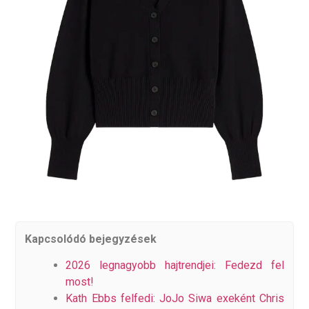
Kapcsolódó bejegyzések
2026 legnagyobb hajtrendjei: Fedezd fel
most!
Kath Ebbs felfedi: JoJo Siwa exeként Chris