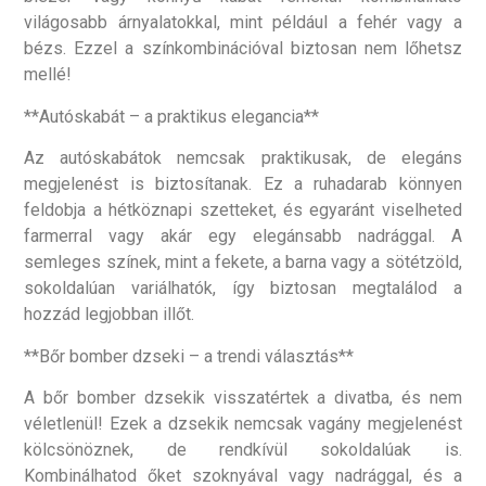
világosabb árnyalatokkal, mint például a fehér vagy a
bézs. Ezzel a színkombinációval biztosan nem lőhetsz
mellé!
**Autóskabát – a praktikus elegancia**
Az autóskabátok nemcsak praktikusak, de elegáns
megjelenést is biztosítanak. Ez a ruhadarab könnyen
feldobja a hétköznapi szetteket, és egyaránt viselheted
farmerral vagy akár egy elegánsabb nadrággal. A
semleges színek, mint a fekete, a barna vagy a sötétzöld,
sokoldalúan variálhatók, így biztosan megtalálod a
hozzád legjobban illőt.
**Bőr bomber dzseki – a trendi választás**
A bőr bomber dzsekik visszatértek a divatba, és nem
véletlenül! Ezek a dzsekik nemcsak vagány megjelenést
kölcsönöznek, de rendkívül sokoldalúak is.
Kombinálhatod őket szoknyával vagy nadrággal, és a