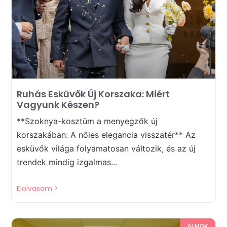
Ruhás Esküvők Új Korszaka: Miért
Vagyunk Készen?
**Szoknya-kosztüm a menyegzők új
korszakában: A nőies elegancia visszatér** Az
esküvők világa folyamatosan változik, és az új
trendek mindig izgalmas...
Elolvasom >
ÁLMOK