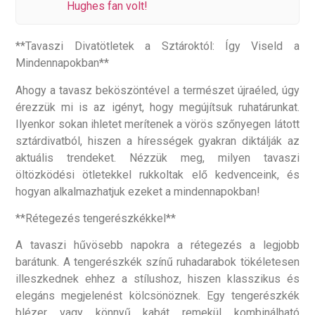
Hughes fan volt!
**Tavaszi Divatötletek a Sztároktól: Így Viseld a
Mindennapokban**
Ahogy a tavasz beköszöntével a természet újraéled, úgy
érezzük mi is az igényt, hogy megújítsuk ruhatárunkat.
Ilyenkor sokan ihletet merítenek a vörös szőnyegen látott
sztárdivatból, hiszen a hírességek gyakran diktálják az
aktuális trendeket. Nézzük meg, milyen tavaszi
öltözködési ötletekkel rukkoltak elő kedvenceink, és
hogyan alkalmazhatjuk ezeket a mindennapokban!
**Rétegezés tengerészkékkel**
A tavaszi hűvösebb napokra a rétegezés a legjobb
barátunk. A tengerészkék színű ruhadarabok tökéletesen
illeszkednek ehhez a stílushoz, hiszen klasszikus és
elegáns megjelenést kölcsönöznek. Egy tengerészkék
blézer vagy könnyű kabát remekül kombinálható