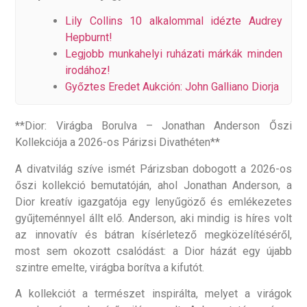
Lily Collins 10 alkalommal idézte Audrey
Hepburnt!
Legjobb munkahelyi ruházati márkák minden
irodához!
Győztes Eredet Aukción: John Galliano Diorja
**Dior: Virágba Borulva – Jonathan Anderson Őszi
Kollekciója a 2026-os Párizsi Divathéten**
A divatvilág szíve ismét Párizsban dobogott a 2026-os
őszi kollekció bemutatóján, ahol Jonathan Anderson, a
Dior kreatív igazgatója egy lenyűgöző és emlékezetes
gyűjteménnyel állt elő. Anderson, aki mindig is híres volt
az innovatív és bátran kísérletező megközelítéséről,
most sem okozott csalódást: a Dior házát egy újabb
szintre emelte, virágba borítva a kifutót.
A kollekciót a természet inspirálta, melyet a virágok