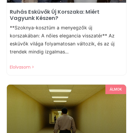
Ruhás Esküvők Új Korszaka: Miért
Vagyunk Készen?
**Szoknya-kosztüm a menyegzők új
korszakában: A nőies elegancia visszatér** Az
esküvők világa folyamatosan változik, és az új
trendek mindig izgalmas...
Elolvasom >
ÁLMOK