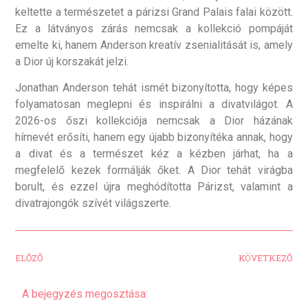
keltette a természetet a párizsi Grand Palais falai között.
Ez a látványos zárás nemcsak a kollekció pompáját
emelte ki, hanem Anderson kreatív zsenialitását is, amely
a Dior új korszakát jelzi.
Jonathan Anderson tehát ismét bizonyította, hogy képes
folyamatosan meglepni és inspirálni a divatvilágot. A
2026-os őszi kollekciója nemcsak a Dior házának
hírnevét erősíti, hanem egy újabb bizonyítéka annak, hogy
a divat és a természet kéz a kézben járhat, ha a
megfelelő kezek formálják őket. A Dior tehát virágba
borult, és ezzel újra meghódította Párizst, valamint a
divatrajongók szívét világszerte.
ELŐZŐ
KÖVETKEZŐ
A bejegyzés megosztása: