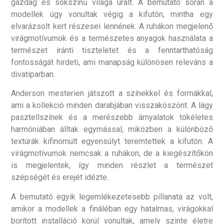
gazdag és sokszínű világa uralt. A bemutató során a
modellek úgy vonultak végig a kifutón, mintha egy
elvarázsolt kert részesei lennének. A ruhákon megjelenő
virágmotívumok és a természetes anyagok használata a
természet iránti tiszteletet és a fenntarthatóság
fontosságát hirdeti, ami manapság különösen releváns a
divatiparban.
Anderson mesterien játszott a színekkel és formákkal,
ami a kollekció minden darabjában visszaköszönt. A lágy
pasztellszínek és a merészebb árnyalatok tökéletes
harmóniában álltak egymással, miközben a különböző
textúrák kifinomult egyensúlyt teremtettek a kifutón. A
virágmotívumok nemcsak a ruhákon, de a kiegészítőkön
is megjelentek, így minden részlet a természet
szépségét és erejét idézte.
A bemutató egyik legemlékezetesebb pillanata az volt,
amikor a modellek a fináléban egy hatalmas, virágokkal
borított installáció körül vonultak, amely szinte életre