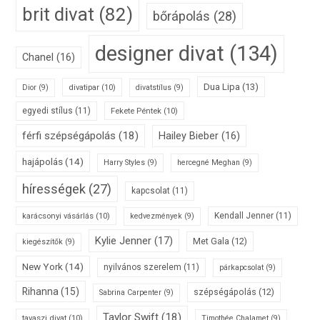
brit divat
(82)
bőrápolás
(28)
designer divat
(134)
Chanel
(16)
Dua Lipa
(13)
divatipar
(10)
Dior
(9)
divatstílus
(9)
egyedi stílus
(11)
Fekete Péntek
(10)
férfi szépségápolás
(18)
Hailey Bieber
(16)
hajápolás
(14)
Harry Styles
(9)
hercegné Meghan
(9)
hírességek
(27)
kapcsolat
(11)
karácsonyi vásárlás
(10)
Kendall Jenner
(11)
kedvezmények
(9)
Kylie Jenner
(17)
Met Gala
(12)
kiegészítők
(9)
New York
(14)
nyilvános szerelem
(11)
párkapcsolat
(9)
Rihanna
(15)
szépségápolás
(12)
Sabrina Carpenter
(9)
Taylor Swift
(18)
tavaszi divat
(10)
Timothée Chalamet
(9)