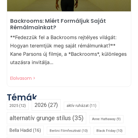
Backrooms: Miért Formáljuk Saját
Rémálmainkat?
**Fedezzük fel a Backrooms rejtélyes világát:
Hogyan teremtjük meg saját rémálmunkat?**
Kane Parsons új filmje, a *Backrooms*, különleges
utazásra invitálja...
Elolvasom >
Témák
2026
(27)
2025
(12)
aktív ruházat
(11)
alternatív grunge stílus
(35)
Anne Hathaway
(9)
Bella Hadid
(16)
Berlini Filmfesztivál
(10)
Black Friday
(10)