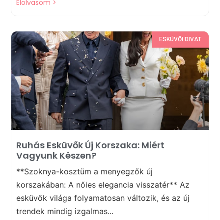
Elolvasom >
ESKÜVŐI DIVAT
Ruhás Esküvők Új Korszaka: Miért
Vagyunk Készen?
**Szoknya-kosztüm a menyegzők új
korszakában: A nőies elegancia visszatér** Az
esküvők világa folyamatosan változik, és az új
trendek mindig izgalmas...