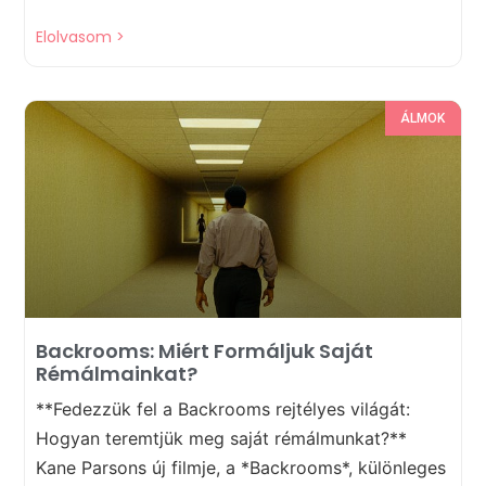
Elolvasom >
ÁLMOK
Backrooms: Miért Formáljuk Saját
Rémálmainkat?
**Fedezzük fel a Backrooms rejtélyes világát:
Hogyan teremtjük meg saját rémálmunkat?**
Kane Parsons új filmje, a *Backrooms*, különleges