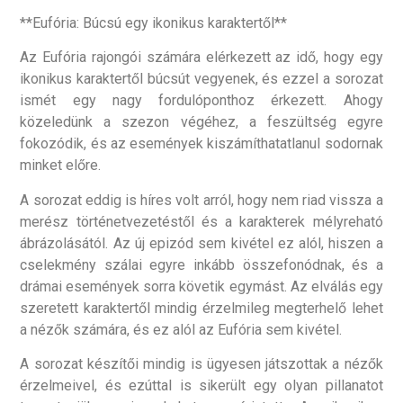
**Eufória: Búcsú egy ikonikus karaktertől**
Az Eufória rajongói számára elérkezett az idő, hogy egy
ikonikus karaktertől búcsút vegyenek, és ezzel a sorozat
ismét egy nagy fordulóponthoz érkezett. Ahogy
közeledünk a szezon végéhez, a feszültség egyre
fokozódik, és az események kiszámíthatatlanul sodornak
minket előre.
A sorozat eddig is híres volt arról, hogy nem riad vissza a
merész történetvezetéstől és a karakterek mélyreható
ábrázolásától. Az új epizód sem kivétel ez alól, hiszen a
cselekmény szálai egyre inkább összefonódnak, és a
drámai események sorra követik egymást. Az elválás egy
szeretett karaktertől mindig érzelmileg megterhelő lehet
a nézők számára, és ez alól az Eufória sem kivétel.
A sorozat készítői mindig is ügyesen játszottak a nézők
érzelmeivel, és ezúttal is sikerült egy olyan pillanatot