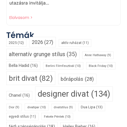
utazásra invitálja...
Elolvasom >
Témák
2026
(27)
2025
(12)
aktív ruházat
(11)
alternatív grunge stílus
(35)
Anne Hathaway
(9)
Bella Hadid
(16)
Berlini Filmfesztivál
(10)
Black Friday
(10)
brit divat
(82)
bőrápolás
(28)
designer divat
(134)
Chanel
(16)
Dua Lipa
(13)
divatipar
(10)
Dior
(9)
divatstílus
(9)
egyedi stílus
(11)
Fekete Péntek
(10)
férfi szépségápolás
(18)
Hailey Bieber
(16)