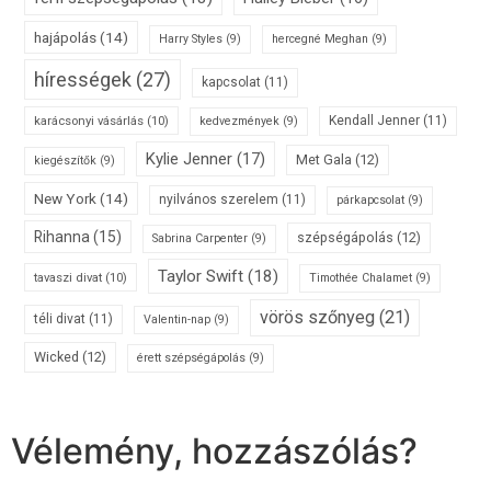
hajápolás
(14)
Harry Styles
(9)
hercegné Meghan
(9)
hírességek
(27)
kapcsolat
(11)
karácsonyi vásárlás
(10)
Kendall Jenner
(11)
kedvezmények
(9)
Kylie Jenner
(17)
Met Gala
(12)
kiegészítők
(9)
New York
(14)
nyilvános szerelem
(11)
párkapcsolat
(9)
Rihanna
(15)
szépségápolás
(12)
Sabrina Carpenter
(9)
Taylor Swift
(18)
tavaszi divat
(10)
Timothée Chalamet
(9)
vörös szőnyeg
(21)
téli divat
(11)
Valentin-nap
(9)
Wicked
(12)
érett szépségápolás
(9)
Vélemény, hozzászólás?