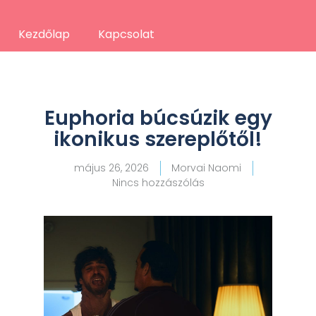
Kezdőlap
Kapcsolat
Euphoria búcsúzik egy
ikonikus szereplőtől!
május 26, 2026
Morvai Naomi
Nincs hozzászólás