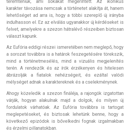
teremteniük, ami sokakat megérintett. Az ikonikus
karakter távozása nemcsak a történetet alakítja át, hanem
lehetőséget ad arra is, hogy a többi szereplő új irányba
indulhasson el. Ez az elválás ugyanakkor új kérdéseket is
felvet, amelyekre a szezon hátralévő részeiben biztosan
választ kapunk.
Az Eufória eddigi részei ismeretében nem meglepő, hogy
a sorozat továbbra is a határok feszegetésére törekszik,
mind a történetmesélés, mind a vizuális megjelenítés
terén. A rendezők és az írók érzékenyen és hitelesen
ábrázolják a fiatalok nehézségeit, és ezáltal valódi
mélységet adnak a karaktereknek és a cselekménynek.
Ahogy közeledik a szezon fináléja, a rajongók izgatottan
várják, hogyan alakulnak majd a dolgok, és milyen új
fordulatok várhatóak. Az Eufória továbbra is tartogat
meglepetéseket, és biztosak lehetünk benne, hogy a
következő epizódok is bővelkedni fognak izgalmakban
és érzelmi pillanatokban.