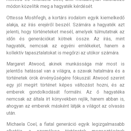
módon közelítik meg a hagyaték kérdését.
Ottessa Moshfegh, a kortárs irodalom egyik kiemelkedő
alakja, az írás erejéről beszél. Számára a hagyaték azt
jelenti, hogy történeteket mesél, amelyek túlmutatnak az
időn és generációkat kötnek össze. Az írás, mint
hagyaték, nemcsak az egyéni emlékeket, hanem a
kollektív tapasztalatokat is megőrzi az utókor számára.
Margaret Atwood, akinek munkássága már most is
jelentős hatással van a világra, a szavak hatalmára és a
történetek örök érvényűségére fókuszál. Atwood szerint
egy jól megírt történet képes változást hozni, és az
emberek gondolkodását formálni. Az ő hagyatéka
nemcsak az általa írt könyvekben rejlik, hanem abban is,
ahogyan az emberek másként látják a világot az olvasás
után.
Michaela Coel, a fiatal generáció egyik legizgalmasabb