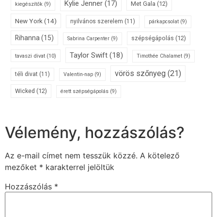
Kylie Jenner
(17)
Met Gala
(12)
kiegészítők
(9)
New York
(14)
nyilvános szerelem
(11)
párkapcsolat
(9)
Rihanna
(15)
szépségápolás
(12)
Sabrina Carpenter
(9)
Taylor Swift
(18)
tavaszi divat
(10)
Timothée Chalamet
(9)
vörös szőnyeg
(21)
téli divat
(11)
Valentin-nap
(9)
Wicked
(12)
érett szépségápolás
(9)
Vélemény, hozzászólás?
Az e-mail címet nem tesszük közzé.
A kötelező
mezőket
*
karakterrel jelöltük
Hozzászólás
*