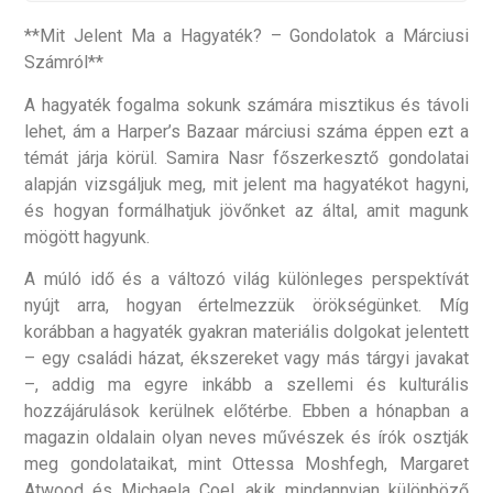
**Mit Jelent Ma a Hagyaték? – Gondolatok a Márciusi
Számról**
A hagyaték fogalma sokunk számára misztikus és távoli
lehet, ám a Harper’s Bazaar márciusi száma éppen ezt a
témát járja körül. Samira Nasr főszerkesztő gondolatai
alapján vizsgáljuk meg, mit jelent ma hagyatékot hagyni,
és hogyan formálhatjuk jövőnket az által, amit magunk
mögött hagyunk.
A múló idő és a változó világ különleges perspektívát
nyújt arra, hogyan értelmezzük örökségünket. Míg
korábban a hagyaték gyakran materiális dolgokat jelentett
– egy családi házat, ékszereket vagy más tárgyi javakat
–, addig ma egyre inkább a szellemi és kulturális
hozzájárulások kerülnek előtérbe. Ebben a hónapban a
magazin oldalain olyan neves művészek és írók osztják
meg gondolataikat, mint Ottessa Moshfegh, Margaret
Atwood és Michaela Coel, akik mindannyian különböző