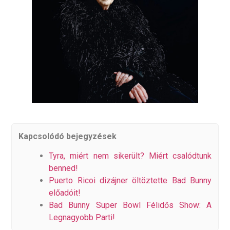
Kapcsolódó bejegyzések
Tyra, miért nem sikerült? Miért csalódtunk
benned!
Puerto Ricoi dizájner öltöztette Bad Bunny
előadóit!
Bad Bunny Super Bowl Félidős Show: A
Legnagyobb Parti!