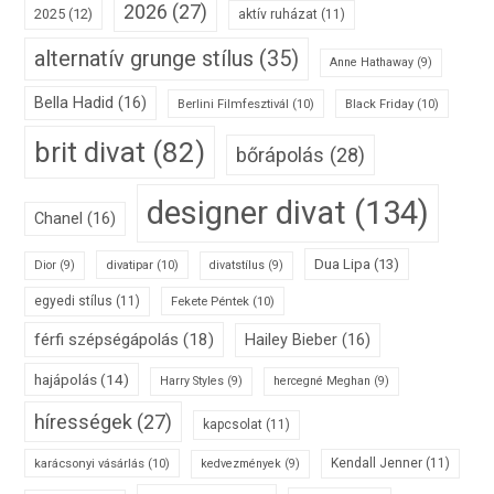
2026
(27)
2025
(12)
aktív ruházat
(11)
alternatív grunge stílus
(35)
Anne Hathaway
(9)
Bella Hadid
(16)
Berlini Filmfesztivál
(10)
Black Friday
(10)
brit divat
(82)
bőrápolás
(28)
designer divat
(134)
Chanel
(16)
Dua Lipa
(13)
divatipar
(10)
Dior
(9)
divatstílus
(9)
egyedi stílus
(11)
Fekete Péntek
(10)
férfi szépségápolás
(18)
Hailey Bieber
(16)
hajápolás
(14)
Harry Styles
(9)
hercegné Meghan
(9)
hírességek
(27)
kapcsolat
(11)
karácsonyi vásárlás
(10)
Kendall Jenner
(11)
kedvezmények
(9)