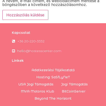
A nevem, e-mail címem, és weboldalcímem mentése a
böngészőben a következő hozzászólásomhoz.
Kapcsolat
+36 20-220-3332
hello@hostesscenter.com
Linkek
Adatkezelési Tájékoztató
Hosting: SaSfLyNeT
USA Jogi Támogatás
Jogi Támogatás
MVA Motoros Klub
BitCoinServer
Beyond The Horizont