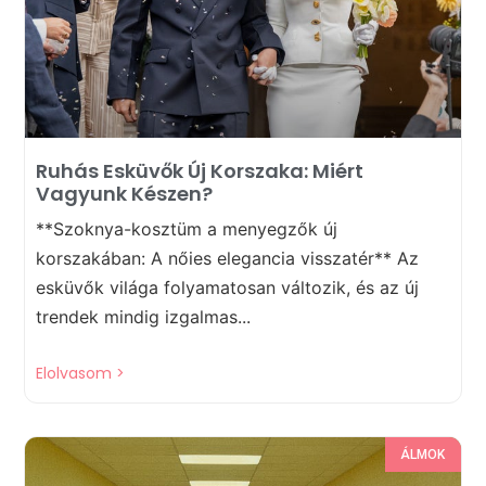
Ruhás Esküvők Új Korszaka: Miért
Vagyunk Készen?
**Szoknya-kosztüm a menyegzők új
korszakában: A nőies elegancia visszatér** Az
esküvők világa folyamatosan változik, és az új
trendek mindig izgalmas...
Elolvasom >
ÁLMOK