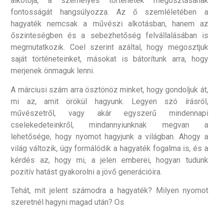
alkotója, a személyes történetek megosztásának
fontosságát hangsúlyozza. Az ő szemléletében a
hagyaték nemcsak a művészi alkotásban, hanem az
őszinteségben és a sebezhetőség felvállalásában is
megmutatkozik. Coel szerint azáltal, hogy megosztjuk
saját történeteinket, másokat is bátorítunk arra, hogy
merjenek önmaguk lenni.
A márciusi szám arra ösztönöz minket, hogy gondoljuk át,
mi az, amit örökül hagyunk. Legyen szó írásról,
művészetről, vagy akár egyszerű mindennapi
cselekedeteinkről, mindannyiunknak megvan a
lehetősége, hogy nyomot hagyjunk a világban. Ahogy a
világ változik, úgy formálódik a hagyaték fogalma is, és a
kérdés az, hogy mi, a jelen emberei, hogyan tudunk
pozitív hatást gyakorolni a jövő generációira.
Tehát, mit jelent számodra a hagyaték? Milyen nyomot
szeretnél hagyni magad után? Os