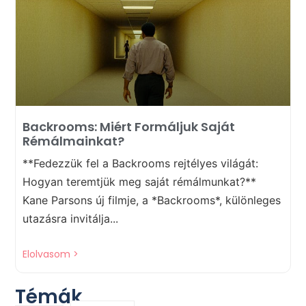
Backrooms: Miért Formáljuk Saját
Rémálmainkat?
**Fedezzük fel a Backrooms rejtélyes világát:
Hogyan teremtjük meg saját rémálmunkat?**
Kane Parsons új filmje, a *Backrooms*, különleges
utazásra invitálja...
Elolvasom >
Témák