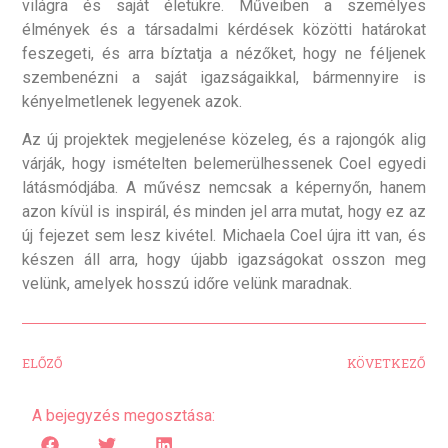
világra és saját életükre. Műveiben a személyes
élmények és a társadalmi kérdések közötti határokat
feszegeti, és arra bíztatja a nézőket, hogy ne féljenek
szembenézni a saját igazságaikkal, bármennyire is
kényelmetlenek legyenek azok.
Az új projektek megjelenése közeleg, és a rajongók alig
várják, hogy ismételten belemerülhessenek Coel egyedi
látásmódjába. A művész nemcsak a képernyőn, hanem
azon kívül is inspirál, és minden jel arra mutat, hogy ez az
új fejezet sem lesz kivétel. Michaela Coel újra itt van, és
készen áll arra, hogy újabb igazságokat osszon meg
velünk, amelyek hosszú időre velünk maradnak.
ELŐZŐ
KÖVETKEZŐ
A bejegyzés megosztása: