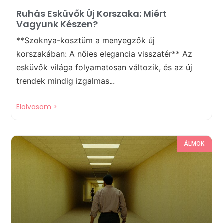
Ruhás Esküvők Új Korszaka: Miért
Vagyunk Készen?
**Szoknya-kosztüm a menyegzők új
korszakában: A nőies elegancia visszatér** Az
esküvők világa folyamatosan változik, és az új
trendek mindig izgalmas...
Elolvasom >
ÁLMOK