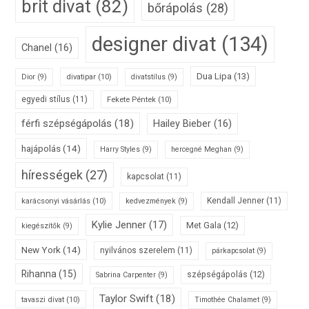
brit divat
(82)
bőrápolás
(28)
designer divat
(134)
Chanel
(16)
Dua Lipa
(13)
divatipar
(10)
Dior
(9)
divatstílus
(9)
egyedi stílus
(11)
Fekete Péntek
(10)
férfi szépségápolás
(18)
Hailey Bieber
(16)
hajápolás
(14)
Harry Styles
(9)
hercegné Meghan
(9)
hírességek
(27)
kapcsolat
(11)
karácsonyi vásárlás
(10)
Kendall Jenner
(11)
kedvezmények
(9)
Kylie Jenner
(17)
Met Gala
(12)
kiegészítők
(9)
New York
(14)
nyilvános szerelem
(11)
párkapcsolat
(9)
Rihanna
(15)
szépségápolás
(12)
Sabrina Carpenter
(9)
Taylor Swift
(18)
tavaszi divat
(10)
Timothée Chalamet
(9)