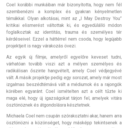
Coel korábbi munkáiban már bizonyította, hogy nem fél
szembenézni a komplex és gyakran kényelmetlen
témákkal. Olyan alkotásai, mint az „I May Destroy You”
kritikai elismerést váltottak ki, és egyedülálló módon
foglalkoztak az identitás, trauma és személyes tér
kérdéseivel. Ezzel a háttérrel nem csoda, hogy legújabb
projektjeit is nagy várakozás övezi.
Az egyik új filmje, amelyről egyelőre keveset tudni,
várhatóan tovább viszi azt a mélyen személyes és
radikálisan őszinte hangvételt, amely Coel védjegyévé
vált. A másik projektje pedig egy sorozat, amely már most
izgalmas beszédtémává vált a médiumok és a rajongók
körében egyaránt. Coel ismételten azt a célt tűzte ki
maga elé, hogy új igazságokat tárjon fel, amelyek vitára
ösztönöznek és átgondolásra késztetnek.
Michaela Coel nem csupán szórakoztatni akar, hanem arra
ösztönözni a közönséget, hogy másképp tekintsenek a