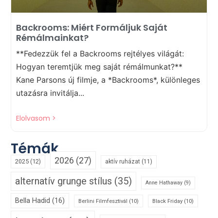
Backrooms: Miért Formáljuk Saját
Rémálmainkat?
**Fedezzük fel a Backrooms rejtélyes világát:
Hogyan teremtjük meg saját rémálmunkat?**
Kane Parsons új filmje, a *Backrooms*, különleges
utazásra invitálja...
Elolvasom >
Témák
2026
(27)
2025
(12)
aktív ruházat
(11)
alternatív grunge stílus
(35)
Anne Hathaway
(9)
Bella Hadid
(16)
Berlini Filmfesztivál
(10)
Black Friday
(10)