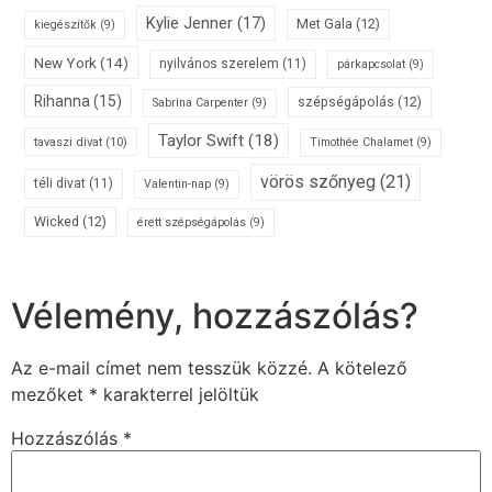
Kylie Jenner
(17)
Met Gala
(12)
kiegészítők
(9)
New York
(14)
nyilvános szerelem
(11)
párkapcsolat
(9)
Rihanna
(15)
szépségápolás
(12)
Sabrina Carpenter
(9)
Taylor Swift
(18)
tavaszi divat
(10)
Timothée Chalamet
(9)
vörös szőnyeg
(21)
téli divat
(11)
Valentin-nap
(9)
Wicked
(12)
érett szépségápolás
(9)
Vélemény, hozzászólás?
Az e-mail címet nem tesszük közzé.
A kötelező
mezőket
*
karakterrel jelöltük
Hozzászólás
*