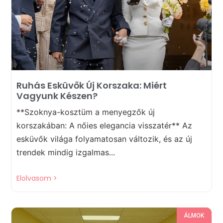
Ruhás Esküvők Új Korszaka: Miért
Vagyunk Készen?
**Szoknya-kosztüm a menyegzők új
korszakában: A nőies elegancia visszatér** Az
esküvők világa folyamatosan változik, és az új
trendek mindig izgalmas...
Elolvasom >
ÁLMOK