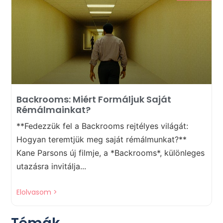
Backrooms: Miért Formáljuk Saját
Rémálmainkat?
**Fedezzük fel a Backrooms rejtélyes világát:
Hogyan teremtjük meg saját rémálmunkat?**
Kane Parsons új filmje, a *Backrooms*, különleges
utazásra invitálja...
Elolvasom >