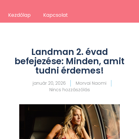
Kezdőlap
Kapcsolat
Landman 2. évad
befejezése: Minden, amit
tudni érdemes!
január 20, 2026
Morvai Naomi
Nincs hozzászólás