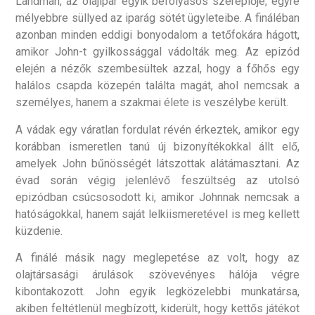
Landman, az olajipar egyik befolyásos szereplője, egyre
mélyebbre süllyed az iparág sötét ügyleteibe. A fináléban
azonban minden eddigi bonyodalom a tetőfokára hágott,
amikor John-t gyilkossággal vádolták meg. Az epizód
elején a nézők szembesültek azzal, hogy a főhős egy
halálos csapda közepén találta magát, ahol nemcsak a
személyes, hanem a szakmai élete is veszélybe került.
A vádak egy váratlan fordulat révén érkeztek, amikor egy
korábban ismeretlen tanú új bizonyítékokkal állt elő,
amelyek John bűnösségét látszottak alátámasztani. Az
évad során végig jelenlévő feszültség az utolsó
epizódban csúcsosodott ki, amikor Johnnak nemcsak a
hatóságokkal, hanem saját lelkiismeretével is meg kellett
küzdenie.
A finálé másik nagy meglepetése az volt, hogy az
olajtársasági árulások szövevényes hálója végre
kibontakozott. John egyik legközelebbi munkatársa,
akiben feltétlenül megbízott, kiderült, hogy kettős játékot