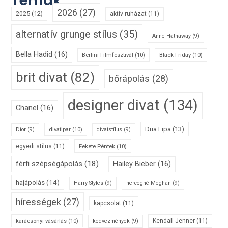
Témák
2026
(27)
2025
(12)
aktív ruházat
(11)
alternatív grunge stílus
(35)
Anne Hathaway
(9)
Bella Hadid
(16)
Berlini Filmfesztivál
(10)
Black Friday
(10)
brit divat
(82)
bőrápolás
(28)
designer divat
(134)
Chanel
(16)
Dua Lipa
(13)
divatipar
(10)
Dior
(9)
divatstílus
(9)
egyedi stílus
(11)
Fekete Péntek
(10)
férfi szépségápolás
(18)
Hailey Bieber
(16)
hajápolás
(14)
Harry Styles
(9)
hercegné Meghan
(9)
hírességek
(27)
kapcsolat
(11)
karácsonyi vásárlás
(10)
Kendall Jenner
(11)
kedvezmények
(9)