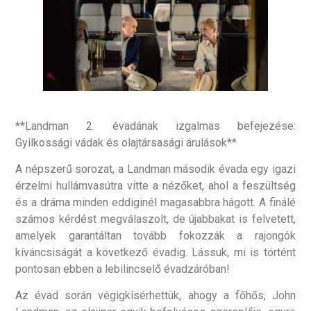
**Landman 2. évadának izgalmas befejezése:
Gyilkossági vádak és olajtársasági árulások**
A népszerű sorozat, a Landman második évada egy igazi
érzelmi hullámvasútra vitte a nézőket, ahol a feszültség
és a dráma minden eddiginél magasabbra hágott. A finálé
számos kérdést megválaszolt, de újabbakat is felvetett,
amelyek garantáltan tovább fokozzák a rajongók
kíváncsiságát a következő évadig. Lássuk, mi is történt
pontosan ebben a lebilincselő évadzáróban!
Az évad során végigkísérhettük, ahogy a főhős, John