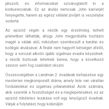
játszott, és információkat szivárogtatott ki a
konkurenciának. Ez az árulás nemcsak John karrierjét
fenyegette, hanem az egész vállalat jövőjét is veszélybe
sodorta.
Az epizód végén a nézők egy érzelmileg terhelt
jelenetben láthatták, ahogy John megpróbálta tisztázni
magát a vádak alól, miközben szembesült a barátai és
kollégái árulásával. A finálé nem hagyott kétséget afelől,
hogy a sorozat alkotói újabb izgalmas évadra készülnek:
a nézők biztosak lehetnek benne, hogy a következő
szezon sem fog csalódást okozni.
Összességében a Landman 2. évadának befejezése egy
mesterien megkomponált dráma, amely tele van váratlan
fordulatokkal és izgalmas pillanatokkal. Azok számára,
akik szeretik a feszültséget és a meglepetéseket, ez az
epizód tökéletes lezárása volt egy lenyűgöző évadnak.
Várjuk a folytatást, hogy kiderüljön