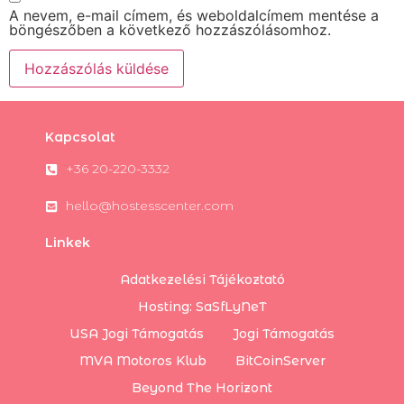
A nevem, e-mail címem, és weboldalcímem mentése a
böngészőben a következő hozzászólásomhoz.
Kapcsolat
+36 20-220-3332
hello@hostesscenter.com
Linkek
Adatkezelési Tájékoztató
Hosting: SaSfLyNeT
USA Jogi Támogatás
Jogi Támogatás
MVA Motoros Klub
BitCoinServer
Beyond The Horizont