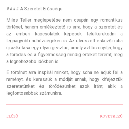
#### A Szeretet Erőssége
Miles Teller meglepetése nem csupán egy romantikus
történet, hanem emlékeztető is arra, hogy a szeretet és
az emberi kapcsolatok képesek felülkerekedni a
legnagyobb nehézségeken is. Az elveszett esküvői ruha
újraalkotása egy olyan gesztus, amely azt bizonyítja, hogy
a törődés és a figyelmesség mindig értéket teremt, még
a legnehezebb időkben is.
E történet arra inspirál minket, hogy soha ne adjuk fel a
reményt, és keressük a módját annak, hogy kifejezzük
szeretetünket és törődésünket azok iránt, akik a
legfontosabbak számunkra.
ELŐZŐ
KÖVETKEZŐ