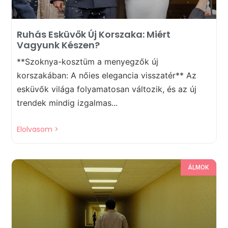
Ruhás Esküvők Új Korszaka: Miért
Vagyunk Készen?
**Szoknya-kosztüm a menyegzők új
korszakában: A nőies elegancia visszatér** Az
esküvők világa folyamatosan változik, és az új
trendek mindig izgalmas...
Elolvasom >
ÁLMOK