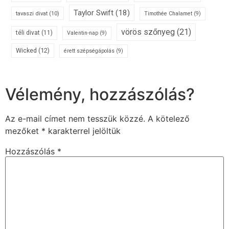
Taylor Swift
(18)
tavaszi divat
(10)
Timothée Chalamet
(9)
vörös szőnyeg
(21)
téli divat
(11)
Valentin-nap
(9)
Wicked
(12)
érett szépségápolás
(9)
Vélemény, hozzászólás?
Az e-mail címet nem tesszük közzé.
A kötelező
mezőket
*
karakterrel jelöltük
Hozzászólás
*