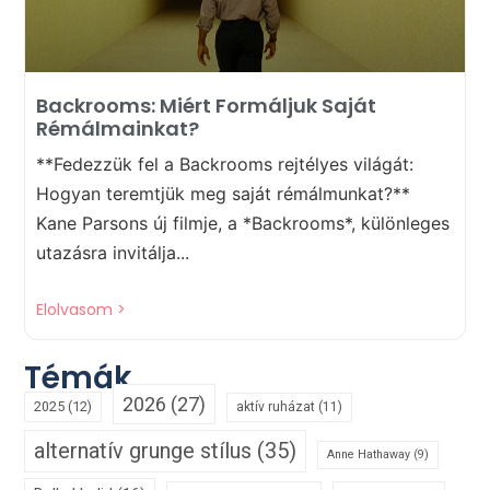
Backrooms: Miért Formáljuk Saját
Rémálmainkat?
**Fedezzük fel a Backrooms rejtélyes világát:
Hogyan teremtjük meg saját rémálmunkat?**
Kane Parsons új filmje, a *Backrooms*, különleges
utazásra invitálja...
Elolvasom >
Témák
2026
(27)
2025
(12)
aktív ruházat
(11)
alternatív grunge stílus
(35)
Anne Hathaway
(9)