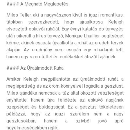
#### A Megható Meglepetés
Miles Teller, aki a nagyvásznon kívül is igazi romantikus,
titokban szervezkedett, hogy újraalkossa Keleigh
elvesztett esküvői ruháját. Egy évnyi kutatás és tervezés
után sikerült a híres tervező, Monique Lhuillier segítségét
kérnie, akinek csapata újraalkotta a ruhát az eredeti tervek
alapján. Az eredmény nem csupán egy ruhadarab lett,
hanem egy szeretettel és emlékekkel átszőtt ajándék.
#### Az Újraálmodott Ruha
Amikor Keleigh megpillantotta az újraálmodott ruhát, a
meglepettség és az öröm könnyeivel fogadta a gesztust.
Miles ajándéka nemcsak a tűz által okozott veszteséget
enyhítette, hanem újra felidézte az esküvő napjának
szépségét és boldogságát. Ez a gesztus tökéletesen
példázza, hogy az igazi szerelem nem a nagy
gesztusokban, hanem a szívből jövő apró
figyelmességekben rejlik.