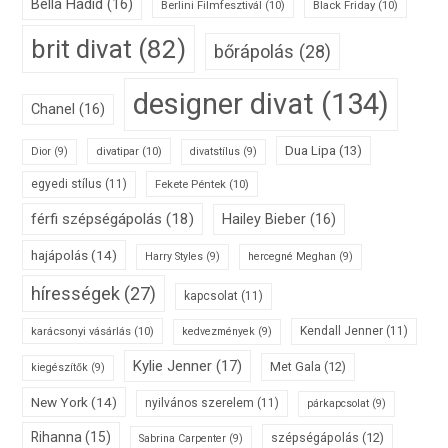
Bella Hadid
(16)
Berlini Filmfesztivál
(10)
Black Friday
(10)
brit divat
(82)
bőrápolás
(28)
designer divat
(134)
Chanel
(16)
Dua Lipa
(13)
divatipar
(10)
Dior
(9)
divatstílus
(9)
egyedi stílus
(11)
Fekete Péntek
(10)
férfi szépségápolás
(18)
Hailey Bieber
(16)
hajápolás
(14)
Harry Styles
(9)
hercegné Meghan
(9)
hírességek
(27)
kapcsolat
(11)
karácsonyi vásárlás
(10)
Kendall Jenner
(11)
kedvezmények
(9)
Kylie Jenner
(17)
Met Gala
(12)
kiegészítők
(9)
New York
(14)
nyilvános szerelem
(11)
párkapcsolat
(9)
Rihanna
(15)
szépségápolás
(12)
Sabrina Carpenter
(9)