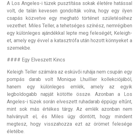
A Los Angeles-i tüzek pusztítása sokak életére hatással
volt, de talán kevesen gondolták volna, hogy egy ilyen
csapás közvetve egy megható történet születéséhez
vezethet. Miles Teller, a tehetséges színész, nemrégiben
egy különleges ajándékkal lepte meg feleségét, Keleigh-
et, amely egy évvel a katasztrófa után hozott könnyeket a
szemekbe.
#### Egy Elveszett Kincs
Keleigh Teller számára az esküvői ruhája nem csupán egy
pompás darab volt Monique Lhuillier kollekciójából,
hanem egy különleges emlék, amely az egyik
legboldogabb napját kötötte össze. Azonban a Los
Angeles-i tüzek során elveszett ruhadarab éppúgy eltűnt,
mint sok más értékes tárgy. Az emlék azonban nem
halványult el, és Miles úgy döntött, hogy mindent
megtesz, hogy visszahozza ezt az örömet felesége
életébe.