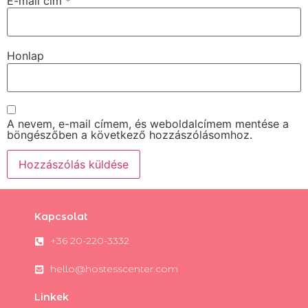
E-mail cím
*
Honlap
A nevem, e-mail címem, és weboldalcímem mentése a
böngészőben a következő hozzászólásomhoz.
Kapcsolat
+36 20-220-3332
hello@hostesscenter.com
Linkek