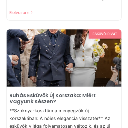
Elolvasom >
ESKÜVŐI DIVAT
Ruhás Esküvők Új Korszaka: Miért
Vagyunk Készen?
**Szoknya-kosztüm a menyegzők új
korszakában: A nőies elegancia visszatér** Az
esküvők világa folyamatosan változik, és az új