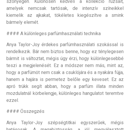
szőnyegen. Különösen kedveli a kollekció rúzsait,
amelyek nemcsak tartósak, de intenzív színeikkel
kiemelik az ajkakat, tökéletes kiegészítve a smink
bármely elemét.
#### A különleges parfümhasználati technika
Anya Taylor-Joy érdekes parfümhasználati szokással is
rendelkezik. Bár nem biztos benne, hogy ez ténylegesen
bármit is változtat, mégis úgy érzi, hogy különlegesebbé
teszi a megjelenését. Ez a módszer nem más, mint az,
hogy a parfümöt nem csak a csuklójára és a nyakára fújja,
hanem a hajára is permetez belőle egy keveset. Ez az
apró trükk segít abban, hogy a parfüm illata minden
mozdulatnál körbelengje, különleges hangulatot teremtve
ezzel.
#### Összegzés
Anya Taylor-Joy szépségtitkai egyszerűek, mégis
hatásosak. A magabiztosság, a jól megválasztott