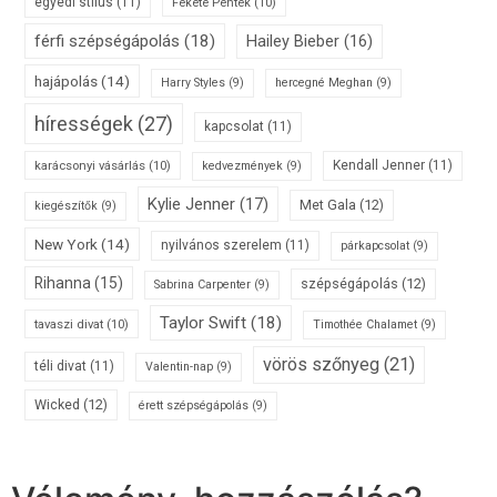
egyedi stílus
(11)
Fekete Péntek
(10)
férfi szépségápolás
(18)
Hailey Bieber
(16)
hajápolás
(14)
Harry Styles
(9)
hercegné Meghan
(9)
hírességek
(27)
kapcsolat
(11)
karácsonyi vásárlás
(10)
Kendall Jenner
(11)
kedvezmények
(9)
Kylie Jenner
(17)
Met Gala
(12)
kiegészítők
(9)
New York
(14)
nyilvános szerelem
(11)
párkapcsolat
(9)
Rihanna
(15)
szépségápolás
(12)
Sabrina Carpenter
(9)
Taylor Swift
(18)
tavaszi divat
(10)
Timothée Chalamet
(9)
vörös szőnyeg
(21)
téli divat
(11)
Valentin-nap
(9)
Wicked
(12)
érett szépségápolás
(9)