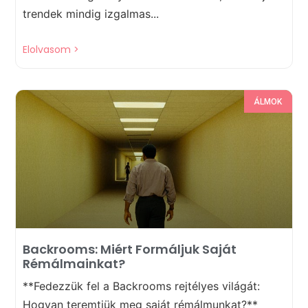
trendek mindig izgalmas...
Elolvasom >
ÁLMOK
Backrooms: Miért Formáljuk Saját
Rémálmainkat?
**Fedezzük fel a Backrooms rejtélyes világát:
Hogyan teremtjük meg saját rémálmunkat?**