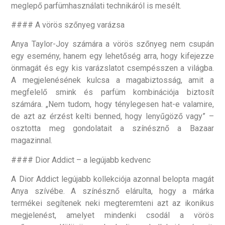
meglepő parfümhasználati technikáról is mesélt.
#### A vörös szőnyeg varázsa
Anya Taylor-Joy számára a vörös szőnyeg nem csupán
egy esemény, hanem egy lehetőség arra, hogy kifejezze
önmagát és egy kis varázslatot csempésszen a világba.
A megjelenésének kulcsa a magabiztosság, amit a
megfelelő smink és parfüm kombinációja biztosít
számára. „Nem tudom, hogy ténylegesen hat-e valamire,
de azt az érzést kelti benned, hogy lenyűgöző vagy” –
osztotta meg gondolatait a színésznő a Bazaar
magazinnal.
#### Dior Addict – a legújabb kedvenc
A Dior Addict legújabb kollekciója azonnal belopta magát
Anya szívébe. A színésznő elárulta, hogy a márka
termékei segítenek neki megteremteni azt az ikonikus
megjelenést, amelyet mindenki csodál a vörös