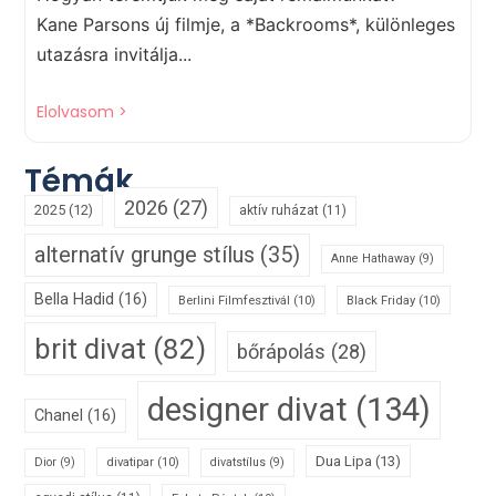
Kane Parsons új filmje, a *Backrooms*, különleges
utazásra invitálja...
Elolvasom >
Témák
2026
(27)
2025
(12)
aktív ruházat
(11)
alternatív grunge stílus
(35)
Anne Hathaway
(9)
Bella Hadid
(16)
Berlini Filmfesztivál
(10)
Black Friday
(10)
brit divat
(82)
bőrápolás
(28)
designer divat
(134)
Chanel
(16)
Dua Lipa
(13)
divatipar
(10)
Dior
(9)
divatstílus
(9)