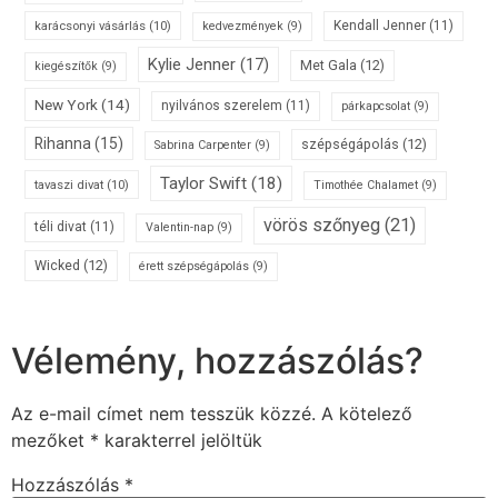
karácsonyi vásárlás
(10)
Kendall Jenner
(11)
kedvezmények
(9)
Kylie Jenner
(17)
Met Gala
(12)
kiegészítők
(9)
New York
(14)
nyilvános szerelem
(11)
párkapcsolat
(9)
Rihanna
(15)
szépségápolás
(12)
Sabrina Carpenter
(9)
Taylor Swift
(18)
tavaszi divat
(10)
Timothée Chalamet
(9)
vörös szőnyeg
(21)
téli divat
(11)
Valentin-nap
(9)
Wicked
(12)
érett szépségápolás
(9)
Vélemény, hozzászólás?
Az e-mail címet nem tesszük közzé.
A kötelező
mezőket
*
karakterrel jelöltük
Hozzászólás
*