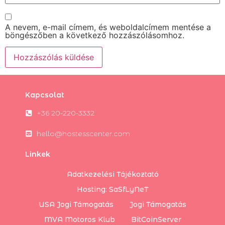
A nevem, e-mail címem, és weboldalcímem mentése a
böngészőben a következő hozzászólásomhoz.
Kapcsolat
+36 20-220-3332
hello@hostesscenter.com
Linkek
Adatkezelési Tájékoztató
Hosting: SaSfLyNeT
USA Jogi Támogatás
Jogi Támogatás
MVA Motoros Klub
BitCoinServer