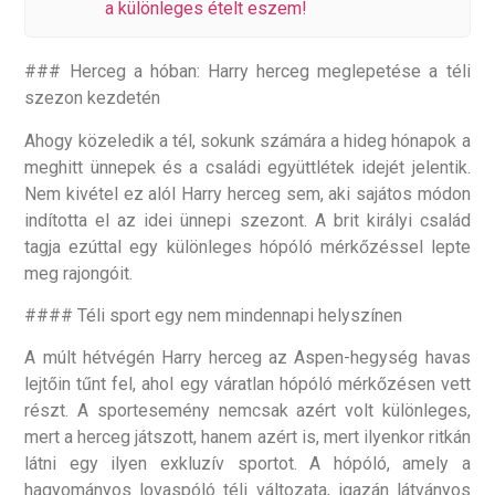
a különleges ételt eszem!
### Herceg a hóban: Harry herceg meglepetése a téli
szezon kezdetén
Ahogy közeledik a tél, sokunk számára a hideg hónapok a
meghitt ünnepek és a családi együttlétek idejét jelentik.
Nem kivétel ez alól Harry herceg sem, aki sajátos módon
indította el az idei ünnepi szezont. A brit királyi család
tagja ezúttal egy különleges hópóló mérkőzéssel lepte
meg rajongóit.
#### Téli sport egy nem mindennapi helyszínen
A múlt hétvégén Harry herceg az Aspen-hegység havas
lejtőin tűnt fel, ahol egy váratlan hópóló mérkőzésen vett
részt. A sportesemény nemcsak azért volt különleges,
mert a herceg játszott, hanem azért is, mert ilyenkor ritkán
látni egy ilyen exkluzív sportot. A hópóló, amely a
hagyományos lovaspóló téli változata, igazán látványos