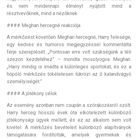
és nem mindennapi élményt nyújtott mind a
résztvevőknek, mind a nézőknek.
#### Meghan hercegné reakciója
A mérkőzést követően Meghan hercegné, Harry felesége,
egy kedves és humoros megjegyzéssel kommentálta
férje szereplését. „Pontosan erre volt szükségünk a téli
szezon kezdetéhez” – mondta mosolyogva Meghan.
„Harry mindig is imádta a különleges sportokat, és ez a
hópóló mérkőzés tökéletesen tükrözi az ő kalandvágyó
személyiségét.”
#### A jótékony célok
Az esemény azonban nem csupán a szórakozásról szólt.
Harry herceg hosszú évek óta elkötelezett különböző
jótékonysági ügyek mellett, és ez az alkalom sem volt
kivétel. A mérkőzés bevételeit különböző alapítványok
támogatására fordították, amelyek gyermekek és