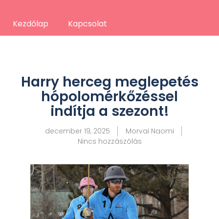
Kezdőlap
Kapcsolat
Harry herceg meglepetés
hópolomérkőzéssel
indítja a szezont!
december 19, 2025
Morvai Naomi
Nincs hozzászólás