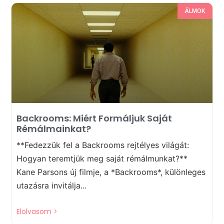
ÁLMOK
Backrooms: Miért Formáljuk Saját
Rémálmainkat?
**Fedezzük fel a Backrooms rejtélyes világát:
Hogyan teremtjük meg saját rémálmunkat?**
Kane Parsons új filmje, a *Backrooms*, különleges
utazásra invitálja...
Elolvasom >