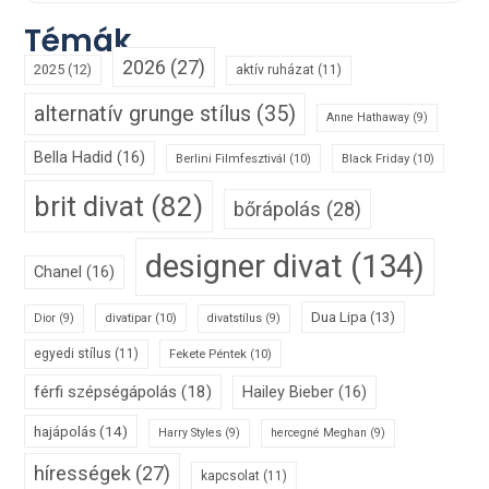
Témák
2026
(27)
2025
(12)
aktív ruházat
(11)
alternatív grunge stílus
(35)
Anne Hathaway
(9)
Bella Hadid
(16)
Berlini Filmfesztivál
(10)
Black Friday
(10)
brit divat
(82)
bőrápolás
(28)
designer divat
(134)
Chanel
(16)
Dua Lipa
(13)
divatipar
(10)
Dior
(9)
divatstílus
(9)
egyedi stílus
(11)
Fekete Péntek
(10)
férfi szépségápolás
(18)
Hailey Bieber
(16)
hajápolás
(14)
Harry Styles
(9)
hercegné Meghan
(9)
hírességek
(27)
kapcsolat
(11)