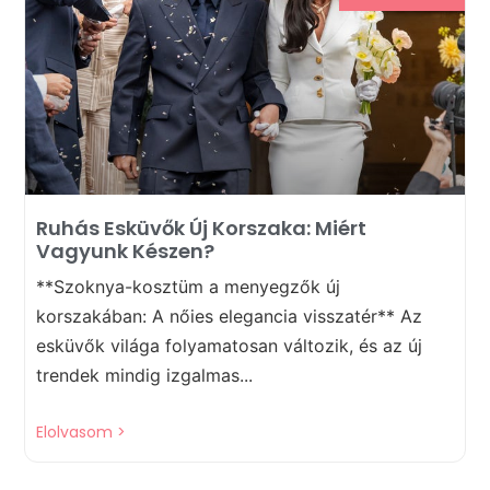
Ruhás Esküvők Új Korszaka: Miért
Vagyunk Készen?
**Szoknya-kosztüm a menyegzők új
korszakában: A nőies elegancia visszatér** Az
esküvők világa folyamatosan változik, és az új
trendek mindig izgalmas...
Elolvasom >