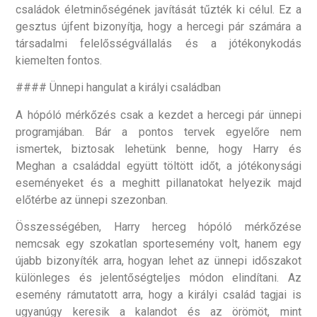
családok életminőségének javítását tűzték ki célul. Ez a
gesztus újfent bizonyítja, hogy a hercegi pár számára a
társadalmi felelősségvállalás és a jótékonykodás
kiemelten fontos.
#### Ünnepi hangulat a királyi családban
A hópóló mérkőzés csak a kezdet a hercegi pár ünnepi
programjában. Bár a pontos tervek egyelőre nem
ismertek, biztosak lehetünk benne, hogy Harry és
Meghan a családdal együtt töltött időt, a jótékonysági
eseményeket és a meghitt pillanatokat helyezik majd
előtérbe az ünnepi szezonban.
Összességében, Harry herceg hópóló mérkőzése
nemcsak egy szokatlan sportesemény volt, hanem egy
újabb bizonyíték arra, hogyan lehet az ünnepi időszakot
különleges és jelentőségteljes módon elindítani. Az
esemény rámutatott arra, hogy a királyi család tagjai is
ugyanúgy keresik a kalandot és az örömöt, mint