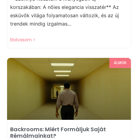
korszakában: A nőies elegancia visszatér** Az
esküvők világa folyamatosan változik, és az új
trendek mindig izgalmas...
Elolvasom >
ÁLMOK
Backrooms: Miért Formáljuk Saját
Rémálmainkat?