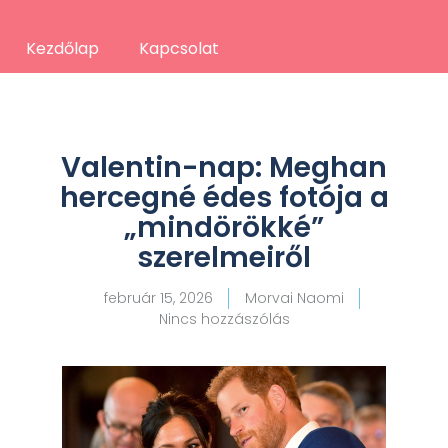
Kezdőlap
Kapcsolat
Valentin-nap: Meghan
hercegné édes fotója a
„mindörökké”
szerelmeiről
február 15, 2026
Morvai Naomi
Nincs hozzászólás