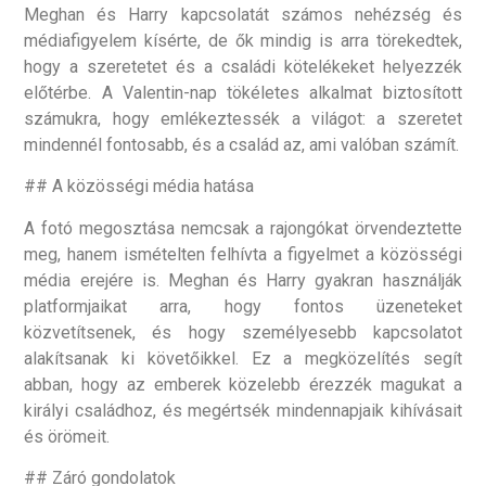
Meghan és Harry kapcsolatát számos nehézség és
médiafigyelem kísérte, de ők mindig is arra törekedtek,
hogy a szeretetet és a családi kötelékeket helyezzék
előtérbe. A Valentin-nap tökéletes alkalmat biztosított
számukra, hogy emlékeztessék a világot: a szeretet
mindennél fontosabb, és a család az, ami valóban számít.
## A közösségi média hatása
A fotó megosztása nemcsak a rajongókat örvendeztette
meg, hanem ismételten felhívta a figyelmet a közösségi
média erejére is. Meghan és Harry gyakran használják
platformjaikat arra, hogy fontos üzeneteket
közvetítsenek, és hogy személyesebb kapcsolatot
alakítsanak ki követőikkel. Ez a megközelítés segít
abban, hogy az emberek közelebb érezzék magukat a
királyi családhoz, és megértsék mindennapjaik kihívásait
és örömeit.
## Záró gondolatok