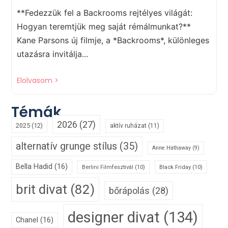
**Fedezzük fel a Backrooms rejtélyes világát:
Hogyan teremtjük meg saját rémálmunkat?**
Kane Parsons új filmje, a *Backrooms*, különleges
utazásra invitálja...
Elolvasom >
Témák
2026
(27)
2025
(12)
aktív ruházat
(11)
alternatív grunge stílus
(35)
Anne Hathaway
(9)
Bella Hadid
(16)
Berlini Filmfesztivál
(10)
Black Friday
(10)
brit divat
(82)
bőrápolás
(28)
designer divat
(134)
Chanel
(16)