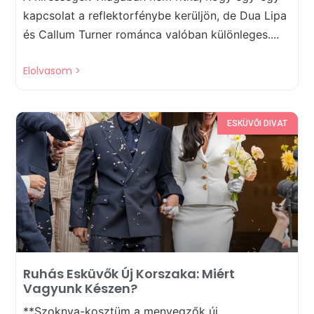
kapcsolat a reflektorfénybe kerüljön, de Dua Lipa
és Callum Turner románca valóban különleges....
Elolvasom >
ESKÜVŐI DIVAT
Ruhás Esküvők Új Korszaka: Miért
Vagyunk Készen?
**Szoknya-kosztüm a menyegzők új