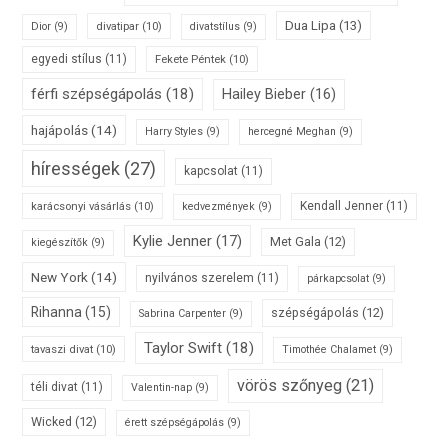
Dua Lipa
(13)
divatipar
(10)
Dior
(9)
divatstílus
(9)
egyedi stílus
(11)
Fekete Péntek
(10)
férfi szépségápolás
(18)
Hailey Bieber
(16)
hajápolás
(14)
Harry Styles
(9)
hercegné Meghan
(9)
hírességek
(27)
kapcsolat
(11)
karácsonyi vásárlás
(10)
Kendall Jenner
(11)
kedvezmények
(9)
Kylie Jenner
(17)
Met Gala
(12)
kiegészítők
(9)
New York
(14)
nyilvános szerelem
(11)
párkapcsolat
(9)
Rihanna
(15)
szépségápolás
(12)
Sabrina Carpenter
(9)
Taylor Swift
(18)
tavaszi divat
(10)
Timothée Chalamet
(9)
vörös szőnyeg
(21)
téli divat
(11)
Valentin-nap
(9)
Wicked
(12)
érett szépségápolás
(9)