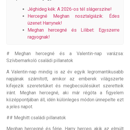
Jéghideg kék: A 2026-os tél slágerszíne!
Hercegné Meghan nosztalgiázik: Édes
üzenet Harrynek!
Meghan hercegné és Lilibet: Egyszerre
ragyognak!
# Meghan hercegné és a Valentin-nap varázsa:
Szívbemarkoló családi pillanatok
A Valentin-nap mindig is az év egyik legromantikusabb
napjának számított, amikor az emberek világszerte
kifejezik szeretetüket és megbecsülésüket szeretteik
iránt. Meghan hercegné, aki már régóta a figyelem
középpontjában áll, idén különleges módon ünnepelte ezt
a jeles napot.
## Meghitt családi pillanatok
Meghan hercegné és férje, Harry herceg, akik az elmúlt