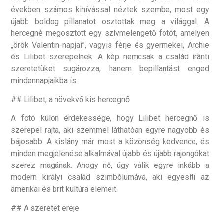
években számos kihívással néztek szembe, most egy
újabb boldog pillanatot osztottak meg a világgal. A
hercegné megosztott egy szívmelengető fotót, amelyen
„örök Valentin-napjai”, vagyis férje és gyermekei, Archie
és Lilibet szerepelnek. A kép nemcsak a család iránti
szeretetüket sugározza, hanem bepillantást enged
mindennapjaikba is.
## Lilibet, a növekvő kis hercegnő
A fotó külön érdekessége, hogy Lilibet hercegnő is
szerepel rajta, aki szemmel láthatóan egyre nagyobb és
bájosabb. A kislány már most a közönség kedvence, és
minden megjelenése alkalmával újabb és újabb rajongókat
szerez magának. Ahogy nő, úgy válik egyre inkább a
modern királyi család szimbólumává, aki egyesíti az
amerikai és brit kultúra elemeit.
## A szeretet ereje