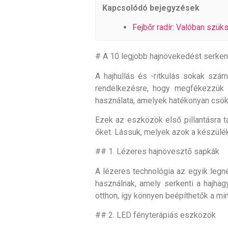
Kapcsolódó bejegyzések
Fejbőr radír: Valóban szük
# A 10 legjobb hajnövekedést serkent
A hajhullás és -ritkulás sokak szá
rendelkezésre, hogy megfékezzük 
használata, amelyek hatékonyan csökk
Ezek az eszközök első pillantásra t
őket. Lássuk, melyek azok a készülék
## 1. Lézeres hajnövesztő sapkák
A lézeres technológia az egyik legn
használnak, amely serkenti a hajha
otthon, így könnyen beépíthetők a min
## 2. LED fényterápiás eszközök