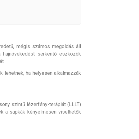
 eredetű, mégis számos megoldás áll
a hajnövekedést serkentő eszközök
ét.
ek lehetnek, ha helyesen alkalmazzák
ony szintű lézerfény-terápiát (LLLT)
zek a sapkák kényelmesen viselhetők