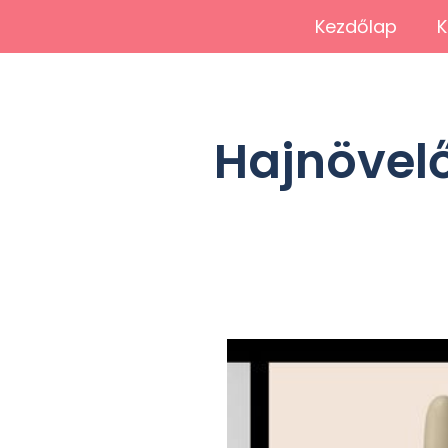
Kezdőlap
K
Hajnövelő