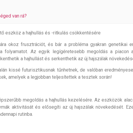
séged van rá?
ő eszköz a hajhullás és -ritkulás csökkentésére
mára okoz frusztrációt, és bár a probléma gyakran genetikai
a folyamatot. Az egyik legígéretesebb megoldás a piacon 
enthetik a hajhullást és serkenthetik az új hajszálak növekedés
alán kissé futurisztikusnak tűnhetnek, de valóban eredményes
ek, amelyek a legjobban teljesítettek a tesztek során!
épszerűbb megoldás a hajhullás kezelésére. Az eszközök alacs
gymák aktivitását és elősegíti az új hajszálak növekedését. E
dennapi rutinba.