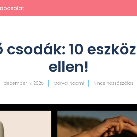
apcsolat
 csodák: 10 eszköz 
ellen!
december 17, 2025
Morvai Naomi
Nincs hozzászólás