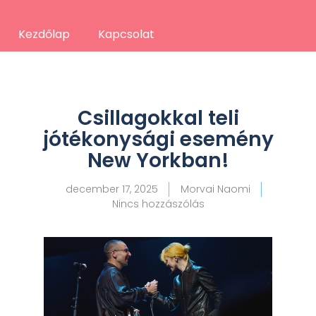
Kezdőlap
Kapcsolat
Csillagokkal teli
jótékonysági esemény
New Yorkban!
december 17, 2025
Morvai Naomi
Nincs hozzászólás