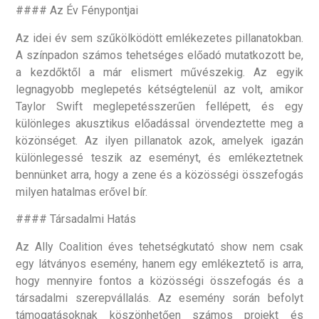
#### Az Év Fénypontjai
Az idei év sem szűkölködött emlékezetes pillanatokban.
A színpadon számos tehetséges előadó mutatkozott be,
a kezdőktől a már elismert művészekig. Az egyik
legnagyobb meglepetés kétségtelenül az volt, amikor
Taylor Swift meglepetésszerűen fellépett, és egy
különleges akusztikus előadással örvendeztette meg a
közönséget. Az ilyen pillanatok azok, amelyek igazán
különlegessé teszik az eseményt, és emlékeztetnek
bennünket arra, hogy a zene és a közösségi összefogás
milyen hatalmas erővel bír.
#### Társadalmi Hatás
Az Ally Coalition éves tehetségkutató show nem csak
egy látványos esemény, hanem egy emlékeztető is arra,
hogy mennyire fontos a közösségi összefogás és a
társadalmi szerepvállalás. Az esemény során befolyt
támogatásoknak köszönhetően számos projekt és