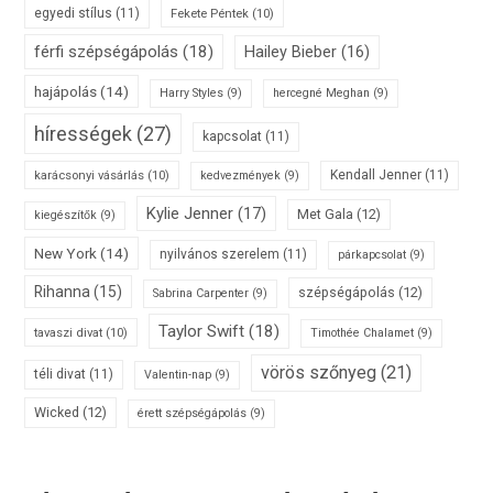
egyedi stílus
(11)
Fekete Péntek
(10)
férfi szépségápolás
(18)
Hailey Bieber
(16)
hajápolás
(14)
Harry Styles
(9)
hercegné Meghan
(9)
hírességek
(27)
kapcsolat
(11)
karácsonyi vásárlás
(10)
Kendall Jenner
(11)
kedvezmények
(9)
Kylie Jenner
(17)
Met Gala
(12)
kiegészítők
(9)
New York
(14)
nyilvános szerelem
(11)
párkapcsolat
(9)
Rihanna
(15)
szépségápolás
(12)
Sabrina Carpenter
(9)
Taylor Swift
(18)
tavaszi divat
(10)
Timothée Chalamet
(9)
vörös szőnyeg
(21)
téli divat
(11)
Valentin-nap
(9)
Wicked
(12)
érett szépségápolás
(9)