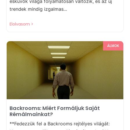
esküvők világa folyamatosan változik, és az új
trendek mindig izgalmas...
Elolvasom >
ÁLMOK
Backrooms: Miért Formáljuk Saját
Rémálmainkat?
**Fedezzük fel a Backrooms rejtélyes világát: