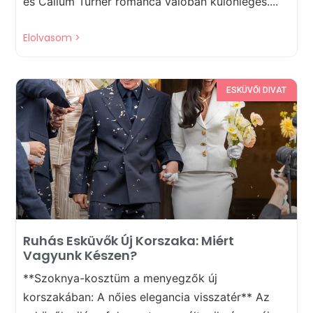
és Callum Turner románca valóban különleges....
Elolvasom >
ESKÜVŐI DIVAT
Ruhás Esküvők Új Korszaka: Miért
Vagyunk Készen?
**Szoknya-kosztüm a menyegzők új
korszakában: A nőies elegancia visszatér** Az