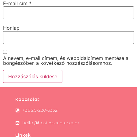
E-mail cím
*
Honlap
A nevem, e-mail címem, és weboldalcímem mentése a
böngészőben a következő hozzászólásomhoz.
Kapcsolat
+36 20-220-3332
hello@hostesscenter.com
Linkek