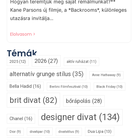
Hogyan teremtjük meg saját rémálmunkat?**
Kane Parsons új filmje, a *Backrooms*, különleges
utazásra invitálja...
Elolvasom >
Témák
2026
(27)
2025
(12)
aktív ruházat
(11)
alternatív grunge stílus
(35)
Anne Hathaway
(9)
Bella Hadid
(16)
Berlini Filmfesztivál
(10)
Black Friday
(10)
brit divat
(82)
bőrápolás
(28)
designer divat
(134)
Chanel
(16)
Dua Lipa
(13)
divatipar
(10)
Dior
(9)
divatstílus
(9)