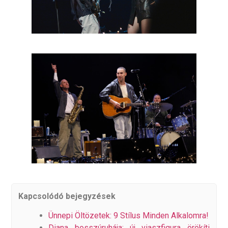
Kapcsolódó bejegyzések
Ünnepi Öltözetek: 9 Stílus Minden Alkalomra!
Diana bosszúruhája: új viaszfigura örökíti