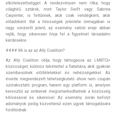
elkötelezettséggel. A rendezvényen nem ritka, hogy
világhírű sztárok, mint Taylor Swift vagy Sabrina
Carpenter, is feltűnnek, akár csak vendégként, akár
előadóként. Bár a hírességek jelenléte önmagában is
nagy vonzerőt jelent, az esemény valódi ereje abban
rejlik, hogy sikeresen hívja fel a figyelmet társadalmi
kérdésekre.
#### Mi is az az Ally Coalition?
Az Ally Coalition célja, hogy támogassa az LMBTQ+
közösséget, különös tekintettel a fiatalokra, akik gyakran
szembesülnek előítéletekkel és nehézségekkel. Az
évente megrendezett tehetségkutató show nem csupán
szórakoztató program, hanem egy platform is, amelyen
keresztül az emberek megismerkedhetnek a közösség
kihívásaival és sikereivel. Az esemény során befolyt
adományok pedig közvetlenül ezen ügyek támogatására
fordítódnak.