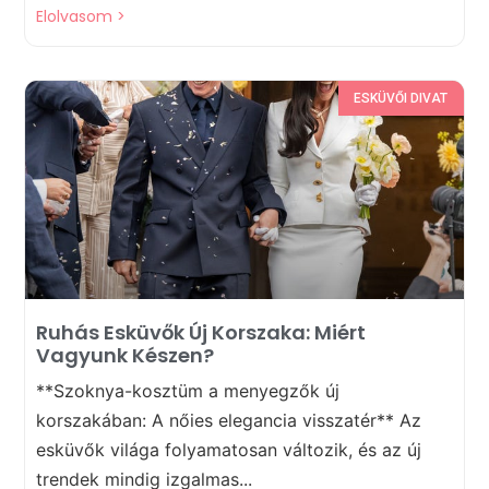
Elolvasom >
ESKÜVŐI DIVAT
Ruhás Esküvők Új Korszaka: Miért
Vagyunk Készen?
**Szoknya-kosztüm a menyegzők új
korszakában: A nőies elegancia visszatér** Az
esküvők világa folyamatosan változik, és az új
trendek mindig izgalmas...