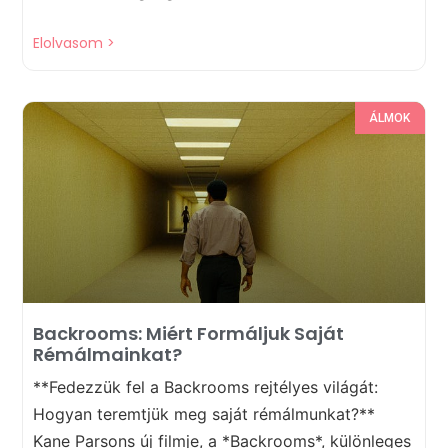
Elolvasom >
ÁLMOK
Backrooms: Miért Formáljuk Saját
Rémálmainkat?
**Fedezzük fel a Backrooms rejtélyes világát:
Hogyan teremtjük meg saját rémálmunkat?**
Kane Parsons új filmje, a *Backrooms*, különleges