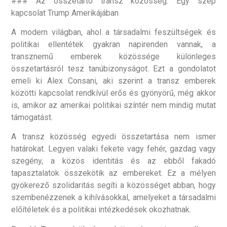
### Az összetartó transz közösség: Egy szép
kapcsolat Trump Amerikájában
A modern világban, ahol a társadalmi feszültségek és
politikai ellentétek gyakran napirenden vannak, a
transznemű emberek közössége különleges
összetartásról tesz tanúbizonyságot. Ezt a gondolatot
emeli ki Alex Consani, aki szerint a transz emberek
közötti kapcsolat rendkívül erős és gyönyörű, még akkor
is, amikor az amerikai politikai színtér nem mindig mutat
támogatást.
A transz közösség egyedi összetartása nem ismer
határokat. Legyen valaki fekete vagy fehér, gazdag vagy
szegény, a közös identitás és az ebből fakadó
tapasztalatok összekötik az embereket. Ez a mélyen
gyökerező szolidaritás segíti a közösséget abban, hogy
szembenézzenek a kihívásokkal, amelyeket a társadalmi
előítéletek és a politikai intézkedések okozhatnak.