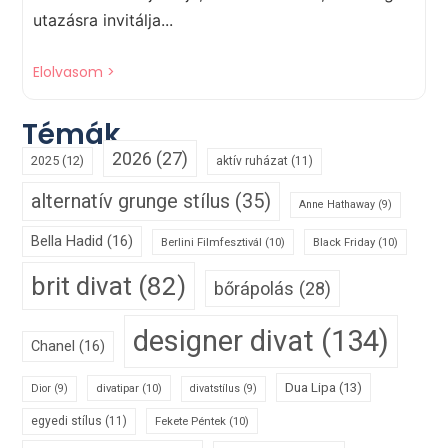
utazásra invitálja...
Elolvasom >
Témák
2026
(27)
2025
(12)
aktív ruházat
(11)
alternatív grunge stílus
(35)
Anne Hathaway
(9)
Bella Hadid
(16)
Berlini Filmfesztivál
(10)
Black Friday
(10)
brit divat
(82)
bőrápolás
(28)
designer divat
(134)
Chanel
(16)
Dua Lipa
(13)
divatipar
(10)
Dior
(9)
divatstílus
(9)
egyedi stílus
(11)
Fekete Péntek
(10)