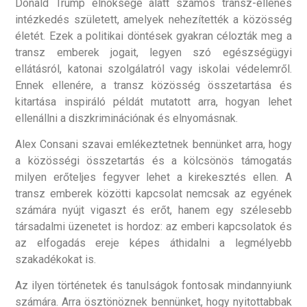
Donald Trump elnöksége alatt számos transz-ellenes
intézkedés született, amelyek nehezítették a közösség
életét. Ezek a politikai döntések gyakran célozták meg a
transz emberek jogait, legyen szó egészségügyi
ellátásról, katonai szolgálatról vagy iskolai védelemről.
Ennek ellenére, a transz közösség összetartása és
kitartása inspiráló példát mutatott arra, hogyan lehet
ellenállni a diszkriminációnak és elnyomásnak.
Alex Consani szavai emlékeztetnek bennünket arra, hogy
a közösségi összetartás és a kölcsönös támogatás
milyen erőteljes fegyver lehet a kirekesztés ellen. A
transz emberek közötti kapcsolat nemcsak az egyének
számára nyújt vigaszt és erőt, hanem egy szélesebb
társadalmi üzenetet is hordoz: az emberi kapcsolatok és
az elfogadás ereje képes áthidalni a legmélyebb
szakadékokat is.
Az ilyen történetek és tanulságok fontosak mindannyiunk
számára. Arra ösztönöznek bennünket, hogy nyitottabbak