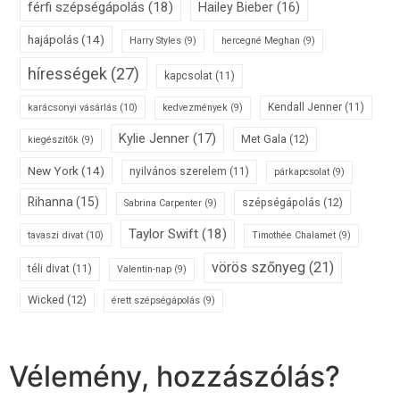
férfi szépségápolás
(18)
Hailey Bieber
(16)
hajápolás
(14)
Harry Styles
(9)
hercegné Meghan
(9)
hírességek
(27)
kapcsolat
(11)
karácsonyi vásárlás
(10)
Kendall Jenner
(11)
kedvezmények
(9)
Kylie Jenner
(17)
Met Gala
(12)
kiegészítők
(9)
New York
(14)
nyilvános szerelem
(11)
párkapcsolat
(9)
Rihanna
(15)
szépségápolás
(12)
Sabrina Carpenter
(9)
Taylor Swift
(18)
tavaszi divat
(10)
Timothée Chalamet
(9)
vörös szőnyeg
(21)
téli divat
(11)
Valentin-nap
(9)
Wicked
(12)
érett szépségápolás
(9)
Vélemény, hozzászólás?