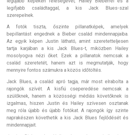
legújabb képeken feleségével, Hailey Bieberrel és a
legifjabb családtaggal, a kis Jack Blues-szal
szerepelnek.
A fotók tiszta, őszinte pillanatképek, amelyek
bepillantást engednek a Bieber család mindennapjaiba.
Az egyik képen Justin látható, amint szeretetteljesen
tartja karjában a kis Jack Blues-t, miközben Hailey
mosolyogva nézi őket. Ezek a pillanatok nemcsak a
család szeretetét, hanem azt is megmutatják, hogy
mennyire fontos számukra a közös időtöltés.
Jack Blues, a család apró tagja, már most elrabolta a
rajongók szívét. A kisfiú cseperedése nemcsak a
szülőknek, hanem a közösségi médiás követőknek is
izgalmas, hiszen Justin és Hailey szívesen osztanak
meg róla újabb és újabb fotókat. A rajongók így szinte
naprakészen követhetik a kis Jack Blues fejlődését és
mindennapjait.