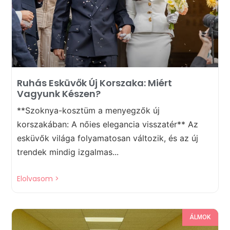
Ruhás Esküvők Új Korszaka: Miért
Vagyunk Készen?
**Szoknya-kosztüm a menyegzők új
korszakában: A nőies elegancia visszatér** Az
esküvők világa folyamatosan változik, és az új
trendek mindig izgalmas...
Elolvasom >
ÁLMOK