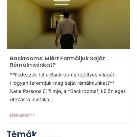
Backrooms: Miért Formáljuk Saját
Rémálmainkat?
**Fedezzük fel a Backrooms rejtélyes világát:
Hogyan teremtjük meg saját rémálmunkat?**
Kane Parsons új filmje, a *Backrooms*, különleges
utazásra invitálja...
Elolvasom >
Témák