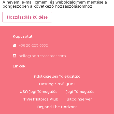
A nevem, e-mail címem, és weboldalcímem mentése a
böngészőben a következő hozzászólásomhoz.
Kapcsolat
+36 20-220-3332
hello@hostesscenter.com
Linkek
Adatkezelési Tájékoztató
Hosting: SaSfLyNeT
USA Jogi Támogatás
Jogi Támogatás
MVA Motoros Klub
BitCoinServer
Beyond The Horizont