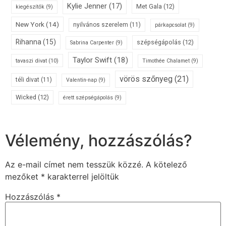
Kylie Jenner
(17)
Met Gala
(12)
kiegészítők
(9)
New York
(14)
nyilvános szerelem
(11)
párkapcsolat
(9)
Rihanna
(15)
szépségápolás
(12)
Sabrina Carpenter
(9)
Taylor Swift
(18)
tavaszi divat
(10)
Timothée Chalamet
(9)
vörös szőnyeg
(21)
téli divat
(11)
Valentin-nap
(9)
Wicked
(12)
érett szépségápolás
(9)
Vélemény, hozzászólás?
Az e-mail címet nem tesszük közzé.
A kötelező
mezőket
*
karakterrel jelöltük
Hozzászólás
*