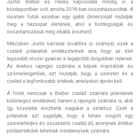
Justin Bieber és Hailey kapcsolata mindig is a
középpontban volt, amióta 2018-ban összeházasodtak. A
mostani fotók azonban egy újabb dimenzióját mutatják
meg a házaspár életének, ahol a boldogságuk és
összetartozásuk még inkább érezhető.
Miközben Justin karrierje továbbra is szárnyal, ezek a
családi pillanatok emlékeztetnek arra, hogy az élet
legszebb részei gyakran a legapróbb dolgokban rejlenek.
Az énekes rajongói számára a képek inspirálóak és
szívmelengetőek; azt mutatják, hogy a szeretet és a
család a legfontosabb értékek, amelyeket ápolni kell.
A fotók nemcsak a Bieber család számára jelentenek
különleges emlékeket, hanem a rajongók számára is, akik
így közelebb érezhetik magukat a sztárhoz. Ezek a
pillanatok azt sugallják, hogy a hírnév mögött egy
szeretetteljes és összetartó család áll, amelynek értékei
példaértékűek lehetnek mindannyiunk számára.