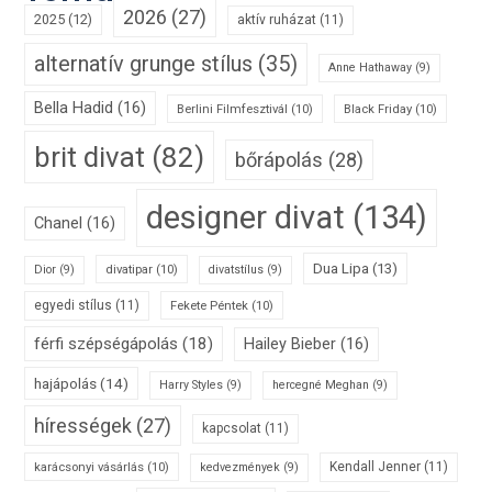
2026
(27)
2025
(12)
aktív ruházat
(11)
alternatív grunge stílus
(35)
Anne Hathaway
(9)
Bella Hadid
(16)
Berlini Filmfesztivál
(10)
Black Friday
(10)
brit divat
(82)
bőrápolás
(28)
designer divat
(134)
Chanel
(16)
Dua Lipa
(13)
divatipar
(10)
Dior
(9)
divatstílus
(9)
egyedi stílus
(11)
Fekete Péntek
(10)
férfi szépségápolás
(18)
Hailey Bieber
(16)
hajápolás
(14)
Harry Styles
(9)
hercegné Meghan
(9)
hírességek
(27)
kapcsolat
(11)
karácsonyi vásárlás
(10)
Kendall Jenner
(11)
kedvezmények
(9)