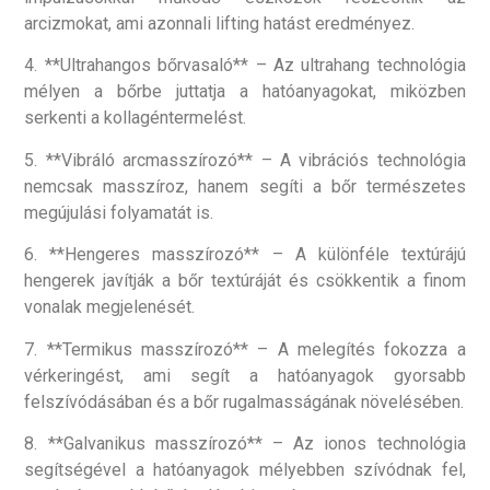
arcizmokat, ami azonnali lifting hatást eredményez.
4. **Ultrahangos bőrvasaló** – Az ultrahang technológia
mélyen a bőrbe juttatja a hatóanyagokat, miközben
serkenti a kollagéntermelést.
5. **Vibráló arcmasszírozó** – A vibrációs technológia
nemcsak masszíroz, hanem segíti a bőr természetes
megújulási folyamatát is.
6. **Hengeres masszírozó** – A különféle textúrájú
hengerek javítják a bőr textúráját és csökkentik a finom
vonalak megjelenését.
7. **Termikus masszírozó** – A melegítés fokozza a
vérkeringést, ami segít a hatóanyagok gyorsabb
felszívódásában és a bőr rugalmasságának növelésében.
8. **Galvanikus masszírozó** – Az ionos technológia
segítségével a hatóanyagok mélyebben szívódnak fel,