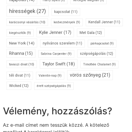
Harry Styles
(9)
hercegné Meghan
(9)
hírességek
(27)
kapcsolat
(11)
karácsonyi vásárlás
(10)
Kendall Jenner
(11)
kedvezmények
(9)
Kylie Jenner
(17)
Met Gala
(12)
kiegészítők
(9)
New York
(14)
nyilvános szerelem
(11)
párkapcsolat
(9)
Rihanna
(15)
szépségápolás
(12)
Sabrina Carpenter
(9)
Taylor Swift
(18)
tavaszi divat
(10)
Timothée Chalamet
(9)
vörös szőnyeg
(21)
téli divat
(11)
Valentin-nap
(9)
Wicked
(12)
érett szépségápolás
(9)
Vélemény, hozzászólás?
Az e-mail címet nem tesszük közzé.
A kötelező
mezőket
*
karakterrel jelöltük