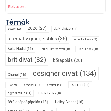
Elolvasom >
Témák
2026
(27)
2025
(12)
aktív ruházat
(11)
alternatív grunge stílus
(35)
Anne Hathaway
(9)
Bella Hadid
(16)
Berlini Filmfesztivál
(10)
Black Friday
(10)
brit divat
(82)
bőrápolás
(28)
designer divat
(134)
Chanel
(16)
Dua Lipa
(13)
divatipar
(10)
Dior
(9)
divatstílus
(9)
egyedi stílus
(11)
Fekete Péntek
(10)
férfi szépségápolás
(18)
Hailey Bieber
(16)
hajápolás
(14)