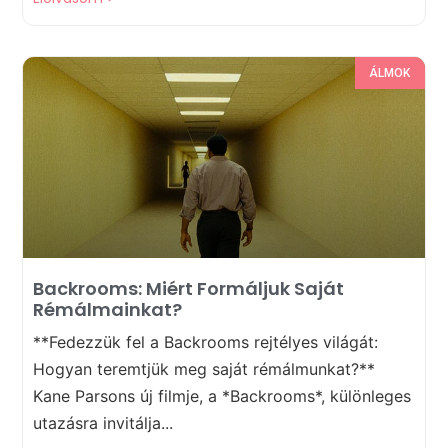
ÁLMOK
Backrooms: Miért Formáljuk Saját
Rémálmainkat?
**Fedezzük fel a Backrooms rejtélyes világát:
Hogyan teremtjük meg saját rémálmunkat?**
Kane Parsons új filmje, a *Backrooms*, különleges
utazásra invitálja...