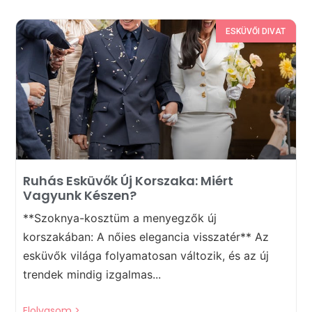
ESKÜVŐI DIVAT
Ruhás Esküvők Új Korszaka: Miért
Vagyunk Készen?
**Szoknya-kosztüm a menyegzők új
korszakában: A nőies elegancia visszatér** Az
esküvők világa folyamatosan változik, és az új
trendek mindig izgalmas...
Elolvasom >