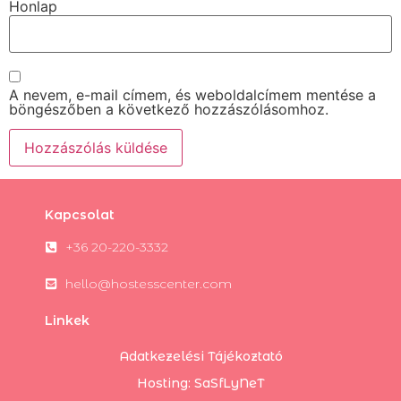
Honlap
A nevem, e-mail címem, és weboldalcímem mentése a
böngészőben a következő hozzászólásomhoz.
Kapcsolat
+36 20-220-3332
hello@hostesscenter.com
Linkek
Adatkezelési Tájékoztató
Hosting: SaSfLyNeT