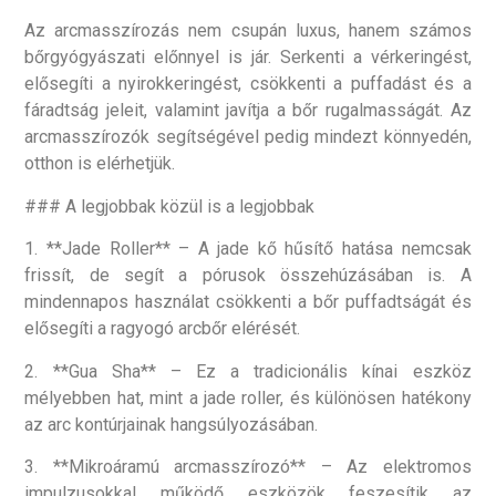
Az arcmasszírozás nem csupán luxus, hanem számos
bőrgyógyászati előnnyel is jár. Serkenti a vérkeringést,
elősegíti a nyirokkeringést, csökkenti a puffadást és a
fáradtság jeleit, valamint javítja a bőr rugalmasságát. Az
arcmasszírozók segítségével pedig mindezt könnyedén,
otthon is elérhetjük.
### A legjobbak közül is a legjobbak
1. **Jade Roller** – A jade kő hűsítő hatása nemcsak
frissít, de segít a pórusok összehúzásában is. A
mindennapos használat csökkenti a bőr puffadtságát és
elősegíti a ragyogó arcbőr elérését.
2. **Gua Sha** – Ez a tradicionális kínai eszköz
mélyebben hat, mint a jade roller, és különösen hatékony
az arc kontúrjainak hangsúlyozásában.
3. **Mikroáramú arcmasszírozó** – Az elektromos
impulzusokkal működő eszközök feszesítik az