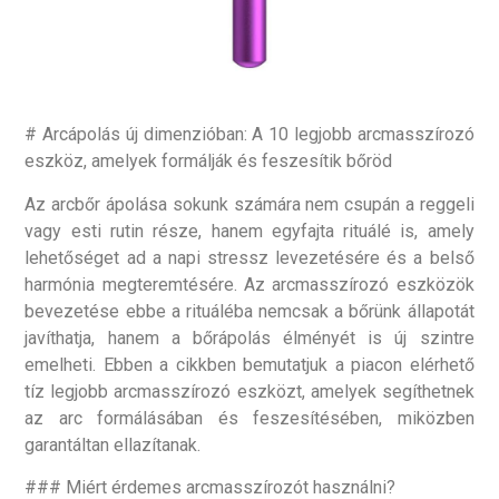
# Arcápolás új dimenzióban: A 10 legjobb arcmasszírozó
eszköz, amelyek formálják és feszesítik bőröd
Az arcbőr ápolása sokunk számára nem csupán a reggeli
vagy esti rutin része, hanem egyfajta rituálé is, amely
lehetőséget ad a napi stressz levezetésére és a belső
harmónia megteremtésére. Az arcmasszírozó eszközök
bevezetése ebbe a rituáléba nemcsak a bőrünk állapotát
javíthatja, hanem a bőrápolás élményét is új szintre
emelheti. Ebben a cikkben bemutatjuk a piacon elérhető
tíz legjobb arcmasszírozó eszközt, amelyek segíthetnek
az arc formálásában és feszesítésében, miközben
garantáltan ellazítanak.
### Miért érdemes arcmasszírozót használni?