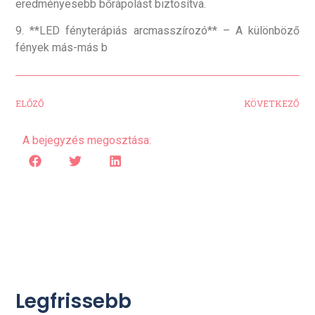
eredményesebb bőrápolást biztosítva.
9. **LED fényterápiás arcmasszírozó** – A különböző
fények más-más b
ELŐZŐ
KÖVETKEZŐ
A bejegyzés megosztása:
Legfrissebb