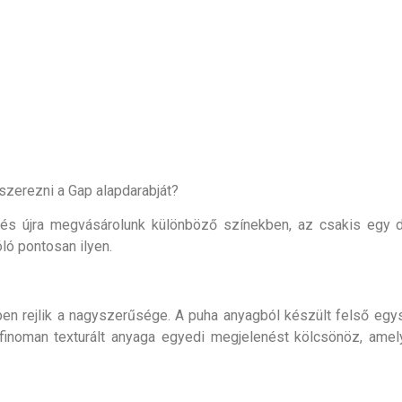
zerezni a Gap alapdarabját?
 és újra megvásárolunk különböző színekben, az csakis egy d
ló pontosan ilyen.
n rejlik a nagyszerűsége. A puha anyagból készült felső egys
 finoman texturált anyaga egyedi megjelenést kölcsönöz, ame