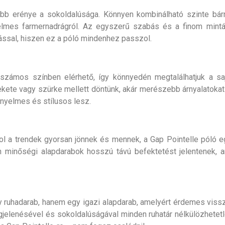
obb erénye a sokoldalúsága. Könnyen kombinálható szinte bár
lmes farmernadrágról. Az egyszerű szabás és a finom mintáz
ással, hiszen ez a póló mindenhez passzol.
 számos színben elérhető, így könnyedén megtalálhatjuk a sa
fekete vagy szürke mellett döntünk, akár merészebb árnyalatokat
nyelmes és stílusos lesz.
hol a trendek gyorsan jönnek és mennek, a Gap Pointelle póló e
yen minőségi alapdarabok hosszú távú befektetést jelentenek,
 ruhadarab, hanem egy igazi alapdarab, amelyért érdemes vissza
jelenésével és sokoldalúságával minden ruhatár nélkülözhetetl