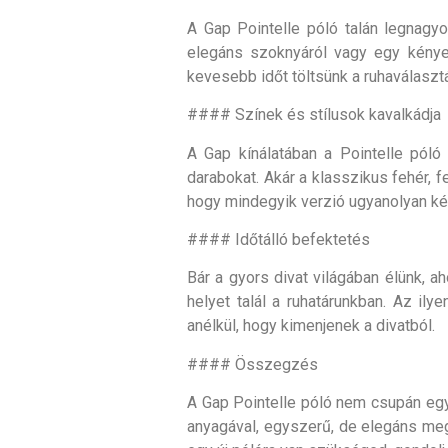
A Gap Pointelle póló talán legnagy
elegáns szoknyáról vagy egy kénye
kevesebb időt töltsünk a ruhaválaszt
#### Színek és stílusok kavalkádja
A Gap kínálatában a Pointelle póló
darabokat. Akár a klasszikus fehér, 
hogy mindegyik verzió ugyanolyan ké
#### Időtálló befektetés
Bár a gyors divat világában élünk, a
helyet talál a ruhatárunkban. Az il
anélkül, hogy kimenjenek a divatból.
#### Összegzés
A Gap Pointelle póló nem csupán egy
anyagával, egyszerű, de elegáns meg