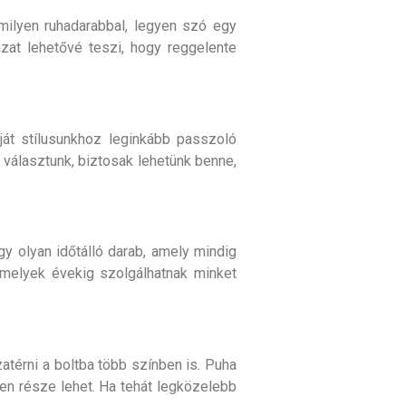
milyen ruhadarabbal, legyen szó egy
at lehetővé teszi, hogy reggelente
ját stílusunkhoz leginkább passzoló
 választunk, biztosak lehetünk benne,
gy olyan időtálló darab, amely mindig
 amelyek évekig szolgálhatnak minket
térni a boltba több színben is. Puha
en része lehet. Ha tehát legközelebb