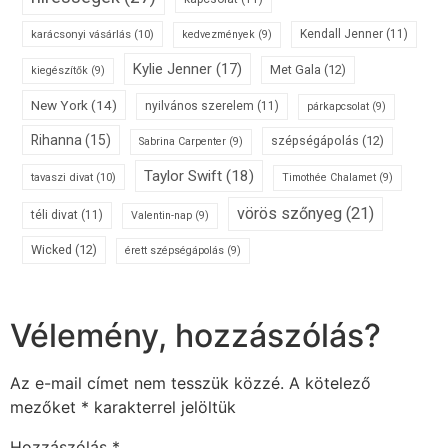
karácsonyi vásárlás
(10)
Kendall Jenner
(11)
kedvezmények
(9)
Kylie Jenner
(17)
Met Gala
(12)
kiegészítők
(9)
New York
(14)
nyilvános szerelem
(11)
párkapcsolat
(9)
Rihanna
(15)
szépségápolás
(12)
Sabrina Carpenter
(9)
Taylor Swift
(18)
tavaszi divat
(10)
Timothée Chalamet
(9)
vörös szőnyeg
(21)
téli divat
(11)
Valentin-nap
(9)
Wicked
(12)
érett szépségápolás
(9)
Vélemény, hozzászólás?
Az e-mail címet nem tesszük közzé.
A kötelező
mezőket
*
karakterrel jelöltük
Hozzászólás
*