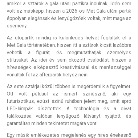
amikor a sztárok a gála utáni partikra indulnak. Idén sem
volt ez másképp, hiszen a 2026-os Met Gala utáni partik
éppolyan elegánsak és lenyűgözőek voltak, mint maga az
esemény.
Az utópartik mindig is különleges helyet foglaltak el a
Met Gala történetében, hiszen itt a sztárok kicsit lazábbra
vehetik a figurát, és megmutathatják személyes
stílusukat. Az idei év sem okozott csalódást, hiszen a
hírességek elképesztő kreativitással és merészséggel
vonultak fel az afterpartik helyszínein.
Az este sztárjai közül többen is megérdemlik a figyelmet.
Ott volt például az ismert színésznő, aki egy
futurisztikus, ezüst színű ruhában jelent meg, amit apró
LED-lámpák díszítettek. A technológia és a divat
találkozása valóban lenyűgöző látványt nyújtott, és
garantáltan minden tekintetet magára vont.
Egy másik emlékezetes megjelenés egy híres énekesnő