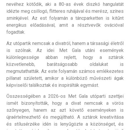
nevéhez kötődik, aki a 80-as évek diszkó hangulatát
idézte meg csillogó, flitteres ruhájával és merész, színes
sminkjével. Az est folyamán a táncparketten is kitűnt
energikus előadásával, amit a résztvevők ovációval
fogadtak.
Az utópartik nemcsak a divatról, hanem a társasági életről
is szólnak. Az idei Met Gala utáni események
különlegessége abban rejlett, hogy a sztárok
közvetlenebb, barátságosabb oldalukat is
megmutathatták. Az este folyamán számos emlékezetes
pillanat született, amikor a különböző művészeti ágak
képviselői találkoztak és inspirálták egymást.
Összességében a 2026-os Met Gala utóparti szettjei
ismét bizonyították, hogy a divat nemcsak a vörös
szőnyegen, hanem az azt követő eseményeken is
újraértelmezhető és megújítható. A sztárok kreativitása
és stílusérzéke idén is lenyűgözte a közönséget, és