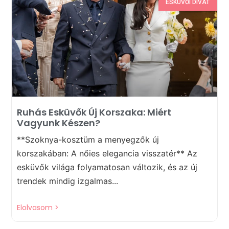
ESKÜVŐI DIVAT
Ruhás Esküvők Új Korszaka: Miért
Vagyunk Készen?
**Szoknya-kosztüm a menyegzők új
korszakában: A nőies elegancia visszatér** Az
esküvők világa folyamatosan változik, és az új
trendek mindig izgalmas...
Elolvasom >