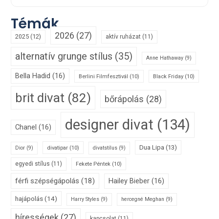
Témák
2026
(27)
2025
(12)
aktív ruházat
(11)
alternatív grunge stílus
(35)
Anne Hathaway
(9)
Bella Hadid
(16)
Berlini Filmfesztivál
(10)
Black Friday
(10)
brit divat
(82)
bőrápolás
(28)
designer divat
(134)
Chanel
(16)
Dua Lipa
(13)
divatipar
(10)
Dior
(9)
divatstílus
(9)
egyedi stílus
(11)
Fekete Péntek
(10)
férfi szépségápolás
(18)
Hailey Bieber
(16)
hajápolás
(14)
Harry Styles
(9)
hercegné Meghan
(9)
hírességek
(27)
kapcsolat
(11)