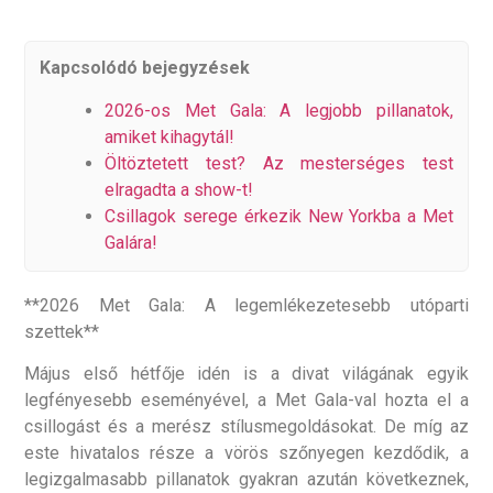
Kapcsolódó bejegyzések
2026-os Met Gala: A legjobb pillanatok,
amiket kihagytál!
Öltöztetett test? Az mesterséges test
elragadta a show-t!
Csillagok serege érkezik New Yorkba a Met
Galára!
**2026 Met Gala: A legemlékezetesebb utóparti
szettek**
Május első hétfője idén is a divat világának egyik
legfényesebb eseményével, a Met Gala-val hozta el a
csillogást és a merész stílusmegoldásokat. De míg az
este hivatalos része a vörös szőnyegen kezdődik, a
legizgalmasabb pillanatok gyakran azután következnek,