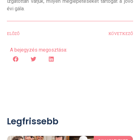
izgatottan várjuk, milyen meglepetéseket tartogat a jövő
évi gála.
ELŐZŐ
KÖVETKEZŐ
A bejegyzés megosztása:
Legfrissebb