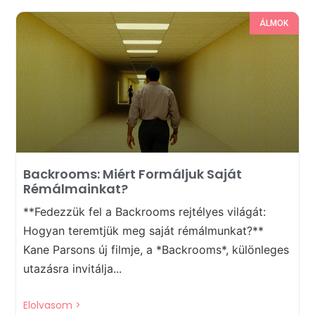
ÁLMOK
Backrooms: Miért Formáljuk Saját
Rémálmainkat?
**Fedezzük fel a Backrooms rejtélyes világát:
Hogyan teremtjük meg saját rémálmunkat?**
Kane Parsons új filmje, a *Backrooms*, különleges
utazásra invitálja...
Elolvasom >