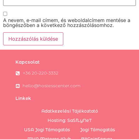
A nevem, e-mail címem, és weboldalcímem mentése a
böngészőben a következő hozzászólásomhoz.
Kapcsolat
+36 20-220-3332
hello@hostesscenter.com
Linkek
Adatkezelési Tájékoztató
Hosting: SaSfLyNeT
USA Jogi Támogatás
Jogi Támogatás
MVA Motoros Klub
BitCoinServer