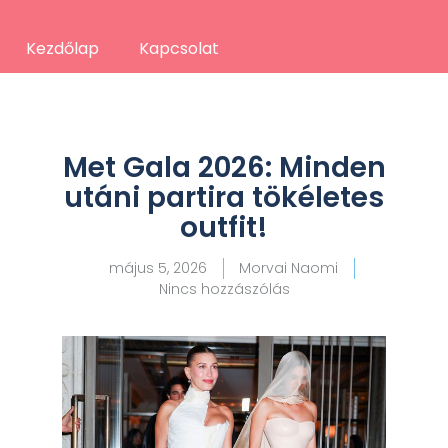
Kezdőlap
Kapcsolat
Met Gala 2026: Minden
utáni partira tökéletes
outfit!
május 5, 2026
Morvai Naomi
Nincs hozzászólás