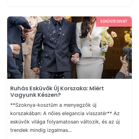
ESKÜVŐI DIVAT
Ruhás Esküvők Új Korszaka: Miért
Vagyunk Készen?
**Szoknya-kosztüm a menyegzők új
korszakában: A nőies elegancia visszatér** Az
esküvők világa folyamatosan változik, és az új
trendek mindig izgalmas...