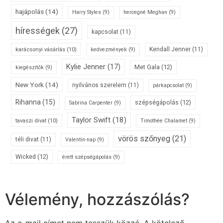
hajápolás
(14)
Harry Styles
(9)
hercegné Meghan
(9)
hírességek
(27)
kapcsolat
(11)
karácsonyi vásárlás
(10)
Kendall Jenner
(11)
kedvezmények
(9)
Kylie Jenner
(17)
Met Gala
(12)
kiegészítők
(9)
New York
(14)
nyilvános szerelem
(11)
párkapcsolat
(9)
Rihanna
(15)
szépségápolás
(12)
Sabrina Carpenter
(9)
Taylor Swift
(18)
tavaszi divat
(10)
Timothée Chalamet
(9)
vörös szőnyeg
(21)
téli divat
(11)
Valentin-nap
(9)
Wicked
(12)
érett szépségápolás
(9)
Vélemény, hozzászólás?