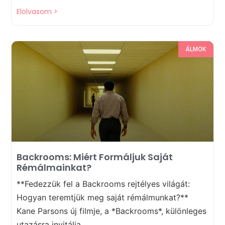
Elolvasom >
ÁLMOK
Backrooms: Miért Formáljuk Saját
Rémálmainkat?
**Fedezzük fel a Backrooms rejtélyes világát:
Hogyan teremtjük meg saját rémálmunkat?**
Kane Parsons új filmje, a *Backrooms*, különleges
utazásra invitálja...