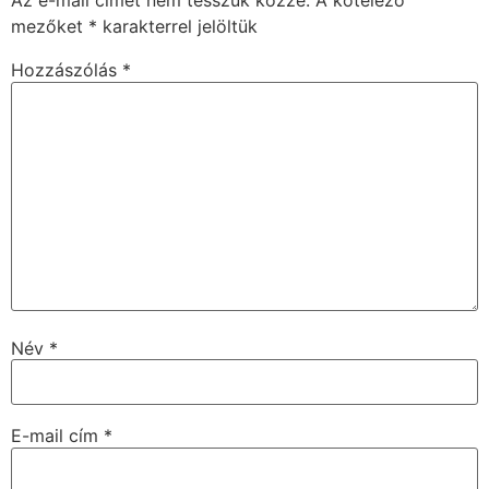
Az e-mail címet nem tesszük közzé.
A kötelező
mezőket
*
karakterrel jelöltük
Hozzászólás
*
Név
*
E-mail cím
*