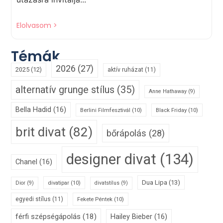
Elolvasom >
Témák
2026
(27)
2025
(12)
aktív ruházat
(11)
alternatív grunge stílus
(35)
Anne Hathaway
(9)
Bella Hadid
(16)
Berlini Filmfesztivál
(10)
Black Friday
(10)
brit divat
(82)
bőrápolás
(28)
designer divat
(134)
Chanel
(16)
Dua Lipa
(13)
divatipar
(10)
Dior
(9)
divatstílus
(9)
egyedi stílus
(11)
Fekete Péntek
(10)
férfi szépségápolás
(18)
Hailey Bieber
(16)