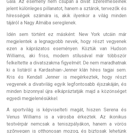
Gála. Az esemény nem csupán a divat szerelmeseinek
jelent különleges pillanatot, hanem a sztárok, tervezők és
hírességek számára is, akik ilyenkor a világ minden
tájáról a Nagy Almába sereglenek.
Idén sem történt ez másként: New York utcáin már
megjelentek a legnagyobb nevek, hogy részt vegyenek
ezen a káprázatos eseményen. Köztük van Hudson
Williams, aki friss, modern stílusával már többször
felkeltette a divatszakma figyelmét. De nem maradhatnak
ki a listáról a Kardashian-Jenner klán híres tagjai sem.
Kris és Kendall Jenner is megérkeztek, hogy részt
vegyenek a divatvilág egyik legfontosabb éjszakáján, és
minden bizonnyal újra elkápráztatják majd a közönséget
egyedi megjelenésükkel.
A sportvilág is képviselteti magát, hiszen Serena és
Venus Williams is a városba érkeztek. Az ikonikus
testvérpár nemcsak a teniszpályákon, hanem a vörös
szőnyegen is otthonosan mozog, és biztosak lehetünk