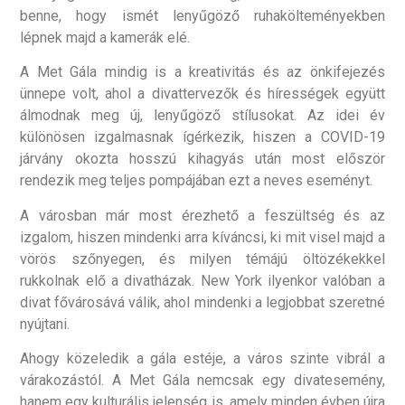
benne, hogy ismét lenyűgöző ruhakölteményekben
lépnek majd a kamerák elé.
A Met Gála mindig is a kreativitás és az önkifejezés
ünnepe volt, ahol a divattervezők és hírességek együtt
álmodnak meg új, lenyűgöző stílusokat. Az idei év
különösen izgalmasnak ígérkezik, hiszen a COVID-19
járvány okozta hosszú kihagyás után most először
rendezik meg teljes pompájában ezt a neves eseményt.
A városban már most érezhető a feszültség és az
izgalom, hiszen mindenki arra kíváncsi, ki mit visel majd a
vörös szőnyegen, és milyen témájú öltözékekkel
rukkolnak elő a divatházak. New York ilyenkor valóban a
divat fővárosává válik, ahol mindenki a legjobbat szeretné
nyújtani.
Ahogy közeledik a gála estéje, a város szinte vibrál a
várakozástól. A Met Gála nemcsak egy divatesemény,
hanem egy kulturális jelenség is, amely minden évben újra