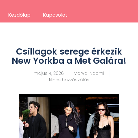
Kezdőlap
Kapcsolat
Csillagok serege érkezik
New Yorkba a Met Galára!
május 4, 2026
Morvai Naomi
Nincs hozzászólás