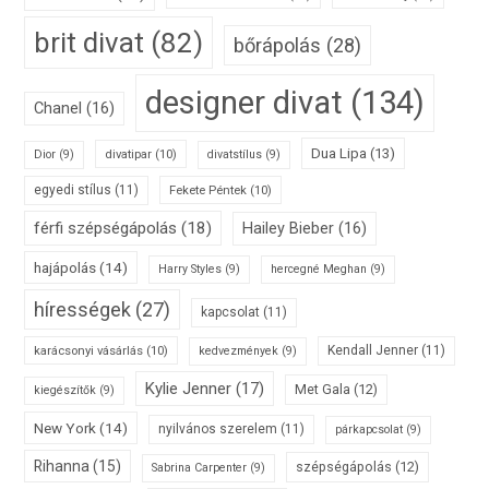
brit divat
(82)
bőrápolás
(28)
designer divat
(134)
Chanel
(16)
Dua Lipa
(13)
divatipar
(10)
Dior
(9)
divatstílus
(9)
egyedi stílus
(11)
Fekete Péntek
(10)
férfi szépségápolás
(18)
Hailey Bieber
(16)
hajápolás
(14)
Harry Styles
(9)
hercegné Meghan
(9)
hírességek
(27)
kapcsolat
(11)
karácsonyi vásárlás
(10)
Kendall Jenner
(11)
kedvezmények
(9)
Kylie Jenner
(17)
Met Gala
(12)
kiegészítők
(9)
New York
(14)
nyilvános szerelem
(11)
párkapcsolat
(9)
Rihanna
(15)
szépségápolás
(12)
Sabrina Carpenter
(9)