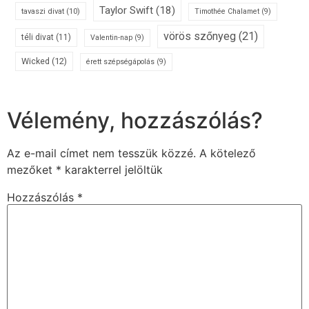
Taylor Swift
(18)
tavaszi divat
(10)
Timothée Chalamet
(9)
vörös szőnyeg
(21)
téli divat
(11)
Valentin-nap
(9)
Wicked
(12)
érett szépségápolás
(9)
Vélemény, hozzászólás?
Az e-mail címet nem tesszük közzé.
A kötelező
mezőket
*
karakterrel jelöltük
Hozzászólás
*