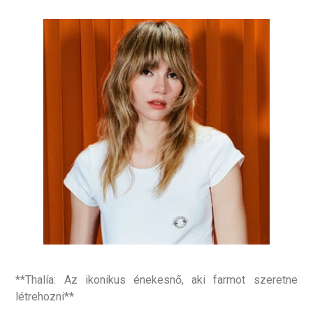
**Thalía: Az ikonikus énekesnő, aki farmot szeretne
létrehozni**