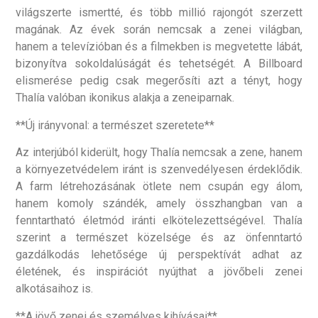
világszerte ismertté, és több millió rajongót szerzett
magának. Az évek során nemcsak a zenei világban,
hanem a televízióban és a filmekben is megvetette lábát,
bizonyítva sokoldalúságát és tehetségét. A Billboard
elismerése pedig csak megerősíti azt a tényt, hogy
Thalía valóban ikonikus alakja a zeneiparnak.
**Új irányvonal: a természet szeretete**
Az interjúból kiderült, hogy Thalía nemcsak a zene, hanem
a környezetvédelem iránt is szenvedélyesen érdeklődik.
A farm létrehozásának ötlete nem csupán egy álom,
hanem komoly szándék, amely összhangban van a
fenntartható életmód iránti elkötelezettségével. Thalía
szerint a természet közelsége és az önfenntartó
gazdálkodás lehetősége új perspektívát adhat az
életének, és inspirációt nyújthat a jövőbeli zenei
alkotásaihoz is.
**A jövő zenei és személyes kihívásai**