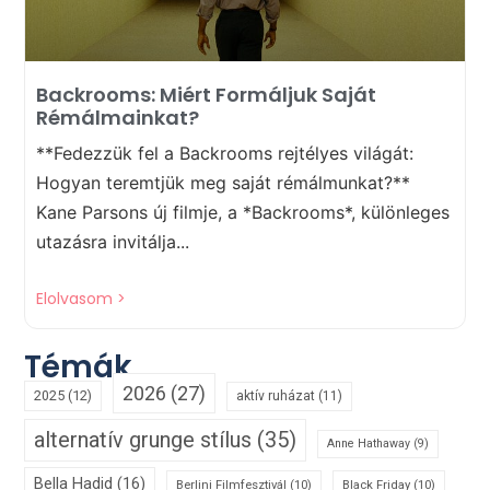
Backrooms: Miért Formáljuk Saját
Rémálmainkat?
**Fedezzük fel a Backrooms rejtélyes világát:
Hogyan teremtjük meg saját rémálmunkat?**
Kane Parsons új filmje, a *Backrooms*, különleges
utazásra invitálja...
Elolvasom >
Témák
2026
(27)
2025
(12)
aktív ruházat
(11)
alternatív grunge stílus
(35)
Anne Hathaway
(9)
Bella Hadid
(16)
Berlini Filmfesztivál
(10)
Black Friday
(10)