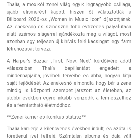
Thalía, a mexikói zenei világ egyik legnagyobb csillaga,
újabb elismerést kapott, hiszen őt választották a
Billboard 2026-os „Women in Music Icon” díjazottjának.
Az énekesnő és színésznő több évtizedes pályafutása
alatt számos slágerrel ajándékozta meg a világot, most
azonban egy teljesen új kihívás felé kacsingat: egy farm
létrehozását tervezi.
A Harper’s Bazaar „First, Now, Next” kérdőívére adott
válaszaiban Thalía bepillantást engedett a
mindennapjaiba, jövőbeli terveibe és abba, hogyan látja
saját fejlődését. Az énekesnő elmondta, hogy bár a zene
mindig is központi szerepet játszott az életében, az
utóbbi években egyre inkább vonzódik a természethez
és a fenntartható életmódhoz.
**Zenei karrier és ikonikus státusz**
Thalía karrierje a kilencvenes években indult, és azóta is
töretlenül ível felfelé. Számtalan albuma és dala vált