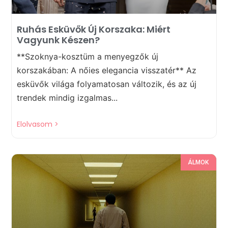
Ruhás Esküvők Új Korszaka: Miért
Vagyunk Készen?
**Szoknya-kosztüm a menyegzők új
korszakában: A nőies elegancia visszatér** Az
esküvők világa folyamatosan változik, és az új
trendek mindig izgalmas...
Elolvasom >
ÁLMOK