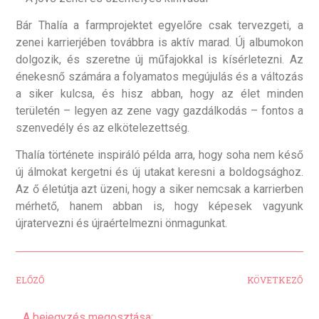
Bár Thalía a farmprojektet egyelőre csak tervezgeti, a
zenei karrierjében továbbra is aktív marad. Új albumokon
dolgozik, és szeretne új műfajokkal is kísérletezni. Az
énekesnő számára a folyamatos megújulás és a változás
a siker kulcsa, és hisz abban, hogy az élet minden
területén – legyen az zene vagy gazdálkodás – fontos a
szenvedély és az elkötelezettség.
Thalía története inspiráló példa arra, hogy soha nem késő
új álmokat kergetni és új utakat keresni a boldogsághoz.
Az ő életútja azt üzeni, hogy a siker nemcsak a karrierben
mérhető, hanem abban is, hogy képesek vagyunk
újratervezni és újraértelmezni önmagunkat.
ELŐZŐ
KÖVETKEZŐ
A bejegyzés megosztása: