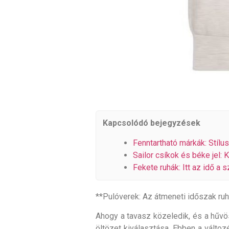
Kapcsolódó bejegyzések
Fenntartható márkák: Stílu
Sailor csíkok és béke jel: 
Fekete ruhák: Itt az idő a 
**Pulóverek: Az átmeneti időszak ruh
Ahogy a tavasz közeledik, és a hűvös
öltözet kiválasztása. Ebben a vált