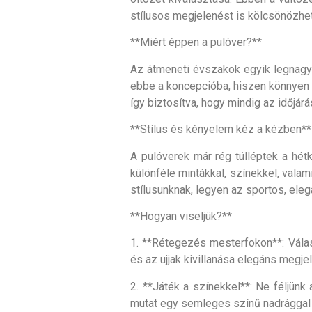
stílusos megjelenést is kölcsönözhe
**Miért éppen a pulóver?**
Az átmeneti évszakok egyik legnagyo
ebbe a koncepcióba, hiszen könnyen r
így biztosítva, hogy mindig az időjá
**Stílus és kényelem kéz a kézben**
A pulóverek már rég túlléptek a hétk
különféle mintákkal, színekkel, valam
stílusunknak, legyen az sportos, ele
**Hogyan viseljük?**
1. **Rétegezés mesterfokon**: Válas
és az ujjak kivillanása elegáns megjel
2. **Játék a színekkel**: Ne féljün
mutat egy semleges színű nadrággal