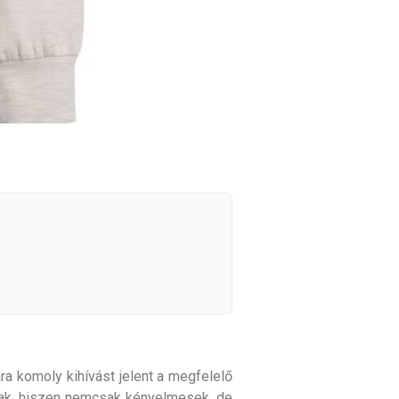
ra komoly kihívást jelent a megfelelő
nak, hiszen nemcsak kényelmesek, de