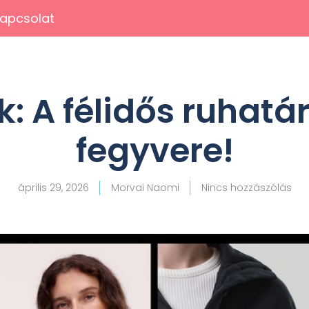
apcsolat
: A félidős ruhatá
fegyvere!
április 29, 2026
Morvai Naomi
Nincs hozzászólás