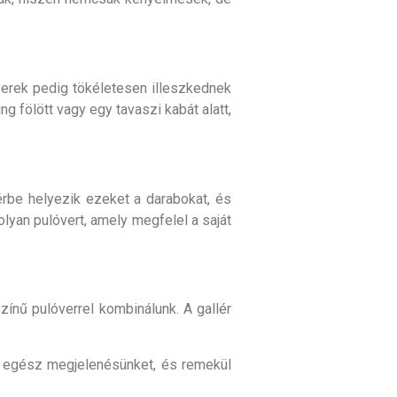
verek pedig tökéletesen illeszkednek
 fölött vagy egy tavaszi kabát alatt,
térbe helyezik ezeket a darabokat, és
olyan pulóvert, amely megfelel a saját
ínű pulóverrel kombinálunk. A gallér
az egész megjelenésünket, és remekül