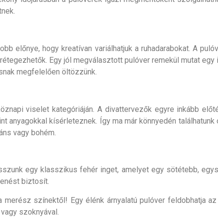
tnek.
bb előnye, hogy kreatívan variálhatjuk a ruhadarabokat. A puló
étegezhetők. Egy jól megválasztott pulóver remekül mutat egy ing
rásnak megfelelően öltözzünk.
öznapi viselet kategóriáján. A divattervezők egyre inkább elő
int anyagokkal kísérleteznek. Így ma már könnyedén találhatunk 
gáns vagy bohém.
szunk egy klasszikus fehér inget, amelyet egy sötétebb, egysz
enést biztosít.
k a merész színektől! Egy élénk árnyalatú pulóver feldobhatja 
 vagy szoknyával.