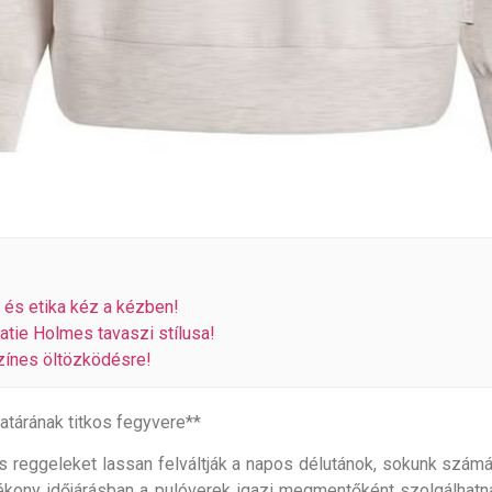
s és etika kéz a kézben!
Katie Holmes tavaszi stílusa!
színes öltözködésre!
atárának titkos fegyvere**
 reggeleket lassan felváltják a napos délutánok, sokunk számá
ozékony időjárásban a pulóverek igazi megmentőként szolgálhat