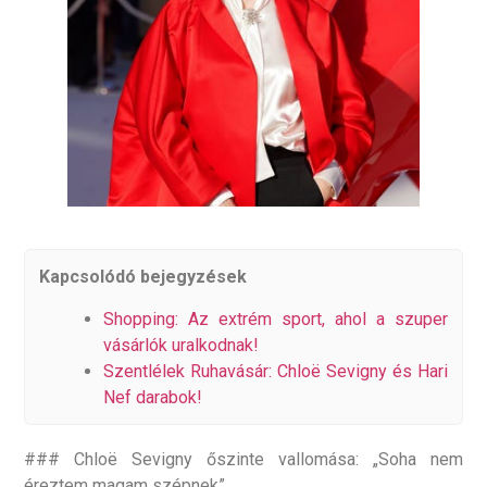
Kapcsolódó bejegyzések
Shopping: Az extrém sport, ahol a szuper
vásárlók uralkodnak!
Szentlélek Ruhavásár: Chloë Sevigny és Hari
Nef darabok!
### Chloë Sevigny őszinte vallomása: „Soha nem
éreztem magam szépnek”