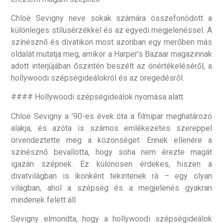
Chloë Sevigny neve sokak számára összefonódott a
különleges stílusérzékkel és az egyedi megjelenéssel. A
színésznő és divatikon most azonban egy merőben más
oldalát mutatja meg, amikor a Harper’s Bazaar magazinnak
adott interjújában őszintén beszélt az önértékeléséről, a
hollywoodi szépségideálokról és az öregedésről.
#### Hollywoodi szépségideálok nyomása alatt
Chloë Sevigny a ’90-es évek óta a filmipar meghatározó
alakja, és azóta is számos emlékezetes szereppel
örvendeztette meg a közönséget. Ennek ellenére a
színésznő bevallotta, hogy soha nem érezte magát
igazán szépnek. Ez különösen érdekes, hiszen a
divatvilágban is ikonként tekintenek rá – egy olyan
világban, ahol a szépség és a megjelenés gyakran
mindenek felett áll.
Sevigny elmondta, hogy a hollywoodi szépségideálok