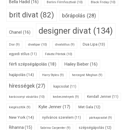
Bella Hadid
(16)
Berlini Filmfesztivál
(10)
Black Friday
(10)
brit divat
(82)
bőrápolás
(28)
designer divat
(134)
Chanel
(16)
Dua Lipa
(13)
divatipar
(10)
Dior
(9)
divatstílus
(9)
egyedi stílus
(11)
Fekete Péntek
(10)
férfi szépségápolás
(18)
Hailey Bieber
(16)
hajápolás
(14)
Harry Styles
(9)
hercegné Meghan
(9)
hírességek
(27)
kapcsolat
(11)
karácsonyi vásárlás
(10)
Kendall Jenner
(11)
kedvezmények
(9)
Kylie Jenner
(17)
Met Gala
(12)
kiegészítők
(9)
New York
(14)
nyilvános szerelem
(11)
párkapcsolat
(9)
Rihanna
(15)
szépségápolás
(12)
Sabrina Carpenter
(9)