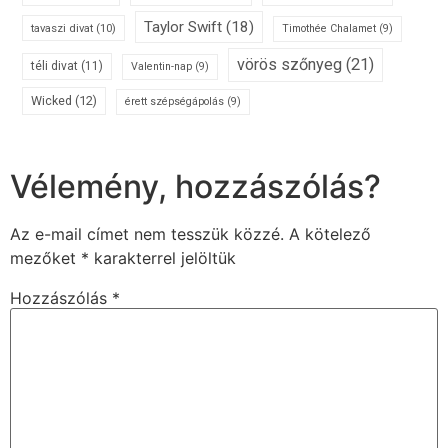
Taylor Swift
(18)
tavaszi divat
(10)
Timothée Chalamet
(9)
vörös szőnyeg
(21)
téli divat
(11)
Valentin-nap
(9)
Wicked
(12)
érett szépségápolás
(9)
Vélemény, hozzászólás?
Az e-mail címet nem tesszük közzé.
A kötelező
mezőket
*
karakterrel jelöltük
Hozzászólás
*