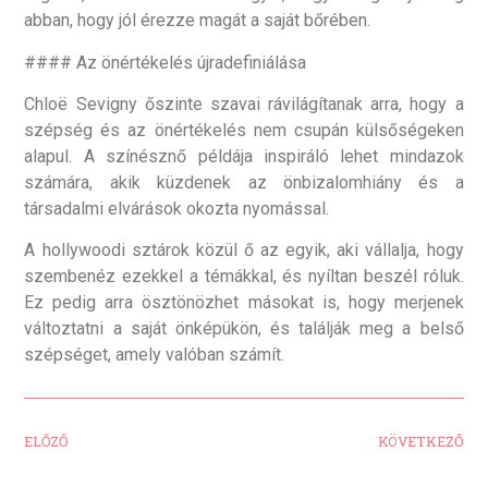
abban, hogy jól érezze magát a saját bőrében.
#### Az önértékelés újradefiniálása
Chloë Sevigny őszinte szavai rávilágítanak arra, hogy a
szépség és az önértékelés nem csupán külsőségeken
alapul. A színésznő példája inspiráló lehet mindazok
számára, akik küzdenek az önbizalomhiány és a
társadalmi elvárások okozta nyomással.
A hollywoodi sztárok közül ő az egyik, aki vállalja, hogy
szembenéz ezekkel a témákkal, és nyíltan beszél róluk.
Ez pedig arra ösztönözhet másokat is, hogy merjenek
változtatni a saját önképükön, és találják meg a belső
szépséget, amely valóban számít.
ELŐZŐ
KÖVETKEZŐ