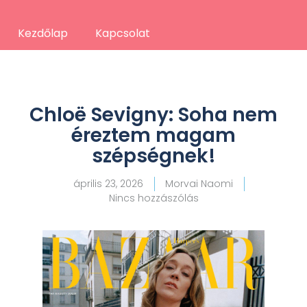
Kezdőlap
Kapcsolat
Chloë Sevigny: Soha nem
éreztem magam
szépségnek!
április 23, 2026
Morvai Naomi
Nincs hozzászólás