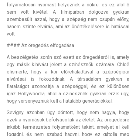
folyamatosan nyomást helyeznek a nőkre, és ez alól ő
sem volt kivétel. A filmiparban dolgozva gyakran
szembesült azzal, hogy a szépség nem csupán előny,
hanem szinte elvárás, ami az önértékelésére is hatással
volt.
#### Az öregedés elfogadása
A beszélgetés során szó esett az öregedésről is, amely
egy másik kihívást jelent a színésznők számára. Chloë
elismerte, hogy a kor előrehaladtával a szépségipar
elvárásai is fokozódnak. A társadalom gyakran a
fiatalságot azonosítja a szépséggel, és ez különösen
igaz Hollywoodra, ahol a színésznők gyakran érzik úgy,
hogy versenyezniük kell a fiatalabb generációkkal.
Sevigny azonban úgy döntött, hogy nem hagyja, hogy
ezek a nyomások befolyásolják az életét. Az öregedésre
inkább természetes folyamatként tekint, amelyet el kell
fogadni, és nem szabad hagyni, hogy ez gátolja meg