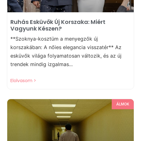
Ruhás Esküvők Új Korszaka: Miért
Vagyunk Készen?
**Szoknya-kosztüm a menyegzők új
korszakában: A nőies elegancia visszatér** Az
esküvők világa folyamatosan változik, és az új
trendek mindig izgalmas...
Elolvasom >
ÁLMOK