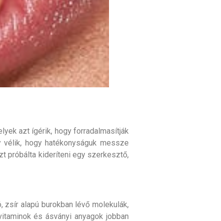
ek azt ígérik, hogy forradalmasítják
gy vélik, hogy hatékonyságuk messze
 próbálta kideríteni egy szerkesztő,
, zsír alapú burokban lévő molekulák,
vitaminok és ásványi anyagok jobban