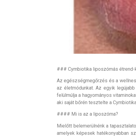
### Cymbiotika liposzómás étrend-ki
Az egészségmegőrzés és a wellness v
az életmódunkat. Az egyik legújabb
felülmúlja a hagyományos vitaminoka
aki saját bőrén tesztelte a Cymbiotik
#### Mi is az a liposzóma?
Mielőtt belemerülnénk a tapasztalato
amelyek képesek hatékonyabban szál