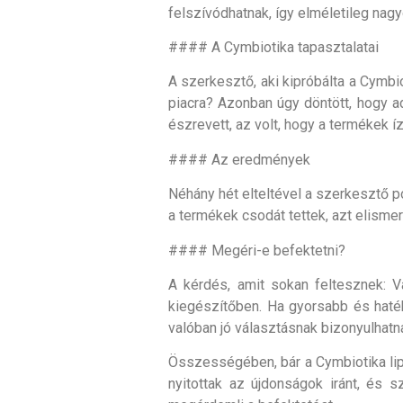
felszívódhatnak, így elméletileg nag
#### A Cymbiotika tapasztalatai
A szerkesztő, aki kipróbálta a Cymbio
piacra? Azonban úgy döntött, hogy ad
észrevett, az volt, hogy a termékek 
#### Az eredmények
Néhány hét elteltével a szerkesztő poz
a termékek csodát tettek, azt elisme
#### Megéri-e befektetni?
A kérdés, amit sokan feltesznek: 
kiegészítőben. Ha gyorsabb és haté
valóban jó választásnak bizonyulhatn
Összességében, bár a Cymbiotika lip
nyitottak az újdonságok iránt, és 