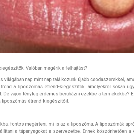
egészítők: Valóban megérik a felhajtást?
ilágában nap mint nap találkozunk újabb csodaszerekkel, amely
 trend a liposzómás étrend-kiegészítők, amelyekről sokan ú
t. De vajon tényleg érdemes beruházni ezekbe a termékekbe? Ezt
a liposzómás étrend-kiegészítőit.
kba, fontos megérteni, mi is az a liposzóma. A liposzómák apró
lítani a tápanyagokat a szervezetbe. Ennek köszönhetően a 