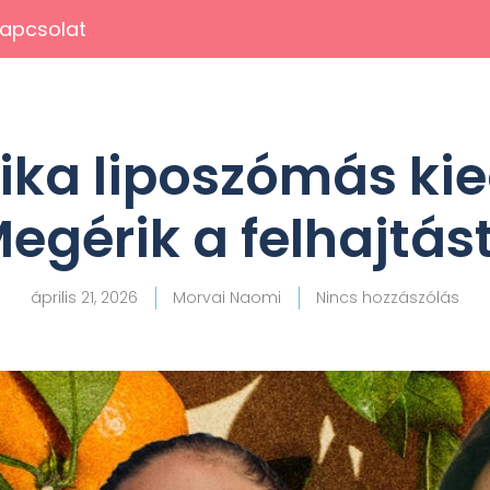
apcsolat
ka liposzómás kie
egérik a felhajtás
április 21, 2026
Morvai Naomi
Nincs hozzászólás