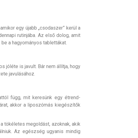
, amikor egy újabb „csodaszer” kerül a
ennapi rutinjába. Az első dolog, amit
k be a hagyományos tablettákat.
jóléte is javult. Bár nem állítja, hogy
zete javulásához.
tól függ, mit keresünk egy étrend-
rat, akkor a liposzómás kiegészítők
a tökéletes megoldást, azoknak, akik
bálniuk. Az egészség ugyanis mindig