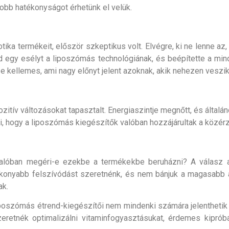
yobb hatékonyságot érhetünk el velük.
tika termékeit, először szkeptikus volt. Elvégre, ki ne lenne az
 egy esélyt a liposzómás technológiának, és beépítette a mind
íze kellemes, ami nagy előnyt jelent azoknak, akik nehezen veszi
itív változásokat tapasztalt. Energiaszintje megnőtt, és általános 
ri, hogy a liposzómás kiegészítők valóban hozzájárultak a közér
Valóban megéri-e ezekbe a termékekbe beruházni? A válasz at
konyabb felszívódást szeretnénk, és nem bánjuk a magasabb á
ak.
oszómás étrend-kiegészítői nem mindenki számára jelenthetik 
szeretnék optimalizálni vitaminfogyasztásukat, érdemes kipró