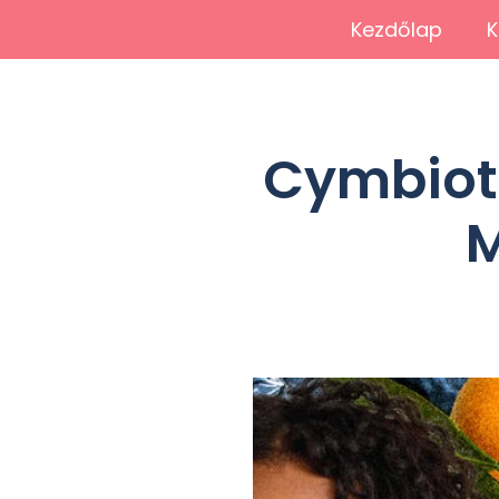
Kezdőlap
K
Cymbioti
M