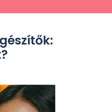
gészítők:
t?