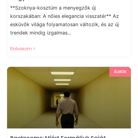
**Szoknya-kosztüm a menyegzők új
korszakában: A nőies elegancia visszatér** Az
esküvők világa folyamatosan változik, és az új
trendek mindig izgalmas...
Elolvasom >
ÁLMOK
Backrooms: Miért Formáljuk Saját