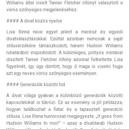
Williams által viselt Tanner Fletcher öltönyt választott a
vörös szőnyeges megjelenéséhez.
#### A divat közös nyelve
Lisa Rinna neve egyet jelent a merész és egyedi
divatválasztásokkal. Ezúttal azonban nemcsak a saját
stílusérzékére támaszkodott, hanem Hudson Williams
ruhatárából inspirálódott. A különleges, pöttyös mintával
díszített Tanner Fletcher öltöny azonnal felkeltette Lisa
figyelmét, így úgy döntött, hogy ő maga is viselni fogja
azt egy neves vörös szőnyeges eseményen.
#### Generációk közötti híd
A divat világa gyakran a különböző generációk közötti
kapcsolatokat is tükrözi. Ez az esemény is jól példázza,
hogyan találkozhat a fiatal és a tapasztalt generáció
stílusa. Lisa Rinna humorosan megjegyezte: „It goes from
Hudson Williams to moi!” – azaz a divatdarab Hudson