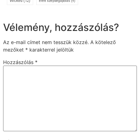
Wicked
(12)
érett szépségápolás
(9)
Vélemény, hozzászólás?
Az e-mail címet nem tesszük közzé.
A kötelező
mezőket
*
karakterrel jelöltük
Hozzászólás
*