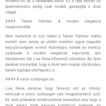
Williams-től az ő ruhatárába került. Ez a fajta átvétel és
újraértelmezés pedig csak tovább gazdagítja a divat
világát.
#### Tanner Fletcher: A modern elegancia
megtestesítője
Nem mehetünk el szó nélkül a Tanner Fletcher márka
mellett sem, amely az utóbbi években egyre nagyobb
népszerűségnek örvend. Különleges mintáik és merész
szabásaik a modern eleganciát képviselik, ami
tökéletesen illik Lisa Rinna kifinomult ízléséhez. Az ilyen
darabok bizonyítják, hogy a divat nem csupán öltözködés,
hanem egyfajta önkifejezés is.
#### A vörös szőnyegen túl
Lisa Rinna döntése, hogy felveszi ezt az öltönyt,
nemcsak a vörös szőnyegen való megjelenéséről szól.
Az ilyen pillanatok emlékeztetnek bennünket arra, hogy a
divat képes hidat képezni különböző emberek és