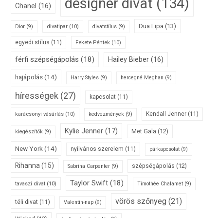
designer divat
(134)
Chanel
(16)
Dua Lipa
(13)
divatipar
(10)
Dior
(9)
divatstílus
(9)
egyedi stílus
(11)
Fekete Péntek
(10)
férfi szépségápolás
(18)
Hailey Bieber
(16)
hajápolás
(14)
Harry Styles
(9)
hercegné Meghan
(9)
hírességek
(27)
kapcsolat
(11)
karácsonyi vásárlás
(10)
Kendall Jenner
(11)
kedvezmények
(9)
Kylie Jenner
(17)
Met Gala
(12)
kiegészítők
(9)
New York
(14)
nyilvános szerelem
(11)
párkapcsolat
(9)
Rihanna
(15)
szépségápolás
(12)
Sabrina Carpenter
(9)
Taylor Swift
(18)
tavaszi divat
(10)
Timothée Chalamet
(9)
vörös szőnyeg
(21)
téli divat
(11)
Valentin-nap
(9)