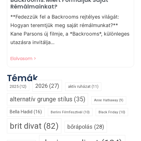
Rémálmainkat?
**Fedezzük fel a Backrooms rejtélyes világát:
Hogyan teremtjük meg saját rémálmunkat?**
Kane Parsons új filmje, a *Backrooms*, különleges
utazásra invitálja...
Elolvasom >
Témák
2026
(27)
2025
(12)
aktív ruházat
(11)
alternatív grunge stílus
(35)
Anne Hathaway
(9)
Bella Hadid
(16)
Berlini Filmfesztivál
(10)
Black Friday
(10)
brit divat
(82)
bőrápolás
(28)