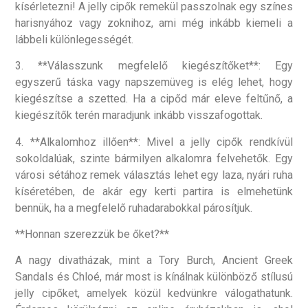
kísérletezni! A jelly cipők remekül passzolnak egy színes
harisnyához vagy zoknihoz, ami még inkább kiemeli a
lábbeli különlegességét.
3. **Válasszunk megfelelő kiegészítőket**: Egy
egyszerű táska vagy napszemüveg is elég lehet, hogy
kiegészítse a szetted. Ha a cipőd már eleve feltűnő, a
kiegészítők terén maradjunk inkább visszafogottak.
4. **Alkalomhoz illően**: Mivel a jelly cipők rendkívül
sokoldalúak, szinte bármilyen alkalomra felvehetők. Egy
városi sétához remek választás lehet egy laza, nyári ruha
kíséretében, de akár egy kerti partira is elmehetünk
bennük, ha a megfelelő ruhadarabokkal párosítjuk.
**Honnan szerezzük be őket?**
A nagy divatházak, mint a Tory Burch, Ancient Greek
Sandals és Chloé, már most is kínálnak különböző stílusú
jelly cipőket, amelyek közül kedvünkre válogathatunk.