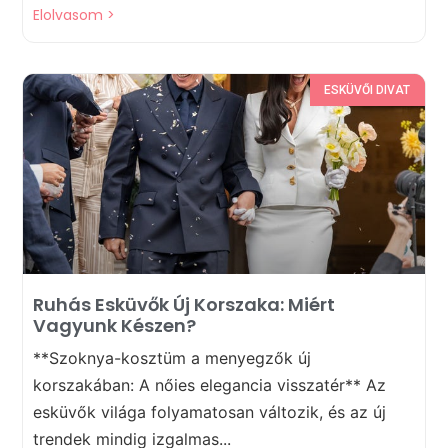
Elolvasom >
ESKÜVŐI DIVAT
Ruhás Esküvők Új Korszaka: Miért
Vagyunk Készen?
**Szoknya-kosztüm a menyegzők új
korszakában: A nőies elegancia visszatér** Az
esküvők világa folyamatosan változik, és az új
trendek mindig izgalmas...