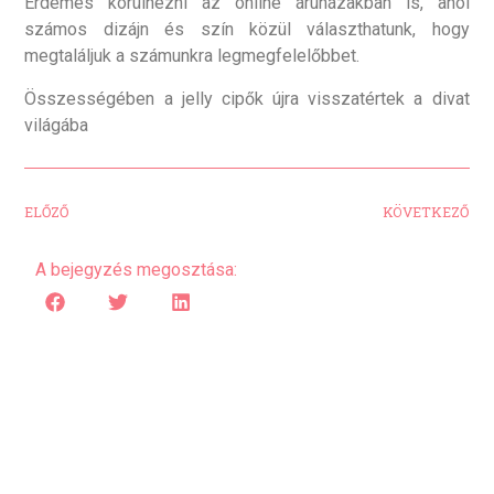
Érdemes körülnézni az online áruházakban is, ahol
számos dizájn és szín közül választhatunk, hogy
megtaláljuk a számunkra legmegfelelőbbet.
Összességében a jelly cipők újra visszatértek a divat
világába
ELŐZŐ
KÖVETKEZŐ
A bejegyzés megosztása: