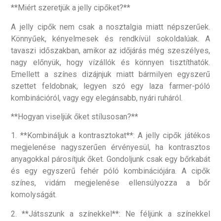
**Miért szeretjük a jelly cipőket?**
A jelly cipők nem csak a nosztalgia miatt népszerűek.
Könnyűek, kényelmesek és rendkívül sokoldalúak. A
tavaszi időszakban, amikor az időjárás még szeszélyes,
nagy előnyük, hogy vízállók és könnyen tisztíthatók.
Emellett a színes dizájnjuk miatt bármilyen egyszerű
szettet feldobnak, legyen szó egy laza farmer-póló
kombinációról, vagy egy elegánsabb, nyári ruháról.
**Hogyan viseljük őket stílusosan?**
1. **Kombináljuk a kontrasztokat**: A jelly cipők játékos
megjelenése nagyszerűen érvényesül, ha kontrasztos
anyagokkal párosítjuk őket. Gondoljunk csak egy bőrkabát
és egy egyszerű fehér póló kombinációjára. A cipők
színes, vidám megjelenése ellensúlyozza a bőr
komolyságát.
2. **Játsszunk a színekkel**: Ne féljünk a színekkel