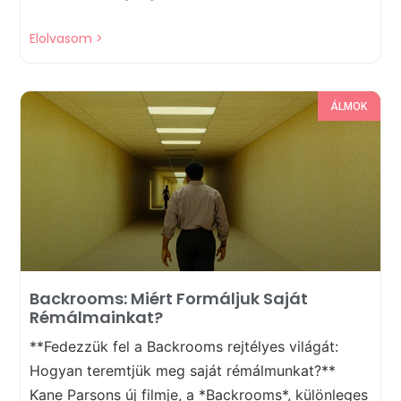
Elolvasom >
ÁLMOK
Backrooms: Miért Formáljuk Saját
Rémálmainkat?
**Fedezzük fel a Backrooms rejtélyes világát:
Hogyan teremtjük meg saját rémálmunkat?**
Kane Parsons új filmje, a *Backrooms*, különleges