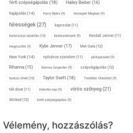
férfi szépségápolás
(18)
Hailey Bieber
(16)
hajápolás
(14)
Harry Styles
(9)
hercegné Meghan
(9)
hírességek
(27)
kapcsolat
(11)
karácsonyi vásárlás
(10)
Kendall Jenner
(11)
kedvezmények
(9)
Kylie Jenner
(17)
Met Gala
(12)
kiegészítők
(9)
New York
(14)
nyilvános szerelem
(11)
párkapcsolat
(9)
Rihanna
(15)
szépségápolás
(12)
Sabrina Carpenter
(9)
Taylor Swift
(18)
tavaszi divat
(10)
Timothée Chalamet
(9)
vörös szőnyeg
(21)
téli divat
(11)
Valentin-nap
(9)
Wicked
(12)
érett szépségápolás
(9)
Vélemény, hozzászólás?