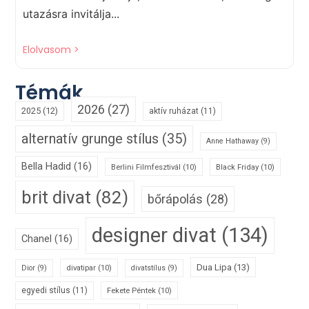
utazásra invitálja...
Elolvasom >
Témák
2026
(27)
2025
(12)
aktív ruházat
(11)
alternatív grunge stílus
(35)
Anne Hathaway
(9)
Bella Hadid
(16)
Berlini Filmfesztivál
(10)
Black Friday
(10)
brit divat
(82)
bőrápolás
(28)
designer divat
(134)
Chanel
(16)
Dua Lipa
(13)
divatipar
(10)
Dior
(9)
divatstílus
(9)
egyedi stílus
(11)
Fekete Péntek
(10)