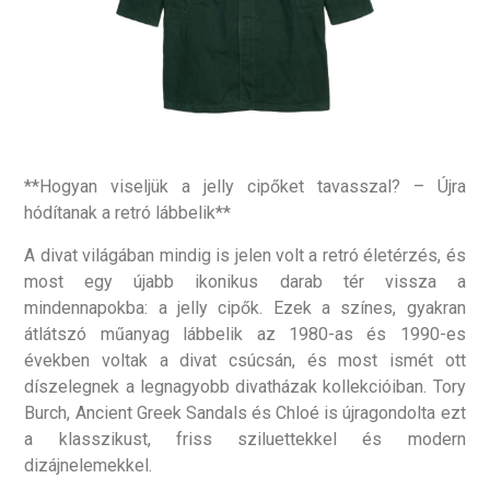
**Hogyan viseljük a jelly cipőket tavasszal? – Újra
hódítanak a retró lábbelik**
A divat világában mindig is jelen volt a retró életérzés, és
most egy újabb ikonikus darab tér vissza a
mindennapokba: a jelly cipők. Ezek a színes, gyakran
átlátszó műanyag lábbelik az 1980-as és 1990-es
években voltak a divat csúcsán, és most ismét ott
díszelegnek a legnagyobb divatházak kollekcióiban. Tory
Burch, Ancient Greek Sandals és Chloé is újragondolta ezt
a klasszikust, friss sziluettekkel és modern
dizájnelemekkel.