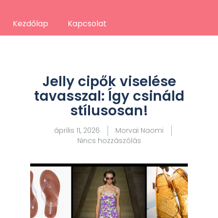
Kezdőlap
Kapcsolat
Jelly cipők viselése
tavasszal: Így csináld
stílusosan!
április 11, 2026
Morvai Naomi
Nincs hozzászólás