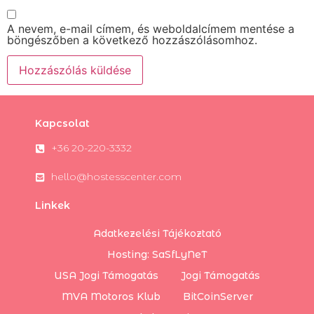
A nevem, e-mail címem, és weboldalcímem mentése a
böngészőben a következő hozzászólásomhoz.
Kapcsolat
+36 20-220-3332
hello@hostesscenter.com
Linkek
Adatkezelési Tájékoztató
Hosting: SaSfLyNeT
USA Jogi Támogatás
Jogi Támogatás
MVA Motoros Klub
BitCoinServer