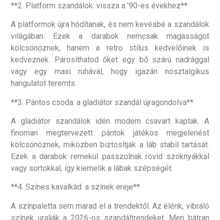
**2. Platform szandálok: vissza a ’90-es évekhez**
A platformok újra hódítanak, és nem kevésbé a szandálok
világában. Ezek a darabok nemcsak magasságot
kölcsönöznek, hanem a retro stílus kedvelőinek is
kedveznek. Párosíthatod őket egy bő szárú nadrággal
vagy egy maxi ruhával, hogy igazán nosztalgikus
hangulatot teremts.
**3. Pántos csoda: a gladiátor szandál újragondolva**
A gladiátor szandálok idén modern csavart kaptak. A
finoman megtervezett pántok játékos megjelenést
kölcsönöznek, miközben biztosítják a láb stabil tartását.
Ezek a darabok remekül passzolnak rövid szoknyákkal
vagy sortokkal, így kiemelik a lábak szépségét.
**4. Színes kavalkád: a színek ereje**
A színpaletta sem marad el a trendektől. Az élénk, vibráló
színek uralják a 2026-os szandáltrendeket. Merj bátran