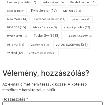
karácsonyi vásárlás
(10)
Kendall Jenner
(11)
kedvezmények
(9)
Kylie Jenner
(17)
Met Gala
(12)
kiegészítők
(9)
New York
(14)
nyilvános szerelem
(11)
párkapcsolat
(9)
Rihanna
(15)
szépségápolás
(12)
Sabrina Carpenter
(9)
Taylor Swift
(18)
tavaszi divat
(10)
Timothée Chalamet
(9)
vörös szőnyeg
(21)
téli divat
(11)
Valentin-nap
(9)
Wicked
(12)
érett szépségápolás
(9)
Vélemény, hozzászólás?
Az e-mail címet nem tesszük közzé.
A kötelező
mezőket
*
karakterrel jelöltük
Hozzászólás
*