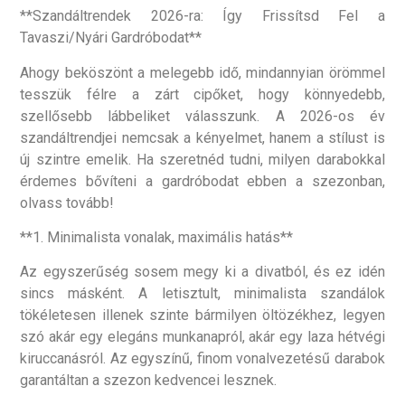
**Szandáltrendek 2026-ra: Így Frissítsd Fel a
Tavaszi/Nyári Gardróbodat**
Ahogy beköszönt a melegebb idő, mindannyian örömmel
tesszük félre a zárt cipőket, hogy könnyedebb,
szellősebb lábbeliket válasszunk. A 2026-os év
szandáltrendjei nemcsak a kényelmet, hanem a stílust is
új szintre emelik. Ha szeretnéd tudni, milyen darabokkal
érdemes bővíteni a gardróbodat ebben a szezonban,
olvass tovább!
**1. Minimalista vonalak, maximális hatás**
Az egyszerűség sosem megy ki a divatból, és ez idén
sincs másként. A letisztult, minimalista szandálok
tökéletesen illenek szinte bármilyen öltözékhez, legyen
szó akár egy elegáns munkanapról, akár egy laza hétvégi
kiruccanásról. Az egyszínű, finom vonalvezetésű darabok
garantáltan a szezon kedvencei lesznek.