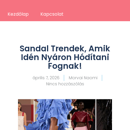
Kezdőlap
Kapcsolat
Sandal Trendek, Amik
Idén Nyáron Hódítani
Fognak!
április 7, 2026
Morvai Naomi
Nincs hozzászólás