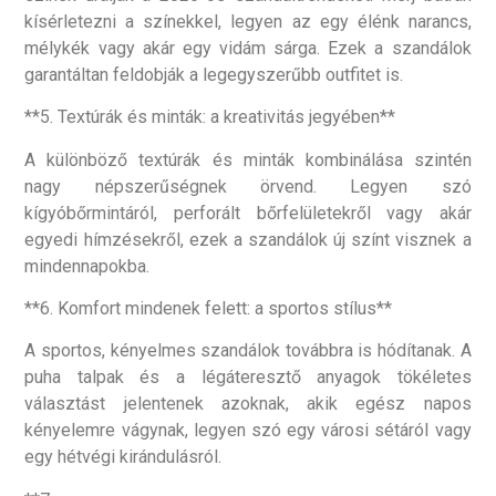
kísérletezni a színekkel, legyen az egy élénk narancs,
mélykék vagy akár egy vidám sárga. Ezek a szandálok
garantáltan feldobják a legegyszerűbb outfitet is.
**5. Textúrák és minták: a kreativitás jegyében**
A különböző textúrák és minták kombinálása szintén
nagy népszerűségnek örvend. Legyen szó
kígyóbőrmintáról, perforált bőrfelületekről vagy akár
egyedi hímzésekről, ezek a szandálok új színt visznek a
mindennapokba.
**6. Komfort mindenek felett: a sportos stílus**
A sportos, kényelmes szandálok továbbra is hódítanak. A
puha talpak és a légáteresztő anyagok tökéletes
választást jelentenek azoknak, akik egész napos
kényelemre vágynak, legyen szó egy városi sétáról vagy
egy hétvégi kirándulásról.