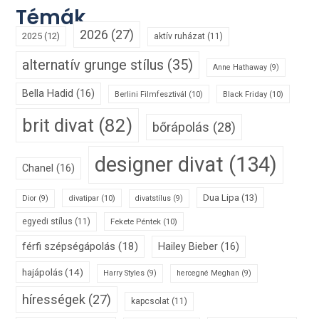
Témák
2026
(27)
2025
(12)
aktív ruházat
(11)
alternatív grunge stílus
(35)
Anne Hathaway
(9)
Bella Hadid
(16)
Berlini Filmfesztivál
(10)
Black Friday
(10)
brit divat
(82)
bőrápolás
(28)
designer divat
(134)
Chanel
(16)
Dua Lipa
(13)
divatipar
(10)
Dior
(9)
divatstílus
(9)
egyedi stílus
(11)
Fekete Péntek
(10)
férfi szépségápolás
(18)
Hailey Bieber
(16)
hajápolás
(14)
Harry Styles
(9)
hercegné Meghan
(9)
hírességek
(27)
kapcsolat
(11)