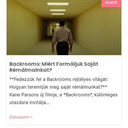
ÁLMOK
Backrooms: Miért Formáljuk Saját
Rémálmainkat?
**Fedezzük fel a Backrooms rejtélyes világát:
Hogyan teremtjük meg saját rémálmunkat?**
Kane Parsons új filmje, a *Backrooms*, különleges
utazásra invitálja...
Elolvasom >