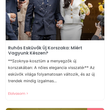
Ruhás Esküvők Új Korszaka: Miért
Vagyunk Készen?
**Szoknya-kosztüm a menyegzők új
korszakában: A nőies elegancia visszatér** Az
esküvők világa folyamatosan változik, és az új
trendek mindig izgalmas...
Elolvasom >