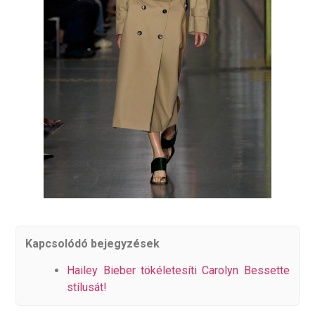
Kapcsolódó bejegyzések
Hailey Bieber tökéletesíti Carolyn Bessette
stílusát!