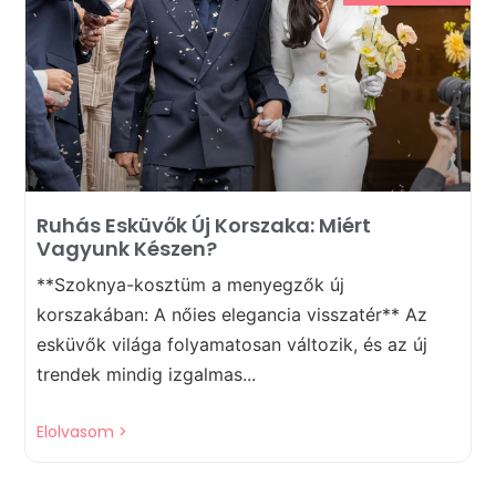
Ruhás Esküvők Új Korszaka: Miért
Vagyunk Készen?
**Szoknya-kosztüm a menyegzők új
korszakában: A nőies elegancia visszatér** Az
esküvők világa folyamatosan változik, és az új
trendek mindig izgalmas...
Elolvasom >