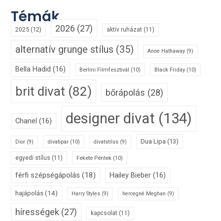
Témák
2026
(27)
2025
(12)
aktív ruházat
(11)
alternatív grunge stílus
(35)
Anne Hathaway
(9)
Bella Hadid
(16)
Berlini Filmfesztivál
(10)
Black Friday
(10)
brit divat
(82)
bőrápolás
(28)
designer divat
(134)
Chanel
(16)
Dua Lipa
(13)
divatipar
(10)
Dior
(9)
divatstílus
(9)
egyedi stílus
(11)
Fekete Péntek
(10)
férfi szépségápolás
(18)
Hailey Bieber
(16)
hajápolás
(14)
Harry Styles
(9)
hercegné Meghan
(9)
hírességek
(27)
kapcsolat
(11)