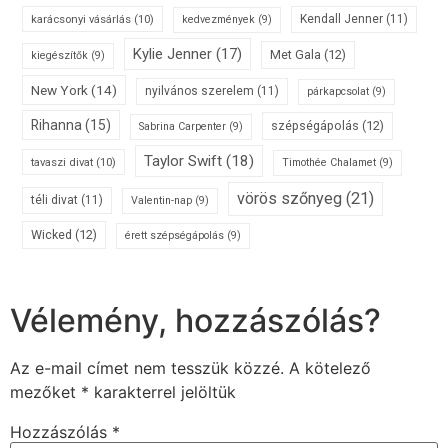
karácsonyi vásárlás
(10)
Kendall Jenner
(11)
kedvezmények
(9)
Kylie Jenner
(17)
Met Gala
(12)
kiegészítők
(9)
New York
(14)
nyilvános szerelem
(11)
párkapcsolat
(9)
Rihanna
(15)
szépségápolás
(12)
Sabrina Carpenter
(9)
Taylor Swift
(18)
tavaszi divat
(10)
Timothée Chalamet
(9)
vörös szőnyeg
(21)
téli divat
(11)
Valentin-nap
(9)
Wicked
(12)
érett szépségápolás
(9)
Vélemény, hozzászólás?
Az e-mail címet nem tesszük közzé.
A kötelező
mezőket
*
karakterrel jelöltük
Hozzászólás
*