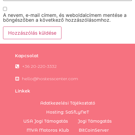
A nevem, e-mail címem, és weboldalcímem mentése a
böngészőben a következő hozzászólásomhoz.
Kapcsolat
+36 20-220-3332
hello@hostesscenter.com
Linkek
Adatkezelési Tájékoztató
Hosting: SaSfLyNeT
USA Jogi Támogatás
Jogi Támogatás
MVA Motoros Klub
BitCoinServer