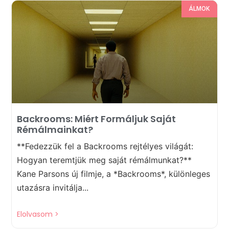
ÁLMOK
Backrooms: Miért Formáljuk Saját
Rémálmainkat?
**Fedezzük fel a Backrooms rejtélyes világát:
Hogyan teremtjük meg saját rémálmunkat?**
Kane Parsons új filmje, a *Backrooms*, különleges
utazásra invitálja...
Elolvasom >