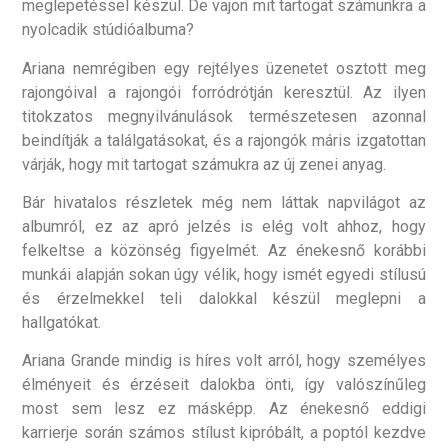
meglepetéssel készül. De vajon mit tartogat számunkra a
nyolcadik stúdióalbuma?
Ariana nemrégiben egy rejtélyes üzenetet osztott meg
rajongóival a rajongói forródrótján keresztül. Az ilyen
titokzatos megnyilvánulások természetesen azonnal
beindítják a találgatásokat, és a rajongók máris izgatottan
várják, hogy mit tartogat számukra az új zenei anyag.
Bár hivatalos részletek még nem láttak napvilágot az
albumról, ez az apró jelzés is elég volt ahhoz, hogy
felkeltse a közönség figyelmét. Az énekesnő korábbi
munkái alapján sokan úgy vélik, hogy ismét egyedi stílusú
és érzelmekkel teli dalokkal készül meglepni a
hallgatókat.
Ariana Grande mindig is híres volt arról, hogy személyes
élményeit és érzéseit dalokba önti, így valószínűleg
most sem lesz ez másképp. Az énekesnő eddigi
karrierje során számos stílust kipróbált, a poptól kezdve