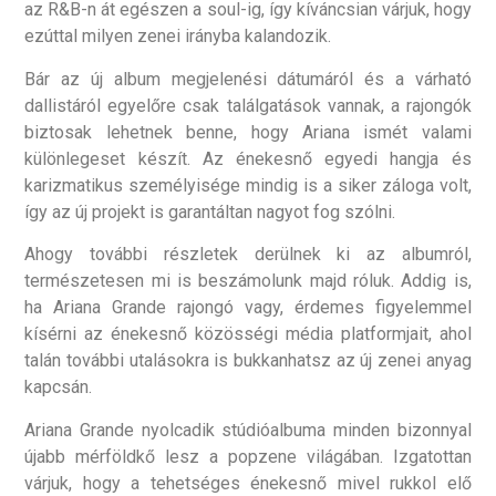
az R&B-n át egészen a soul-ig, így kíváncsian várjuk, hogy
ezúttal milyen zenei irányba kalandozik.
Bár az új album megjelenési dátumáról és a várható
dallistáról egyelőre csak találgatások vannak, a rajongók
biztosak lehetnek benne, hogy Ariana ismét valami
különlegeset készít. Az énekesnő egyedi hangja és
karizmatikus személyisége mindig is a siker záloga volt,
így az új projekt is garantáltan nagyot fog szólni.
Ahogy további részletek derülnek ki az albumról,
természetesen mi is beszámolunk majd róluk. Addig is,
ha Ariana Grande rajongó vagy, érdemes figyelemmel
kísérni az énekesnő közösségi média platformjait, ahol
talán további utalásokra is bukkanhatsz az új zenei anyag
kapcsán.
Ariana Grande nyolcadik stúdióalbuma minden bizonnyal
újabb mérföldkő lesz a popzene világában. Izgatottan
várjuk, hogy a tehetséges énekesnő mivel rukkol elő