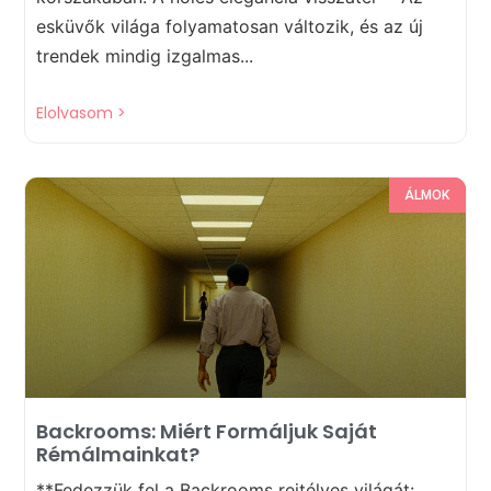
esküvők világa folyamatosan változik, és az új
trendek mindig izgalmas...
Elolvasom >
ÁLMOK
Backrooms: Miért Formáljuk Saját
Rémálmainkat?
**Fedezzük fel a Backrooms rejtélyes világát: