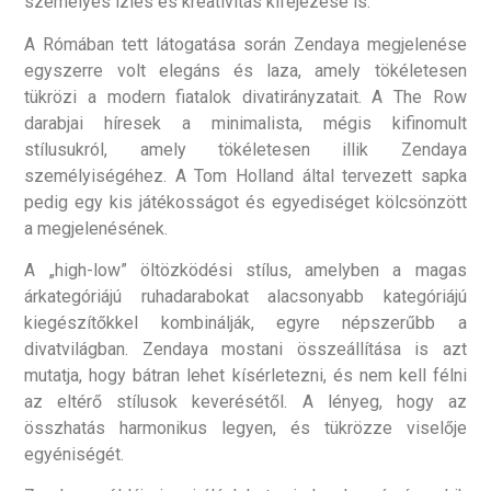
személyes ízlés és kreativitás kifejezése is.
A Rómában tett látogatása során Zendaya megjelenése
egyszerre volt elegáns és laza, amely tökéletesen
tükrözi a modern fiatalok divatirányzatait. A The Row
darabjai híresek a minimalista, mégis kifinomult
stílusukról, amely tökéletesen illik Zendaya
személyiségéhez. A Tom Holland által tervezett sapka
pedig egy kis játékosságot és egyediséget kölcsönzött
a megjelenésének.
A „high-low” öltözködési stílus, amelyben a magas
árkategóriájú ruhadarabokat alacsonyabb kategóriájú
kiegészítőkkel kombinálják, egyre népszerűbb a
divatvilágban. Zendaya mostani összeállítása is azt
mutatja, hogy bátran lehet kísérletezni, és nem kell félni
az eltérő stílusok keverésétől. A lényeg, hogy az
összhatás harmonikus legyen, és tükrözze viselője
egyéniségét.