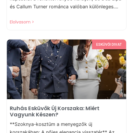
és Callum Turner románca valóban különleges....
Elolvasom >
ESKÜVŐI DIVAT
Ruhás Esküvők Új Korszaka: Miért
Vagyunk Készen?
**Szoknya-kosztüm a menyegzők új
korszakában: A nőies elegancia visszatér** Az