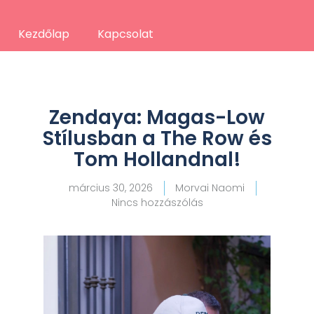
Kezdőlap
Kapcsolat
Zendaya: Magas-Low
Stílusban a The Row és
Tom Hollandnal!
március 30, 2026
Morvai Naomi
Nincs hozzászólás