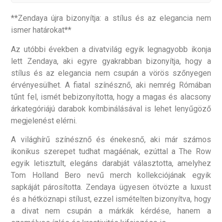
**Zendaya újra bizonyítja: a stílus és az elegancia nem
ismer határokat**
Az utóbbi években a divatvilág egyik legnagyobb ikonja
lett Zendaya, aki egyre gyakrabban bizonyítja, hogy a
stílus és az elegancia nem csupán a vörös szőnyegen
érvényesülhet. A fiatal színésznő, aki nemrég Rómában
tűnt fel, ismét bebizonyította, hogy a magas és alacsony
árkategóriájú darabok kombinálásával is lehet lenyűgöző
megjelenést elérni.
A világhírű színésznő és énekesnő, aki már számos
ikonikus szerepet tudhat magáénak, ezúttal a The Row
egyik letisztult, elegáns darabját választotta, amelyhez
Tom Holland Bero nevű merch kollekciójának egyik
sapkáját párosította. Zendaya ügyesen ötvözte a luxust
és a hétköznapi stílust, ezzel ismételten bizonyítva, hogy
a divat nem csupán a márkák kérdése, hanem a