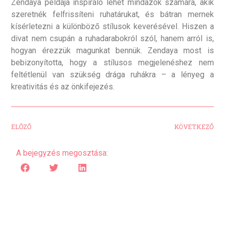
Zendaya példája inspiráló lehet mindazok számára, akik
szeretnék felfrissíteni ruhatárukat, és bátran mernek
kísérletezni a különböző stílusok keverésével. Hiszen a
divat nem csupán a ruhadarabokról szól, hanem arról is,
hogyan érezzük magunkat bennük. Zendaya most is
bebizonyította, hogy a stílusos megjelenéshez nem
feltétlenül van szükség drága ruhákra – a lényeg a
kreativitás és az önkifejezés.
ELŐZŐ
KÖVETKEZŐ
A bejegyzés megosztása: