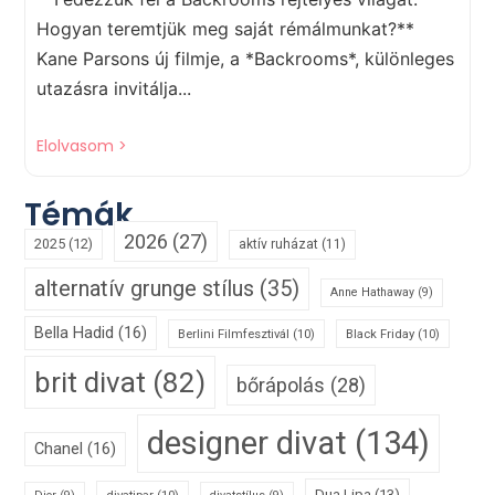
Hogyan teremtjük meg saját rémálmunkat?**
Kane Parsons új filmje, a *Backrooms*, különleges
utazásra invitálja...
Elolvasom >
Témák
2026
(27)
2025
(12)
aktív ruházat
(11)
alternatív grunge stílus
(35)
Anne Hathaway
(9)
Bella Hadid
(16)
Berlini Filmfesztivál
(10)
Black Friday
(10)
brit divat
(82)
bőrápolás
(28)
designer divat
(134)
Chanel
(16)
Dua Lipa
(13)
divatipar
(10)