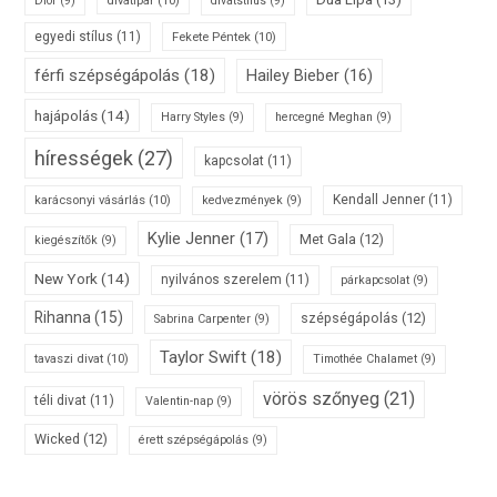
Dior
(9)
divatstílus
(9)
egyedi stílus
(11)
Fekete Péntek
(10)
férfi szépségápolás
(18)
Hailey Bieber
(16)
hajápolás
(14)
Harry Styles
(9)
hercegné Meghan
(9)
hírességek
(27)
kapcsolat
(11)
karácsonyi vásárlás
(10)
Kendall Jenner
(11)
kedvezmények
(9)
Kylie Jenner
(17)
Met Gala
(12)
kiegészítők
(9)
New York
(14)
nyilvános szerelem
(11)
párkapcsolat
(9)
Rihanna
(15)
szépségápolás
(12)
Sabrina Carpenter
(9)
Taylor Swift
(18)
tavaszi divat
(10)
Timothée Chalamet
(9)
vörös szőnyeg
(21)
téli divat
(11)
Valentin-nap
(9)
Wicked
(12)
érett szépségápolás
(9)