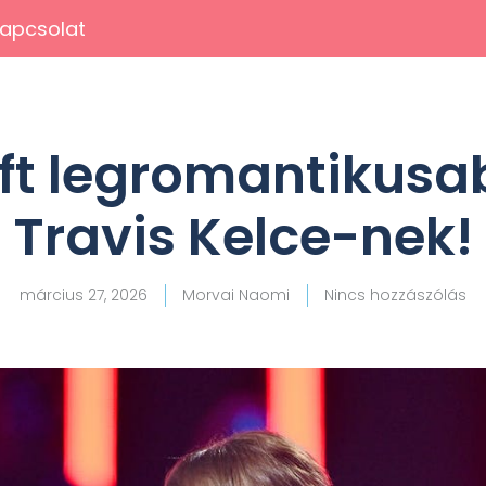
apcsolat
ift legromantikusa
Travis Kelce-nek!
március 27, 2026
Morvai Naomi
Nincs hozzászólás