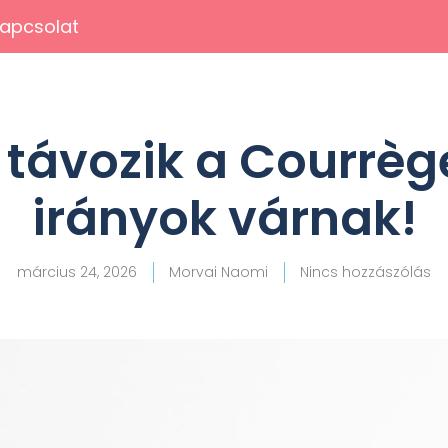
apcsolat
e távozik a Courrège
irányok várnak!
március 24, 2026
Morvai Naomi
Nincs hozzászólás