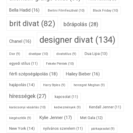
Bella Hadid
(16)
Berlini Filmfesztivál
(10)
Black Friday
(10)
brit divat
(82)
bőrápolás
(28)
designer divat
(134)
Chanel
(16)
Dua Lipa
(13)
divatipar
(10)
Dior
(9)
divatstílus
(9)
egyedi stílus
(11)
Fekete Péntek
(10)
férfi szépségápolás
(18)
Hailey Bieber
(16)
hajápolás
(14)
Harry Styles
(9)
hercegné Meghan
(9)
hírességek
(27)
kapcsolat
(11)
karácsonyi vásárlás
(10)
Kendall Jenner
(11)
kedvezmények
(9)
Kylie Jenner
(17)
Met Gala
(12)
kiegészítők
(9)
New York
(14)
nyilvános szerelem
(11)
párkapcsolat
(9)