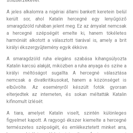
stílusérzékével.
A jeles alkalomra a nigériai állami bankett keretein belül
került sor, ahol Katalin hercegné egy lenyűgöző
smaragdzöld ruhában jelent meg. Ez az árnyalat nemcsak
a hercegné szépségét emelte ki, hanem tökéletes
harmóniát alkotott a választott tiarával is, amely a brit
királyi ékszergyűjtemény egyik ékköve.
A smaragdzöld ruha elegáns szabása kihangsúlyozta
Katalin karcsú alakját, miközben a ruha anyaga és színe a
királyi méltóságot sugallta. A hercegné választása
nemcsak a divatkritikusokat, hanem a közönséget is
elbűvölte. Az eseményről készült fotók gyorsan
elterjedtek az interneten, és sokan méltatták Katalin
kifinomult ízlését.
A tiara, amelyet Katalin viselt, szintén különleges
figyelmet kapott. A ragyogó ékszer kiemelte a hercegné
természetes szépségét, és emlékeztetett minket arra,