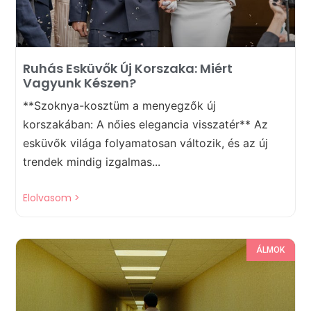
Ruhás Esküvők Új Korszaka: Miért
Vagyunk Készen?
**Szoknya-kosztüm a menyegzők új
korszakában: A nőies elegancia visszatér** Az
esküvők világa folyamatosan változik, és az új
trendek mindig izgalmas...
Elolvasom >
ÁLMOK