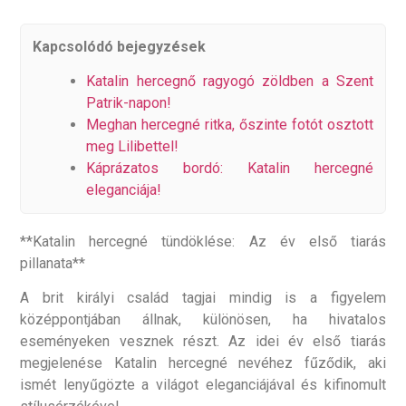
Kapcsolódó bejegyzések
Katalin hercegnő ragyogó zöldben a Szent
Patrik-napon!
Meghan hercegné ritka, őszinte fotót osztott
meg Lilibettel!
Káprázatos bordó: Katalin hercegné
eleganciája!
**Katalin hercegné tündöklése: Az év első tiarás
pillanata**
A brit királyi család tagjai mindig is a figyelem
középpontjában állnak, különösen, ha hivatalos
eseményeken vesznek részt. Az idei év első tiarás
megjelenése Katalin hercegné nevéhez fűződik, aki
ismét lenyűgözte a világot eleganciájával és kifinomult