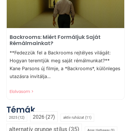
Backrooms: Miért Formáljuk Saját
Rémálmainkat?
**Fedezzük fel a Backrooms rejtélyes világát:
Hogyan teremtjük meg saját rémálmunkat?**
Kane Parsons új filmje, a *Backrooms*, különleges
utazásra invitálja...
Elolvasom >
Témák
2026
(27)
2025
(12)
aktív ruházat
(11)
alternatív grunge stílus
(35)
Anne Hathaway
(9)