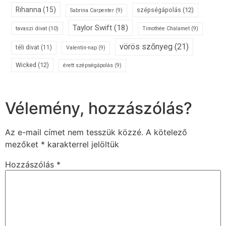
Rihanna
(15)
szépségápolás
(12)
Sabrina Carpenter
(9)
Taylor Swift
(18)
tavaszi divat
(10)
Timothée Chalamet
(9)
vörös szőnyeg
(21)
téli divat
(11)
Valentin-nap
(9)
Wicked
(12)
érett szépségápolás
(9)
Vélemény, hozzászólás?
Az e-mail címet nem tesszük közzé.
A kötelező
mezőket
*
karakterrel jelöltük
Hozzászólás
*