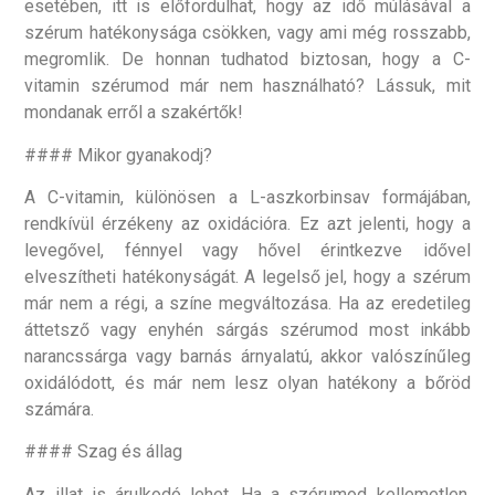
esetében, itt is előfordulhat, hogy az idő múlásával a
szérum hatékonysága csökken, vagy ami még rosszabb,
megromlik. De honnan tudhatod biztosan, hogy a C-
vitamin szérumod már nem használható? Lássuk, mit
mondanak erről a szakértők!
#### Mikor gyanakodj?
A C-vitamin, különösen a L-aszkorbinsav formájában,
rendkívül érzékeny az oxidációra. Ez azt jelenti, hogy a
levegővel, fénnyel vagy hővel érintkezve idővel
elveszítheti hatékonyságát. A legelső jel, hogy a szérum
már nem a régi, a színe megváltozása. Ha az eredetileg
áttetsző vagy enyhén sárgás szérumod most inkább
narancssárga vagy barnás árnyalatú, akkor valószínűleg
oxidálódott, és már nem lesz olyan hatékony a bőröd
számára.
#### Szag és állag
Az illat is árulkodó lehet. Ha a szérumod kellemetlen,