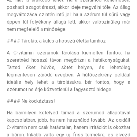
poshadt szagot áraszt, akkor ideje megválni tőle. Az állag
megváltozása szintén intő jel: ha a szérum túl sűrű vagy
éppen túl folyékony állagú lett, akkor valószínűleg már
nem megfelelő a minősége.
#### Tárolás: a kulcs a hosszú élettartamhoz
A C-vitamin szérumok tárolása kiemelten fontos, ha
szeretnéd hosszú távon megőrizni a hatékonyságukat.
Tartsd őket hűvös, sötét helyen, és lehetőleg
légmentesen záródó üvegben. A hűtőszekrény például
ideális hely lehet a tárolásukra, bár fontos, hogy a
szérumot ne érje közvetlenül a fagyasztó hidege.
#### Ne kockáztass!
Ha bármilyen kételyed támad a szérumod állapotával
kapcsolatban, jobb, ha nem használod tovább. Az oxidált
C-vitamin nem csak hatástalan, hanem irritációt is okozhat
a bőrön. Inkább válts egy új, friss termékre, és élvezd