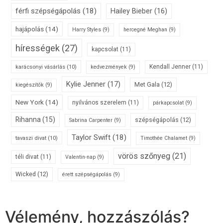
férfi szépségápolás
(18)
Hailey Bieber
(16)
hajápolás
(14)
Harry Styles
(9)
hercegné Meghan
(9)
hírességek
(27)
kapcsolat
(11)
karácsonyi vásárlás
(10)
Kendall Jenner
(11)
kedvezmények
(9)
Kylie Jenner
(17)
Met Gala
(12)
kiegészítők
(9)
New York
(14)
nyilvános szerelem
(11)
párkapcsolat
(9)
Rihanna
(15)
szépségápolás
(12)
Sabrina Carpenter
(9)
Taylor Swift
(18)
tavaszi divat
(10)
Timothée Chalamet
(9)
vörös szőnyeg
(21)
téli divat
(11)
Valentin-nap
(9)
Wicked
(12)
érett szépségápolás
(9)
Vélemény, hozzászólás?