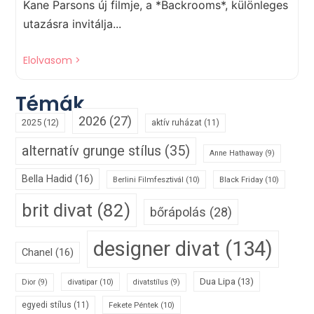
Kane Parsons új filmje, a *Backrooms*, különleges
utazásra invitálja...
Elolvasom >
Témák
2026
(27)
2025
(12)
aktív ruházat
(11)
alternatív grunge stílus
(35)
Anne Hathaway
(9)
Bella Hadid
(16)
Berlini Filmfesztivál
(10)
Black Friday
(10)
brit divat
(82)
bőrápolás
(28)
designer divat
(134)
Chanel
(16)
Dua Lipa
(13)
divatipar
(10)
Dior
(9)
divatstílus
(9)
egyedi stílus
(11)
Fekete Péntek
(10)