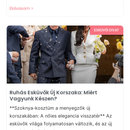
Elolvasom >
ESKÜVŐI DIVAT
Ruhás Esküvők Új Korszaka: Miért
Vagyunk Készen?
**Szoknya-kosztüm a menyegzők új
korszakában: A nőies elegancia visszatér** Az
esküvők világa folyamatosan változik, és az új