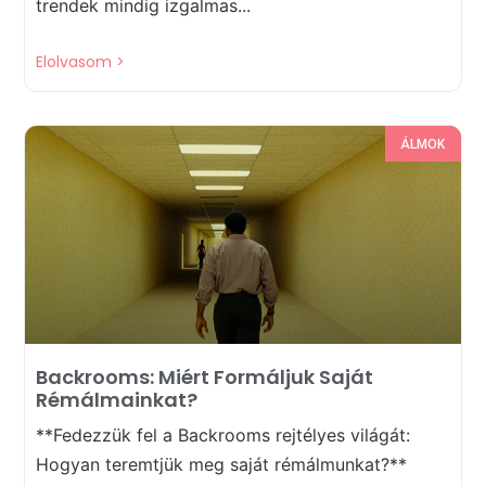
trendek mindig izgalmas...
Elolvasom >
ÁLMOK
Backrooms: Miért Formáljuk Saját
Rémálmainkat?
**Fedezzük fel a Backrooms rejtélyes világát:
Hogyan teremtjük meg saját rémálmunkat?**