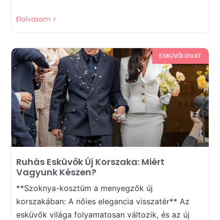
Elolvasom >
ESKÜVŐI DIVAT
Ruhás Esküvők Új Korszaka: Miért
Vagyunk Készen?
**Szoknya-kosztüm a menyegzők új
korszakában: A nőies elegancia visszatér** Az
esküvők világa folyamatosan változik, és az új