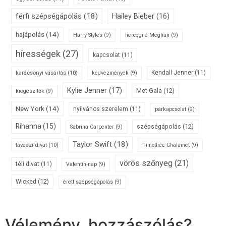
férfi szépségápolás
(18)
Hailey Bieber
(16)
hajápolás
(14)
Harry Styles
(9)
hercegné Meghan
(9)
hírességek
(27)
kapcsolat
(11)
karácsonyi vásárlás
(10)
Kendall Jenner
(11)
kedvezmények
(9)
Kylie Jenner
(17)
Met Gala
(12)
kiegészítők
(9)
New York
(14)
nyilvános szerelem
(11)
párkapcsolat
(9)
Rihanna
(15)
szépségápolás
(12)
Sabrina Carpenter
(9)
Taylor Swift
(18)
tavaszi divat
(10)
Timothée Chalamet
(9)
vörös szőnyeg
(21)
téli divat
(11)
Valentin-nap
(9)
Wicked
(12)
érett szépségápolás
(9)
Vélemény, hozzászólás?