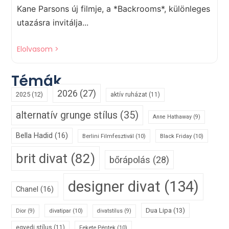
Kane Parsons új filmje, a *Backrooms*, különleges
utazásra invitálja...
Elolvasom >
Témák
2026
(27)
2025
(12)
aktív ruházat
(11)
alternatív grunge stílus
(35)
Anne Hathaway
(9)
Bella Hadid
(16)
Berlini Filmfesztivál
(10)
Black Friday
(10)
brit divat
(82)
bőrápolás
(28)
designer divat
(134)
Chanel
(16)
Dua Lipa
(13)
divatipar
(10)
Dior
(9)
divatstílus
(9)
egyedi stílus
(11)
Fekete Péntek
(10)