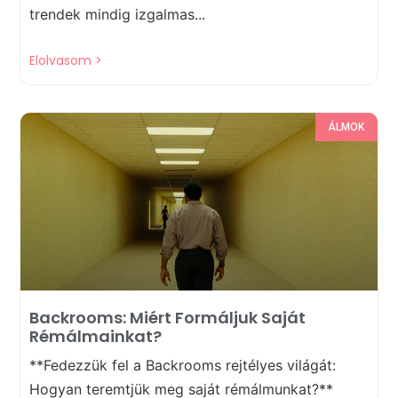
trendek mindig izgalmas...
Elolvasom >
ÁLMOK
Backrooms: Miért Formáljuk Saját
Rémálmainkat?
**Fedezzük fel a Backrooms rejtélyes világát:
Hogyan teremtjük meg saját rémálmunkat?**