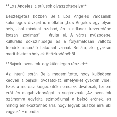
**Los Angeles, a stílusok olvasztótégelye**
Beszélgetés közben Bella Los Angeles városának
különleges divatját is méltatta. „Los Angeles egy olyan
hely, ahol mindent szabad, és a stílusok keveredése
igazán izgalmas” – árulta el. A város nyüzsgése,
kulturális sokszínűsége és a folyamatosan változó
trendek inspiráló hatással vannak Bellára, aki gyakran
merít ihletet a helyiek öltözködéséből.
**Bajnoki övcsatok: egy különleges részlet**
Az interjú során Bella megemlítette, hogy különösen
kedveli a bajnoki övcsatokat, amelyeket gyakran visel.
Ezek a merész kiegészítők nemcsak divatosak, hanem
erőt és magabiztosságot is sugároznak. „Az övcsatok
számomra egyfajta szimbólumai a belső erőnek, és
mindig emlékeztetnek arra, hogy legyek büszke arra, aki
vagyok” – mondta.