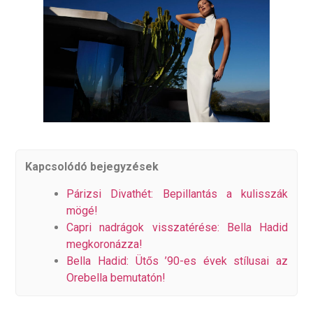
Kapcsolódó bejegyzések
Párizsi Divathét: Bepillantás a kulisszák
mögé!
Capri nadrágok visszatérése: Bella Hadid
megkoronázza!
Bella Hadid: Ütős ’90-es évek stílusai az
Orebella bemutatón!