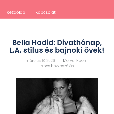
Kezdőlap
Kapcsolat
Bella Hadid: Divathónap,
L.A. stílus és bajnoki övek!
március 13, 2026
Morvai Naomi
Nincs hozzászólás