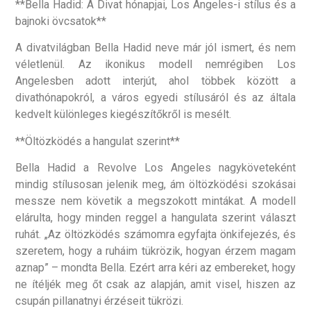
**Bella Hadid: A Divat hónapjai, Los Angeles-i stílus és a
bajnoki övcsatok**
A divatvilágban Bella Hadid neve már jól ismert, és nem
véletlenül. Az ikonikus modell nemrégiben Los
Angelesben adott interjút, ahol többek között a
divathónapokról, a város egyedi stílusáról és az általa
kedvelt különleges kiegészítőkről is mesélt.
**Öltözködés a hangulat szerint**
Bella Hadid a Revolve Los Angeles nagyköveteként
mindig stílusosan jelenik meg, ám öltözködési szokásai
messze nem követik a megszokott mintákat. A modell
elárulta, hogy minden reggel a hangulata szerint választ
ruhát. „Az öltözködés számomra egyfajta önkifejezés, és
szeretem, hogy a ruháim tükrözik, hogyan érzem magam
aznap” – mondta Bella. Ezért arra kéri az embereket, hogy
ne ítéljék meg őt csak az alapján, amit visel, hiszen az
csupán pillanatnyi érzéseit tükrözi.