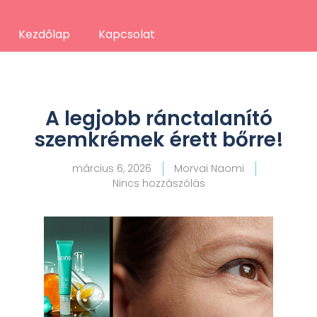
Kezdőlap
Kapcsolat
A legjobb ránctalanító
szemkrémek érett bőrre!
március 6, 2026
Morvai Naomi
Nincs hozzászólás