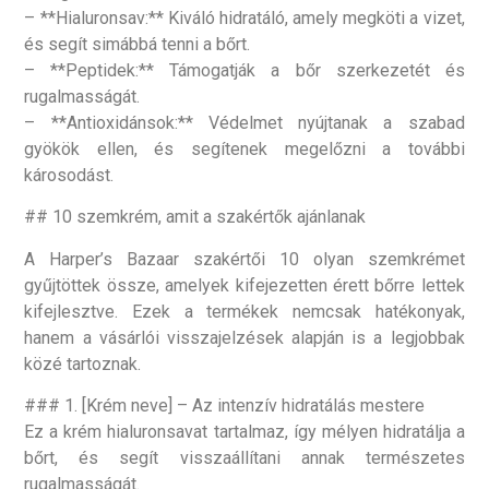
– **Hialuronsav:** Kiváló hidratáló, amely megköti a vizet,
és segít simábbá tenni a bőrt.
– **Peptidek:** Támogatják a bőr szerkezetét és
rugalmasságát.
– **Antioxidánsok:** Védelmet nyújtanak a szabad
gyökök ellen, és segítenek megelőzni a további
károsodást.
## 10 szemkrém, amit a szakértők ajánlanak
A Harper’s Bazaar szakértői 10 olyan szemkrémet
gyűjtöttek össze, amelyek kifejezetten érett bőrre lettek
kifejlesztve. Ezek a termékek nemcsak hatékonyak,
hanem a vásárlói visszajelzések alapján is a legjobbak
közé tartoznak.
### 1. [Krém neve] – Az intenzív hidratálás mestere
Ez a krém hialuronsavat tartalmaz, így mélyen hidratálja a
bőrt, és segít visszaállítani annak természetes
rugalmasságát.