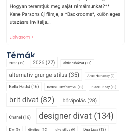
Hogyan teremtjük meg saját rémálmunkat?**
Kane Parsons új filmje, a *Backrooms*, különleges
utazásra invitálja...
Elolvasom >
Témák
2026
(27)
2025
(12)
aktív ruházat
(11)
alternatív grunge stílus
(35)
Anne Hathaway
(9)
Bella Hadid
(16)
Berlini Filmfesztivál
(10)
Black Friday
(10)
brit divat
(82)
bőrápolás
(28)
designer divat
(134)
Chanel
(16)
Dua Lipa
(13)
divatipar
(10)
Dior
(9)
divatstílus
(9)