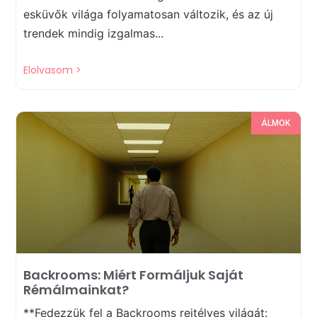
esküvők világa folyamatosan változik, és az új
trendek mindig izgalmas...
Elolvasom >
ÁLMOK
Backrooms: Miért Formáljuk Saját
Rémálmainkat?
**Fedezzük fel a Backrooms rejtélyes világát: