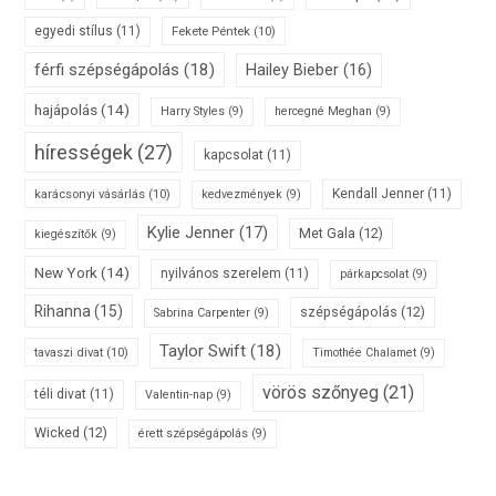
egyedi stílus
(11)
Fekete Péntek
(10)
férfi szépségápolás
(18)
Hailey Bieber
(16)
hajápolás
(14)
Harry Styles
(9)
hercegné Meghan
(9)
hírességek
(27)
kapcsolat
(11)
karácsonyi vásárlás
(10)
Kendall Jenner
(11)
kedvezmények
(9)
Kylie Jenner
(17)
Met Gala
(12)
kiegészítők
(9)
New York
(14)
nyilvános szerelem
(11)
párkapcsolat
(9)
Rihanna
(15)
szépségápolás
(12)
Sabrina Carpenter
(9)
Taylor Swift
(18)
tavaszi divat
(10)
Timothée Chalamet
(9)
vörös szőnyeg
(21)
téli divat
(11)
Valentin-nap
(9)
Wicked
(12)
érett szépségápolás
(9)