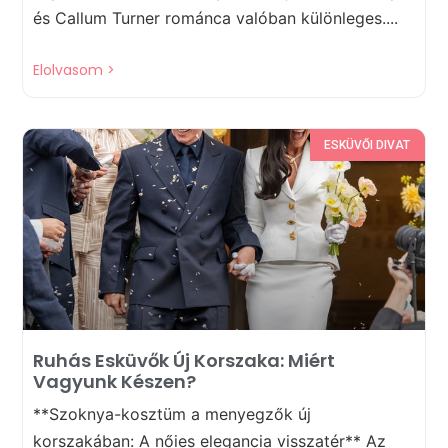
és Callum Turner románca valóban különleges....
Elolvasom >
ESKÜVŐI DIVAT
Ruhás Esküvők Új Korszaka: Miért
Vagyunk Készen?
**Szoknya-kosztüm a menyegzők új
korszakában: A nőies elegancia visszatér** Az