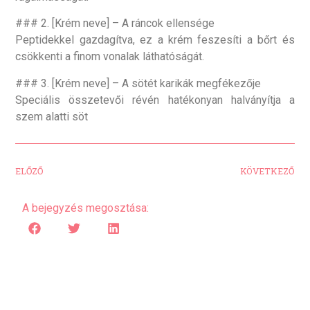
### 2. [Krém neve] – A ráncok ellensége
Peptidekkel gazdagítva, ez a krém feszesíti a bőrt és
csökkenti a finom vonalak láthatóságát.
### 3. [Krém neve] – A sötét karikák megfékezője
Speciális összetevői révén hatékonyan halványítja a
szem alatti söt
ELŐZŐ
KÖVETKEZŐ
A bejegyzés megosztása: