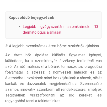
Kapcsolódó bejegyzések
Legjobb gyógyszertári szemkrémek: 13
dermatológus ajánlása!
# A legjobb szemkrémek érett bőrre: szakértők ajánlása
Az érett bőr ápolása különös figyelmet igényel,
különösen, ha a szemkörnyék érzékeny területéről van
szó. Az idő múlásával a bőrünk természetes öregedési
folyamatai, a stressz, a környezeti hatások és az
életmódbeli szokások mind hozzájárulnak a ráncok, sötét
karikák és duzzanatok megjelenéséhez. Szerencsére
számos innovatív szemkrém áll rendelkezésre, amelyek
segíthetnek visszafordítani az idő kerekét, és
ragyogóbbá tenni a tekintetünket.