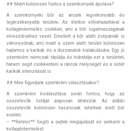
## Miért különösen fontos a szemkörnyék ápolása?
A szemkörnyéki bőr az arcunk legvékonyabb és
legérzékenyebb területe. Az életkor előrehaladtával a
kollagéntermelés csökken, ami a bőr rugalmasságának
elvesztéséhez vezet. Emellett a bőr alatti zsírpárnák is
vékonyodnak, ami miatt a szem alatti terület különösen
hajlamos a karikák és a duzzanatok kialakulására. Egy jó
szemkrém nemcsak táplálja és hidratálja ezt a területet,
hanem segít csökkenteni a ráncok mélységét és a sötét
karikák intenzitását is.
## Mire figyeljünk szemkrém választásakor?
A szemkrém kiválasztása során fontos, hogy az
összetevők listáját alaposan átnézzük. Az alábbi
összetevők különösen hasznosak lehetnek érett bőr
esetén:
– **Retinol:** Segíti a sejtek megújulását és serkenti a
kollagéntermelést.